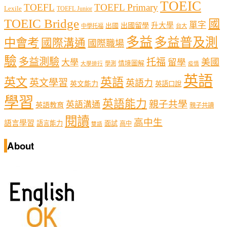
TOEIC
TOEFL
TOEFL Primary
Lexile
TOEFL Junior
頁
TOEIC Bridge
國
單字
出國留學
升大學
出國
中學托福
台大
多益
多益普及測
中會考
國際溝通
國際職場
驗
多益測驗
托福
留學
美國
大學
情境圖解
學測
大學排行
疫情
英語
英文
英語
英文學習
英語力
英文能力
英語口說
學習
英語能力
親子共學
英語溝通
英語教育
親子共讀
閱讀
高中生
語言學習
語言能力
面試
高中
雙語
About