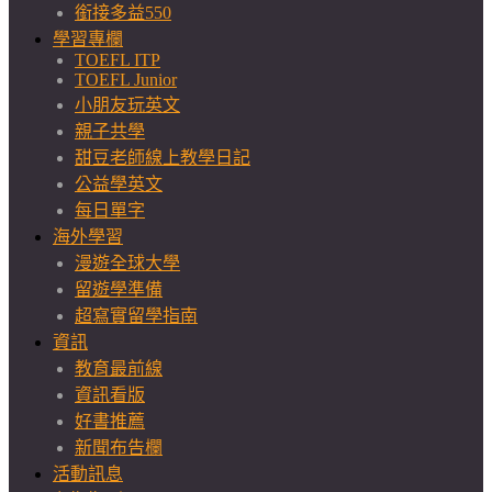
銜接多益550
學習專欄
TOEFL ITP
TOEFL Junior
小朋友玩英文
親子共學
甜豆老師線上教學日記
公益學英文
每日單字
海外學習
漫遊全球大學
留遊學準備
超寫實留學指南
資訊
教育最前線
資訊看版
好書推薦
新聞布告欄
活動訊息