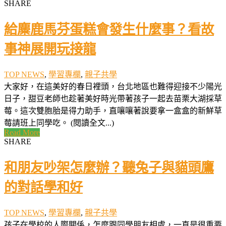
SHARE
給麋鹿馬芬蛋糕會發生什麼事？看故
事神展開玩接龍
TOP NEWS
,
學習專欄
,
親子共學
大家好，在這美好的春日裡頭，台北地區也難得迎接不少陽光
日子，甜豆老師也趁著美好時光帶著孩子一起去苗栗大湖採草
莓。這次雙胞胎是得力助手，直嚷嚷著說要拿一盒盒的新鮮草
莓請班上同學吃。 (閱讀全文...)
Read More
SHARE
和朋友吵架怎麼辦？聽兔子與貓頭鷹
的對話學和好
TOP NEWS
,
學習專欄
,
親子共學
孩子在學校的人際關係，怎麼跟同學朋友相處，一直是很重要