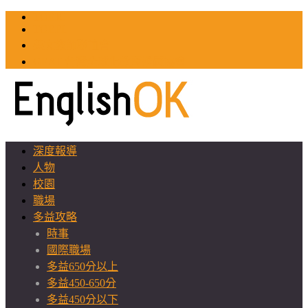
TOEIC
TOEFL
英文教師聯誼會
GEAT 台灣全球化教育推廣協會
深度報導
人物
校園
職場
多益攻略
時事
國際職場
多益650分以上
多益450-650分
多益450分以下