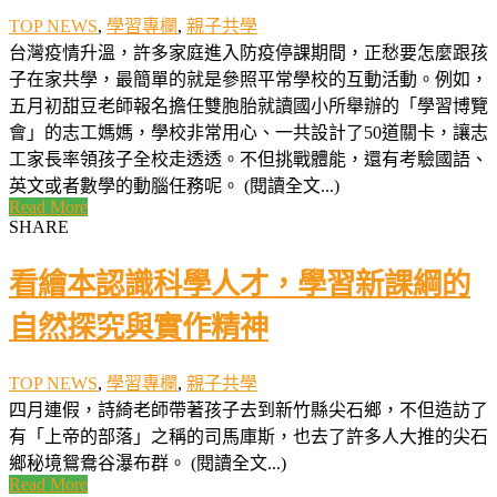
TOP NEWS
,
學習專欄
,
親子共學
台灣疫情升溫，許多家庭進入防疫停課期間，正愁要怎麼跟孩
子在家共學，最簡單的就是參照平常學校的互動活動。例如，
五月初甜豆老師報名擔任雙胞胎就讀國小所舉辦的「學習博覽
會」的志工媽媽，學校非常用心、一共設計了50道關卡，讓志
工家長率領孩子全校走透透。不但挑戰體能，還有考驗國語、
英文或者數學的動腦任務呢。 (閱讀全文...)
Read More
SHARE
看繪本認識科學人才，學習新課綱的
自然探究與實作精神
TOP NEWS
,
學習專欄
,
親子共學
四月連假，詩綺老師帶著孩子去到新竹縣尖石鄉，不但造訪了
有「上帝的部落」之稱的司馬庫斯，也去了許多人大推的尖石
鄉秘境鴛鴦谷瀑布群。 (閱讀全文...)
Read More