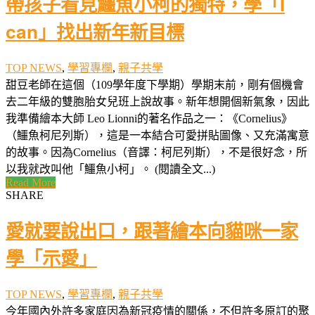
帶孩子看見鱷魚小柯的獨特，學「I
can」找出新年新目標
TOP NEWS
,
學習專欄
,
親子共學
甜豆老師在這個（109學年度下學期）學期末前，剛有個機會
去二年級的雙胞胎女兒班上說故事。新年想開個新氣象，因此
我準備繪本大師 Leo Lionni的著名作品之一：《Cornelius》
（鱷魚柯尼列斯），這是一本結合可愛拼貼圖像、又充滿寓意
的故事。因為Cornelius（音譯：柯尼列斯），不是很好念，所
以我就改叫他「鱷魚小柯」。 (閱讀全文...)
Read More
SHARE
愛就要說出口，跟著繪本向貓咪一家
學「示愛」
TOP NEWS
,
學習專欄
,
親子共學
今年國內外許多家庭因為新冠疫情的關係，不但許多原訂的聚