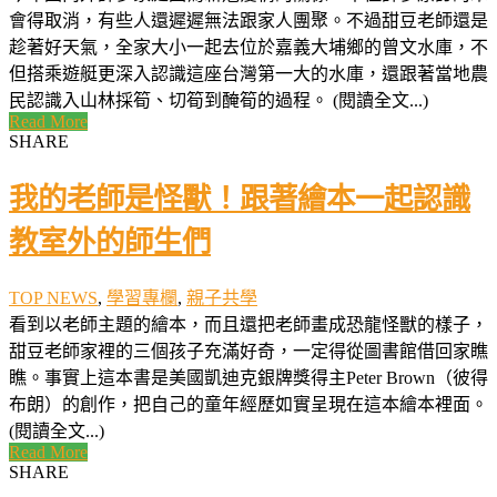
會得取消，有些人還遲遲無法跟家人團聚。不過甜豆老師還是
趁著好天氣，全家大小一起去位於嘉義大埔鄉的曾文水庫，不
但搭乘遊艇更深入認識這座台灣第一大的水庫，還跟著當地農
民認識入山林採筍、切筍到醃筍的過程。 (閱讀全文...)
Read More
SHARE
我的老師是怪獸！跟著繪本一起認識
教室外的師生們
TOP NEWS
,
學習專欄
,
親子共學
看到以老師主題的繪本，而且還把老師畫成恐龍怪獸的樣子，
甜豆老師家裡的三個孩子充滿好奇，一定得從圖書館借回家瞧
瞧。事實上這本書是美國凱迪克銀牌獎得主Peter Brown（彼得
布朗）的創作，把自己的童年經歷如實呈現在這本繪本裡面。
(閱讀全文...)
Read More
SHARE