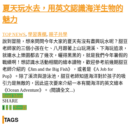
夏天玩水去，用英文認識海洋生物的
魅力
TOP NEWS
,
學習專欄
,
親子共學
說到冒險，想來問問今年大家的夏天有沒有盡興玩水呢？甜豆
老師家的三個小孩在七、八月跟著上山玩溯溪、下海玩追浪，
就連水上樂園都去了幾次，曬得黑黑的，就是我們今年暑假的
戰績啊！想認識水活動相關的繪本讀物，歡迎參考前幾期甜豆
老師介紹的《Jim and the Big Fish》，或者是《A Job for
Pop》。除了溪流與游泳池，甜豆老師知道海洋對於孩子的吸
引力是無敵的，因此這次要來介紹一本有關海洋的英文繪本
《Ocean Adventure》。 (閱讀全文...)
Read More
SHARE
文
1
2
3
下一頁
章
TAGS
分