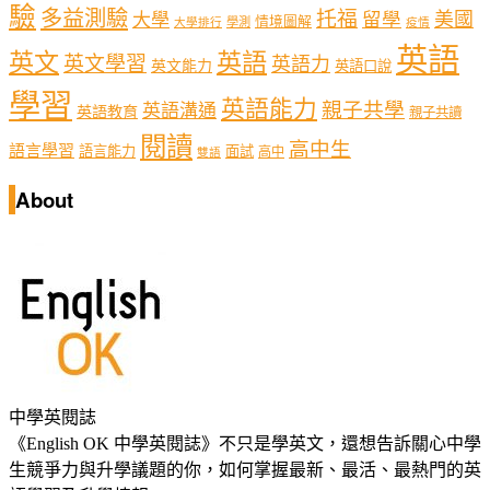
驗
多益測驗
托福
留學
美國
大學
情境圖解
學測
大學排行
疫情
英語
英文
英語
英文學習
英語力
英文能力
英語口說
學習
英語能力
親子共學
英語溝通
英語教育
親子共讀
閱讀
高中生
語言學習
語言能力
面試
高中
雙語
About
中學英閱誌
《English OK 中學英閱誌》不只是學英文，還想告訴關心中學
生競爭力與升學議題的你，如何掌握最新、最活、最熱門的英