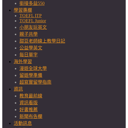
銜接多益550
學習專欄
TOEFL ITP
TOEFL Junior
小朋友玩英文
親子共學
甜豆老師線上教學日記
公益學英文
每日單字
海外學習
漫遊全球大學
留遊學準備
超寫實留學指南
資訊
教育最前線
資訊看版
好書推薦
新聞布告欄
活動訊息