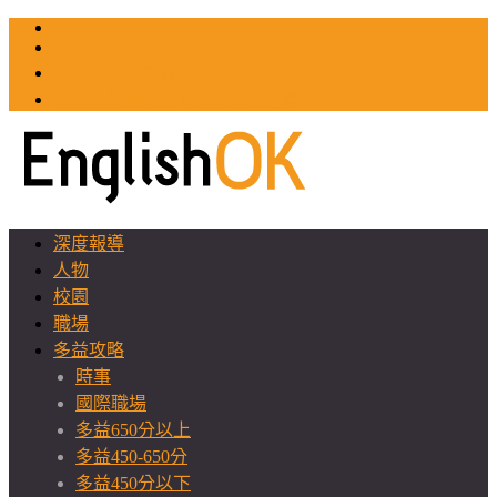
TOEIC
TOEFL
英文教師聯誼會
GEAT 台灣全球化教育推廣協會
深度報導
人物
校園
職場
多益攻略
時事
國際職場
多益650分以上
多益450-650分
多益450分以下