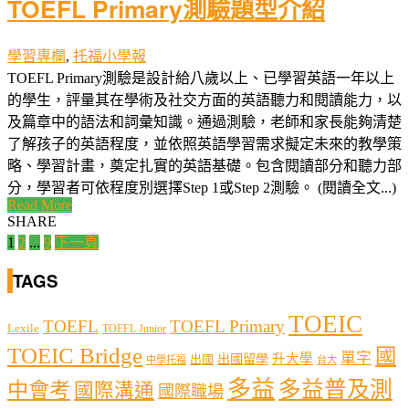
TOEFL Primary測驗題型介紹
學習專欄
,
托福小學報
TOEFL Primary測驗是設計給八歲以上、已學習英語一年以上
的學生，評量其在學術及社交方面的英語聽力和閱讀能力，以
及篇章中的語法和詞彙知識。通過測驗，老師和家長能夠清楚
了解孩子的英語程度，並依照英語學習需求擬定未來的教學策
略、學習計畫，奠定扎實的英語基礎。包含閱讀部分和聽力部
分，學習者可依程度別選擇Step 1或Step 2測驗。 (閱讀全文...)
Read More
SHARE
文
1
2
...
9
下一頁
章
TAGS
分
TOEIC
TOEFL
TOEFL Primary
Lexile
TOEFL Junior
頁
TOEIC Bridge
國
單字
出國留學
升大學
出國
中學托福
台大
多益
多益普及測
中會考
國際溝通
國際職場