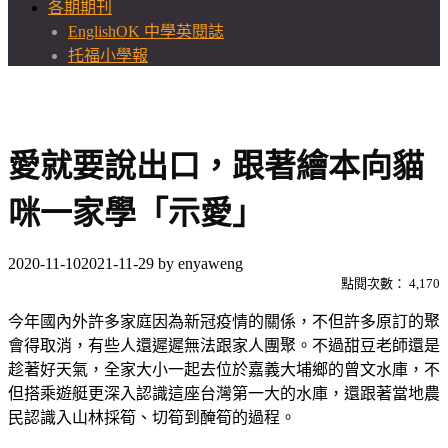
各期期刊
EnglishOK 中學英閱誌
托福小學報
愛就要說出口，跟著繪本向貓
咪一家學「示愛」
2020-11-10
2021-11-29
by
enyaweng
點閱次數：
4,170
今年國內外許多家庭因為新冠疫情的關係，不但許多原訂的聚
會得取消，有些人還遲遲無法跟家人團聚。不過甜豆老師還是
趁著好天氣，全家大小一起去位於嘉義大埔鄉的曾文水庫，不
但搭乘遊艇更深入認識這座台灣第一大的水庫，還跟著當地農
民認識入山林採筍、切筍到醃筍的過程。