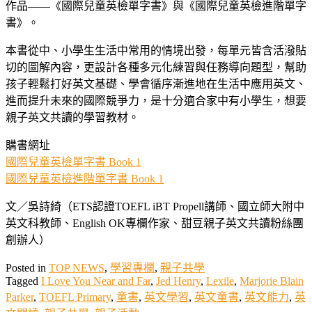
作品——《國際兒童英檢單字書》與《國際兒童英檢進階單字
書》。
本書從中、小學生生活中常用的情境出發，每單元皆含活潑貼
切的圖解內容，更設計各種多元化練習與任務導向題型，幫助
孩子輕鬆打好英文基礎、學會循序漸進地在生活中應用英文、
進而提升未來的國際競爭力，是十分適合家中有小學生，想要
親子英文共讀的學習教材。
購書網址
國際兒童英檢單字書 Book 1
國際兒童英檢進階單字書 Book 1
文／吳詩綺（ETS認證TOEFL iBT Propell講師、國立師大附中
英文科教師、English OK專欄作家、甜豆親子英文共讀粉絲團
創辦人）
Posted in
TOP NEWS
,
學習專欄
,
親子共學
Tagged
I Love You Near and Far
,
Jed Henry
,
Lexile
,
Marjorie Blain
Parker
,
TOEFL Primary
,
童書
,
英文學習
,
英文童書
,
英文能力
,
英