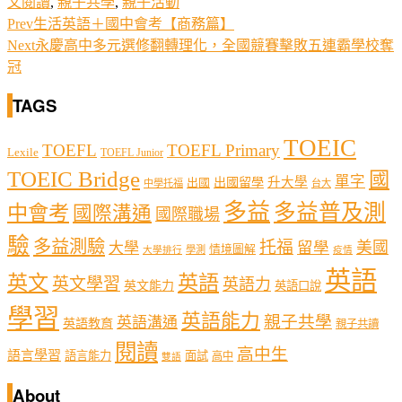
文閱讀
,
親子共學
,
親子活動
Prev
生活英語＋國中會考【商務篇】
Next
永慶高中多元選修翻轉理化，全國競賽擊敗五連霸學校奪
冠
TAGS
TOEIC
TOEFL
TOEFL Primary
Lexile
TOEFL Junior
TOEIC Bridge
國
單字
出國留學
升大學
出國
中學托福
台大
多益
多益普及測
中會考
國際溝通
國際職場
驗
多益測驗
托福
留學
美國
大學
情境圖解
學測
大學排行
疫情
英語
英文
英語
英文學習
英語力
英文能力
英語口說
學習
英語能力
親子共學
英語溝通
英語教育
親子共讀
閱讀
高中生
語言學習
語言能力
面試
高中
雙語
About