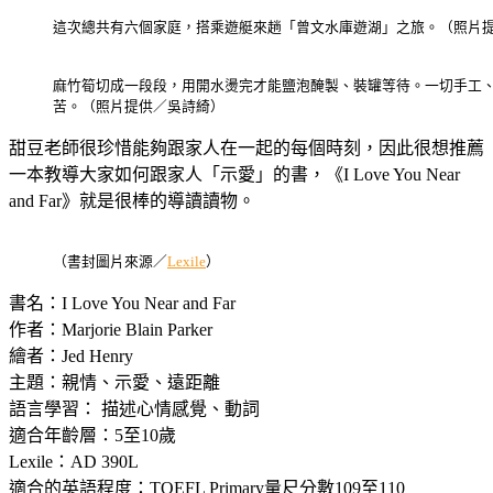
這次總共有六個家庭，搭乘遊艇來趟「曾文水庫遊湖」之旅。（照片
麻竹筍切成一段段，用開水燙完才能鹽泡醃製、裝罐等待。一切手工
苦。（照片提供／吳詩綺）
甜豆老師很珍惜能夠跟家人在一起的每個時刻，因此很想推薦
一本教導大家如何跟家人「示愛」的書，《I Love You Near
and Far》就是很棒的導讀讀物。
（書封圖片來源／
Lexile
）
書名：I Love You Near and Far
作者：Marjorie Blain Parker
繪者：Jed Henry
主題：親情、示愛、遠距離
語言學習： 描述心情感覺、動詞
適合年齡層：5至10歲
Lexile：AD 390L
適合的英語程度：TOEFL Primary量尺分數109至110