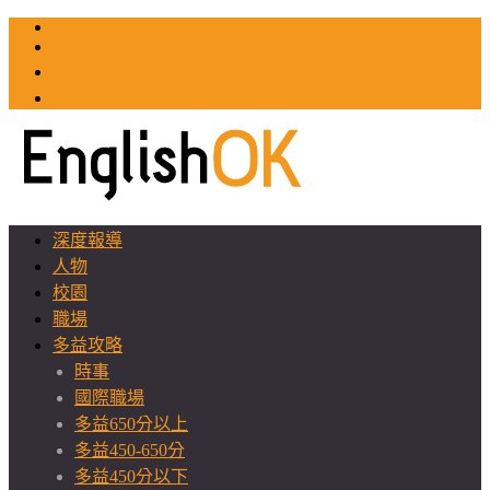
TOEIC
TOEFL
英文教師聯誼會
GEAT 台灣全球化教育推廣協會
深度報導
人物
校園
職場
多益攻略
時事
國際職場
多益650分以上
多益450-650分
多益450分以下