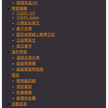
銜接多益550
學習專欄
TOEFL ITP
TOEFL Junior
小朋友玩英文
親子共學
甜豆老師線上教學日記
公益學英文
每日單字
海外學習
漫遊全球大學
留遊學準備
超寫實留學指南
資訊
教育最前線
資訊看版
好書推薦
新聞布告欄
活動訊息