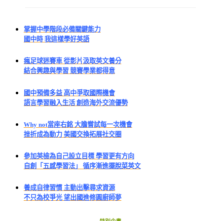
掌握中學階段必備關鍵能力
國中時 我這樣學好英語
瘋足球迷賽車 從影片汲取英文養分
結合興趣與學習 競賽學業都得意
國中預備多益 高中爭取國際機會
語言學習融入生活 創造海外交流優勢
Why not當座右銘 大膽嘗試每一次機會
挫折成為動力 美國交換拓展社交圈
參加英檢為自己設立目標 學習更有方向
自創「五感學習法」 循序漸進擺脫菜英文
養成自律習慣 主動出擊尋求資源
不只為校爭光 望出國進修圓廚師夢
特別企畫