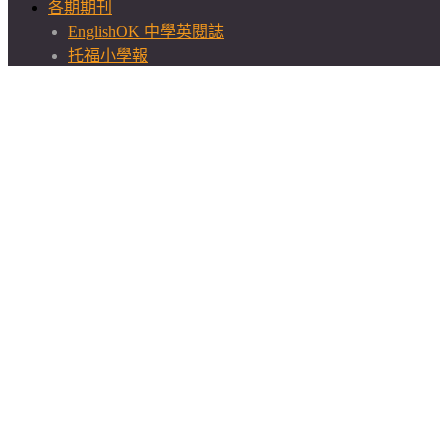
各期期刊
EnglishOK 中學英閱誌
托福小學報