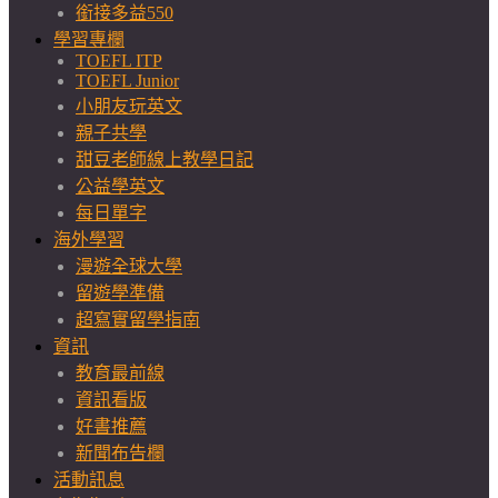
銜接多益550
學習專欄
TOEFL ITP
TOEFL Junior
小朋友玩英文
親子共學
甜豆老師線上教學日記
公益學英文
每日單字
海外學習
漫遊全球大學
留遊學準備
超寫實留學指南
資訊
教育最前線
資訊看版
好書推薦
新聞布告欄
活動訊息