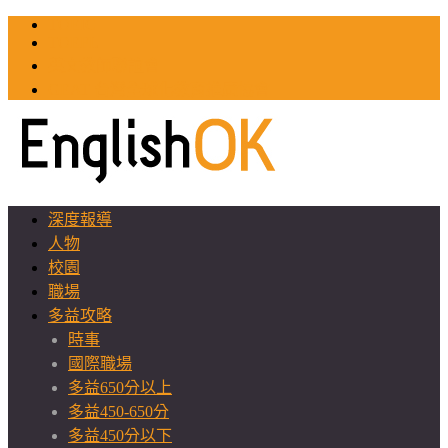
TOEIC
TOEFL
英文教師聯誼會
GEAT 台灣全球化教育推廣協會
深度報導
人物
校園
職場
多益攻略
時事
國際職場
多益650分以上
多益450-650分
多益450分以下