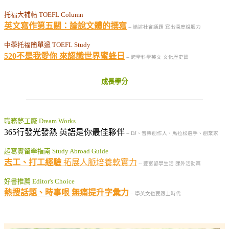
托福大補帖 TOEFL Column
英文寫作第五關：論說文體的撰寫
-- 論述社會議題 寫出深度說服力
中學托福簡單過 TOEFL Study
520不是我愛你 來認識世界蜜蜂日
-- 跨學科學英文 文化歷史篇
成長學分
職務夢工廠 Dream Works
365行發光發熱 英語是你最佳夥伴
-- DJ、音樂創作人、馬拉松選手、創業家
超寫實留學指南 Study Abroad Guide
志工、打工經驗
拓展人脈培養軟實力
-- 豐富留學生活 課外活動篇
好書推薦 Editor's Choice
熱搜話題、時事哏 無痛提升字彙力
-- 學英文也要跟上時代