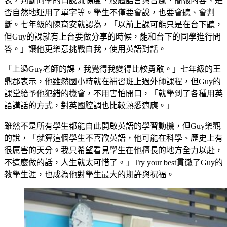
表，判斷同學的口說流暢度、肢體語言與台風、簡報內容、是
否自然地運用了單字等。學生不僅要會說，也要會聽、會判
斷。七年級的陳育安就認為，「以前上課可能只是在台下聽，
但Guy的課就有上台要做分享的時候，能和台下的同學進行問
答。」讓他更樂意挑戰自我，使用英語對話。
「上過Guy老師的課，我覺得我變得比較勇敢。」七年級的王
鼎郡表示，他雖然國小時就在補習班上過外師課程，但Guy的
課堂給予他犯錯的機會，不用害怕開口，「就學到了各種用英
語講話的方式，對英國腔調也比較熟悉適應。」
雖然不是所有學生都能自此開啟英語的學習動機，但Guy樂觀
的說，「就算這個學生不喜歡英語，他可能在科學、歷史上有
很厲害的天分。我只希望看見學生在他擅長的地方全力以赴，
不這麼做的話，人生就太可惜了。」Try your best貫徹了Guy的
教學生涯，也成為他對學生最大的期許與祝福。