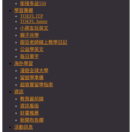
銜接多益550
學習專欄
TOEFL ITP
TOEFL Junior
小朋友玩英文
親子共學
甜豆老師線上教學日記
公益學英文
每日單字
海外學習
漫遊全球大學
留遊學準備
超寫實留學指南
資訊
教育最前線
資訊看版
好書推薦
新聞布告欄
活動訊息