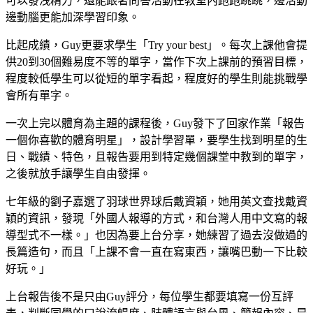
可以發洩精力，還能跟著問答活動在教室內跑跑跳跳，邊活動
邊動腦更能加深學習印象。
比起成績，Guy更要求學生「Try your best」。每次上課他會提
供20到30個難易度不等的單字，當作下次上課前的預習目標，
程度較低學生可以從短的單字看起，程度好的學生則能挑戰學
會所有單字。
一次上完以體育為主題的課程後，Guy發下了回家作業「報告
一個你喜歡的體育明星」，設計學習單，要學生找到明星的生
日、戰績、特色，且報告要用到特定幾個課堂中教到的單字，
之後就放手讓學生自由發揮。
七年級的劉子嘉選了羽球世界球后戴資穎，她用英文查找戴資
穎的資訊，發現「外國人報導的方式，和台灣人用中文寫的報
導型式不一樣。」也因為要上台分享，她練習了過去沒做過的
長篇造句，而且「上課不會一直在寫東西，讓嘴巴動一下比較
好玩。」
上台報告後不是只由Guy評分，每位學生都要填寫一份互評