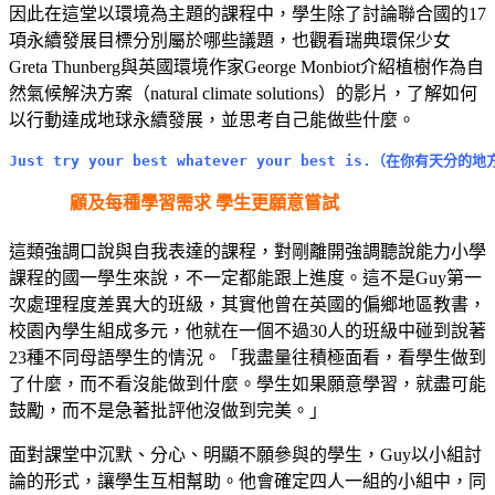
因此在這堂以環境為主題的課程中，學生除了討論聯合國的17
項永續發展目標分別屬於哪些議題，也觀看瑞典環保少女
Greta Thunberg與英國環境作家George Monbiot介紹植樹作為自
然氣候解決方案（natural climate solutions）的影片，了解如何
以行動達成地球永續發展，並思考自己能做些什麼。
Just try your best whatever your best is.（在你有天分
顧及每種學習需求 學生更願意嘗試
這類強調口說與自我表達的課程，對剛離開強調聽說能力小學
課程的國一學生來說，不一定都能跟上進度。這不是Guy第一
次處理程度差異大的班級，其實他曾在英國的偏鄉地區教書，
校園內學生組成多元，他就在一個不過30人的班級中碰到說著
23種不同母語學生的情況。「我盡量往積極面看，看學生做到
了什麼，而不看沒能做到什麼。學生如果願意學習，就盡可能
鼓勵，而不是急著批評他沒做到完美。」
面對課堂中沉默、分心、明顯不願參與的學生，Guy以小組討
論的形式，讓學生互相幫助。他會確定四人一組的小組中，同