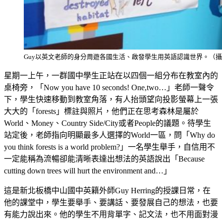
Guy以英文老師的身分周遊各國生活、啟發學生用英語認識世界。（
星期一上午，一群國中學生正站在以四個一組分布在教室內的
桌椅旁，「Now you have 10 seconds! One,two…」老師一聲令
下，學生快速移動到教室角落，有人抬頭望向投影螢幕上一張
大大的「forests」標註與照片，他們正在思考森林是屬於
World、Money、Country Side/City或者People的議題。待學生
站定後，老師指向明顯最多人選擇的World一區，問「Why do
you think forests is a world problem?」一名學生舉手，自信用不
一定能稱為流暢卻能清晰表達出想法的英語說出「Because
cutting down trees will hurt the environment and…」
這是新北板橋中山國中英籍外師Guy Herring的授課日常，在
他的課堂中，學生要舉手、要講話、要發展自己的想法，也要
有能力說出來。他的學生不用背單字、記文法，也不用面對漫