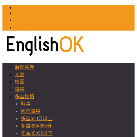
TOEIC
TOEFL
英文教師聯誼會
GEAT 台灣全球化教育推廣協會
深度報導
人物
校園
職場
多益攻略
時事
國際職場
多益650分以上
多益450-650分
多益450分以下