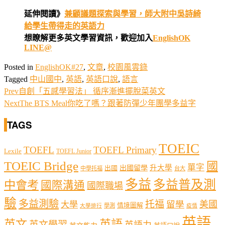
延伸閱讀》
兼顧議題探索與學習，師大附中吳詩綺
給學生帶得走的英語力
想瞭解更多英文學習資訊，歡迎加入
EnglishOK
LINE@
Posted in
EnglishOK#27
,
文章
,
校園風雲錄
Tagged
中山國中
,
英語
,
英語口說
,
語言
Prev
自創「五感學習法」 循序漸進擺脫菜英文
Next
The BTS Meal你吃了嗎？跟著防彈少年團學多益字
TAGS
TOEIC
TOEFL
TOEFL Primary
Lexile
TOEFL Junior
TOEIC Bridge
國
單字
出國留學
升大學
出國
中學托福
台大
多益
多益普及測
中會考
國際溝通
國際職場
驗
多益測驗
托福
留學
美國
大學
情境圖解
學測
大學排行
疫情
英語
英文
英語
英文學習
英語力