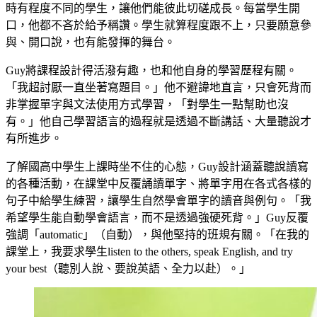
時有程度不同的學生，讓他們能彼此切磋成長。每當學生開
口，他都不吝於給予稱讚。學生就算程度跟不上，只要願意參
與、開口說，也有能發揮的舞台。
Guy將課程設計得活潑有趣，也和他自身的學習歷程有關。
「我超討厭一直坐著寫題目。」他不避諱地直言，只會死背而
非掌握單字與文法使用方式學習，「對學生一點幫助也沒
有。」他自己學習語言的過程就是透過不斷講話、大量聽說才
有所進步。
了解國高中學生上課時坐不住的心態，Guy設計涵蓋聽說讀寫
的各種活動，在課堂中反覆誦讀單字、將單字用在各式各樣的
句子中給學生練習，讓學生自然學會單字的讀音與例句。「我
希望學生能自動學會語言，而不是透過強硬死背。」Guy反覆
強調「automatic」（自動），與他堅持的班規有關。「在我的
課堂上，我要求學生listen to the others, speak English, and try
your best（聽別人說、要說英語、全力以赴）。」