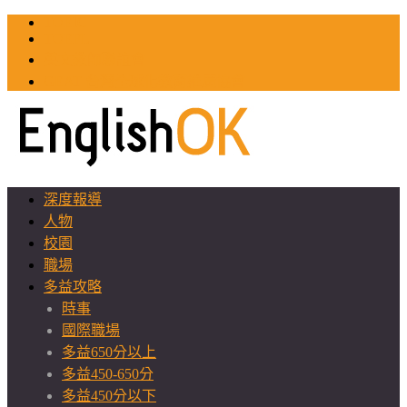
TOEIC
TOEFL
英文教師聯誼會
GEAT 台灣全球化教育推廣協會
深度報導
人物
校園
職場
多益攻略
時事
國際職場
多益650分以上
多益450-650分
多益450分以下