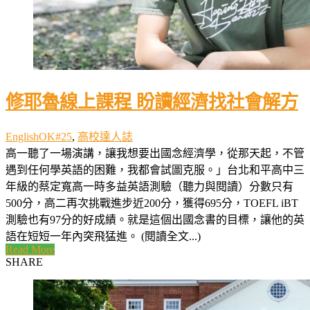
修耶魯線上課程 盼讀經濟找社會解方
EnglishOK#25
,
高校達人誌
高一聽了一場演講，讓我想要出國念經濟學，從那天起，不管
遇到任何學英語的困難，我都會試圖克服。」台北和平高中三
年級的蔡定寬高一時多益英語測驗（聽力與閱讀）分數只有
500分，高二再次挑戰進步近200分，獲得695分，TOEFL iBT
測驗也有97分的好成績。就是這個出國念書的目標，讓他的英
語在短短一年內突飛猛進。 (閱讀全文...)
Read More
SHARE