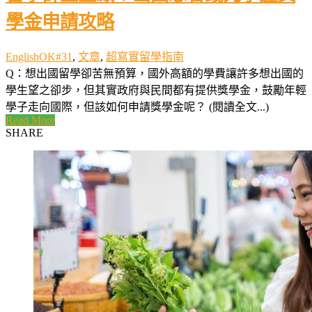
學金申請攻略
EnglishOK#31
,
文章
,
超寫實留學指南
Q：想出國留學卻苦無預算，國外高額的學費讓許多想出國的
學生望之卻步，但其實政府與民間都有提供獎學金，鼓勵年輕
學子走向國際，但該如何申請獎學金呢？ (閱讀全文...)
Read More
SHARE