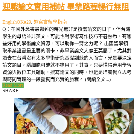
迎戰論文實用補帖 畢業路程暢行無阻
EnglishOK#29
,
超寫實留學指南
Q：在國外念書最艱難的時光無非是撰寫論文的日子，但台灣
學生的母語並非英文，可能也對學術寫作技巧不甚熟悉，有哪
些好用的學術論文資源，可以助你一臂之力呢？ 出國留學領
取畢業證書最重要的關卡，非畢業論文大魔王莫屬了。尤其對
過去在台灣沒有太多學術研究基礎訓練的人而言，光是要決定
論文題目，腦細胞可能就不夠用了。其實，只要懂得善用學習
資源與數位工具輔助，撰寫論文的同時，也能是培養獨立思考
與時間管理的一段孤獨而充實的旅程。 (閱讀全文...)
Read More
SHARE