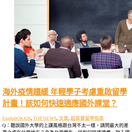
海外疫情趨緩 年輕學子考慮重啟留學
計畫！該如何快速適應國外課堂？
EnglishOK#26
,
TOP NEWS
,
文章
,
超寫實留學指南
Q：聽說國外大學的上課風格跟台灣不太一樣，請問最大的差