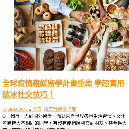
全球疫情趨緩留學計畫重啟 學超實用
破冰社交技巧！
EnglishOK#25
,
文章
,
超寫實留學指南
Q：獨自一人到國外留學，面對來自世界各地生活習慣、文化
差異皆大不相同的同學，有沒有能夠順利交到朋友、甚至擴大