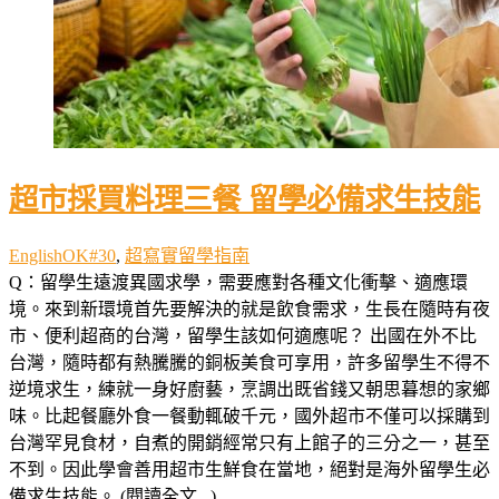
超市採買料理三餐 留學必備求生技能
EnglishOK#30
,
超寫實留學指南
Q：留學生遠渡異國求學，需要應對各種文化衝擊、適應環
境。來到新環境首先要解決的就是飲食需求，生長在隨時有夜
市、便利超商的台灣，留學生該如何適應呢？ 出國在外不比
台灣，隨時都有熱騰騰的銅板美食可享用，許多留學生不得不
逆境求生，練就一身好廚藝，烹調出既省錢又朝思暮想的家鄉
味。比起餐廳外食一餐動輒破千元，國外超市不僅可以採購到
台灣罕見食材，自煮的開銷經常只有上館子的三分之一，甚至
不到。因此學會善用超市生鮮食在當地，絕對是海外留學生必
備求生技能。 (閱讀全文...)