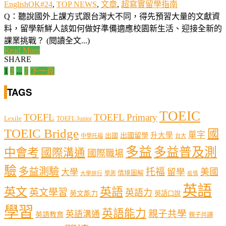
EnglishOK#24
,
TOP NEWS
,
文章
,
超寫實留學指南
Q：聽說國外上課方式跟台灣大不同，得先預習大量的文獻資
料，留學新鮮人該如何做好準備適應校園新生活、迎接全新的
課業挑戰？ (閱讀全文...)
Read More
SHARE
文
1
2
...
7
下一頁
章
TAGS
分
TOEIC
TOEFL
TOEFL Primary
Lexile
TOEFL Junior
頁
TOEIC Bridge
國
單字
出國留學
升大學
出國
中學托福
台大
多益
多益普及測
中會考
國際溝通
國際職場
驗
多益測驗
托福
留學
美國
大學
情境圖解
學測
大學排行
疫情
英語
英文
英語
英文學習
英語力
英文能力
英語口說
學習
英語能力
親子共學
英語溝通
英語教育
親子共讀