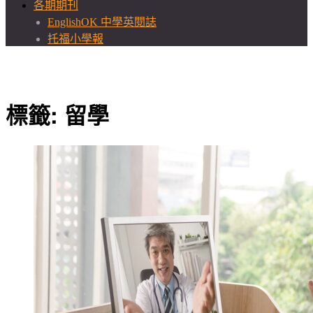
各期期刊
EnglishOK 中學英閱誌
托福小學報
標籤:
留學