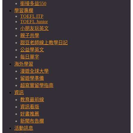
銜接多益550
學習專欄
TOEFL ITP
TOEFL Junior
小朋友玩英文
親子共學
甜豆老師線上教學日記
公益學英文
每日單字
海外學習
漫遊全球大學
留遊學準備
超寫實留學指南
資訊
教育最前線
資訊看版
好書推薦
新聞布告欄
活動訊息