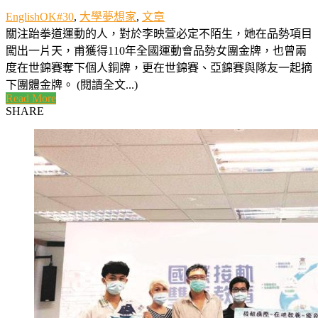
EnglishOK#30
,
大學夢想家
,
文章
關注跆拳道運動的人，對於李映萱必定不陌生，她在品勢項目
闖出一片天，甫獲得110年全國運動會品勢女團金牌，也曾兩
度在世錦賽奪下個人銅牌，更在世錦賽、亞錦賽與隊友一起摘
下團體金牌。 (閱讀全文...)
Read More
SHARE