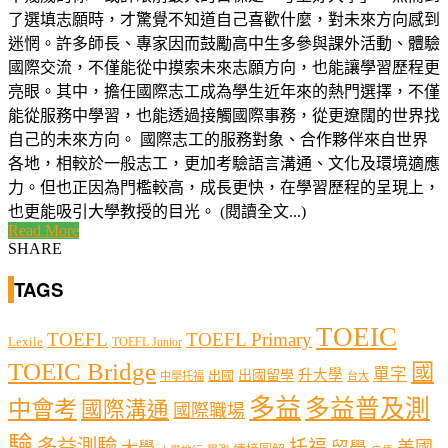
了選填志願時，才驚覺不知道自己喜歡什麼，對未來方向感到
迷惘。許多師長、專家因而鼓勵高中生多參與課外活動、體驗
國際交流，不僅能從中摸索未來志願方向，也能讓學習歷程更
亮眼。其中，擔任國際志工成為學生近年來的熱門選擇，不僅
能從服務中學習，也能透過接觸國際事務，從更遼闊的世界找
自己的未來方向。 國際志工的服務對象、合作夥伴來自世界
各地，相較於一般志工，更加考驗語言溝通、文化及環境適應
力。但也正因為門檻較高，成長更快，在學習歷程的呈現上，
也更能吸引大學教授的目光。 (閱讀全文...)
Read More
SHARE
TAGS
TOEIC
TOEFL
TOEFL Primary
Lexile
TOEFL Junior
TOEIC Bridge
國
單字
出國留學
升大學
出國
中學托福
台大
多益
多益普及測
中會考
國際溝通
國際職場
驗
多益測驗
托福