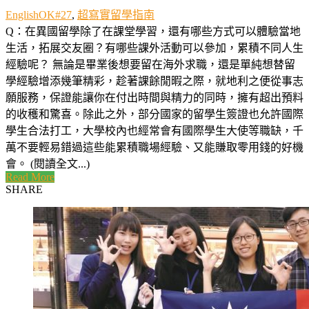
EnglishOK#27
,
超寫實留學指南
Q：在異國留學除了在課堂學習，還有哪些方式可以體驗當地
生活，拓展交友圈？有哪些課外活動可以參加，累積不同人生
經驗呢？ 無論是畢業後想要留在海外求職，還是單純想替留
學經驗增添幾筆精彩，趁著課餘閒暇之際，就地利之便從事志
願服務，保證能讓你在付出時間與精力的同時，擁有超出預料
的收穫和驚喜。除此之外，部分國家的留學生簽證也允許國際
學生合法打工，大學校內也經常會有國際學生大使等職缺，千
萬不要輕易錯過這些能累積職場經驗、又能賺取零用錢的好機
會。 (閱讀全文...)
Read More
SHARE