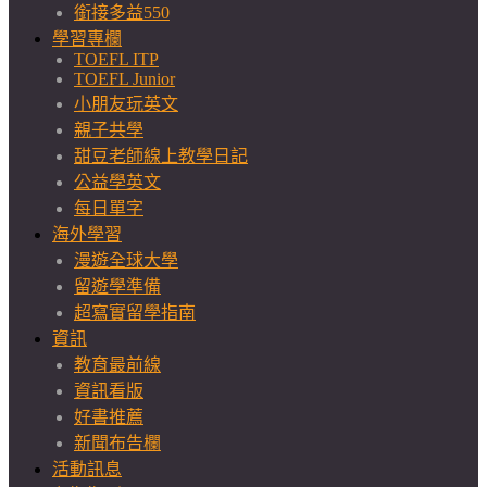
銜接多益550
學習專欄
TOEFL ITP
TOEFL Junior
小朋友玩英文
親子共學
甜豆老師線上教學日記
公益學英文
每日單字
海外學習
漫遊全球大學
留遊學準備
超寫實留學指南
資訊
教育最前線
資訊看版
好書推薦
新聞布告欄
活動訊息