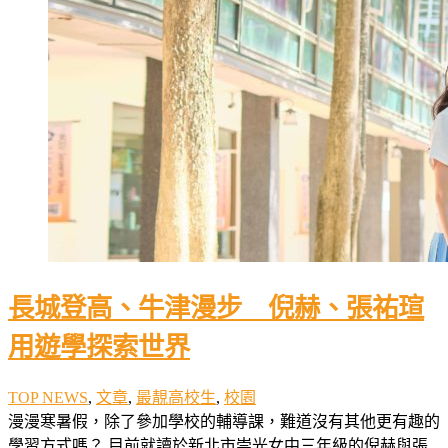
長城登高、牛津漫步 倪赫、張祐瑄
用遊學探索世界
TOP NEWS
,
文章
,
最靚高校生
,
校園
漫漫寒暑假，除了參加學校的輔導課，難道沒有其他更有趣的
學習方式嗎？ 目前就讀於新北市崇光女中三年級的倪赫與張