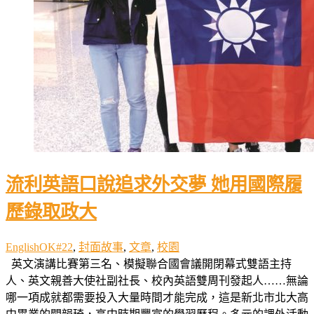
流利英語口說追求外交夢 她用國際履
歷錄取政大
EnglishOK#22
,
封面故事
,
文章
,
校園
英文演講比賽第三名、模擬聯合國會議開閉幕式雙語主持
人、英文親善大使社副社長、校內英語雙周刊發起人……無論
哪一項成就都需要投入大量時間才能完成，這是新北市北大高