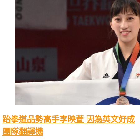
跆拳道品勢高手李映萱 因為英文好成
團隊翻譯機