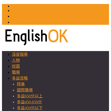
TOEIC
TOEFL
英文教師聯誼會
GEAT 台灣全球化教育推廣協會
深度報導
人物
校園
職場
多益攻略
時事
國際職場
多益650分以上
多益450-650分
多益450分以下