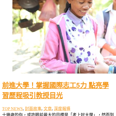
前進大學！掌握國際志工5力 點亮學
習歷程吸引教授目光
TOP NEWS
,
封面故事
,
文章
,
深度報導
十幾歲的你，或許眼前最大的目標是「考上好大學」，然而到