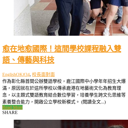
愈在地愈國際！這間學校課程融入雙
語、傳藝與科技
EnglishOK#34
,
校長面對面
作為彰化縣首間公辦雙語學校，鹿江國際中小學年年招生大爆
滿，原因就在於這所學校以傳承鹿港在地藝術文化為教育理
念，以主題式雙語教育結合數位學習，培養學生跨文化思維等
素養整合能力，開啟公立學校新模式。 (閱讀全文...)
Read More
SHARE