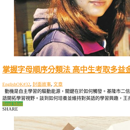
掌握字母順序分類法 高中生考取多益
EnglishOK#32
,
封面故事
,
文章
動機是自主學習的驅動能源，關鍵在於如何觸發。基隆市二信
語開拓學習視野。談到如何培養並維持對英語的學習興趣，王亦瑄
Read More
SHARE