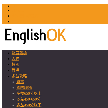
TOEIC
TOEFL
英文教師聯誼會
GEAT 台灣全球化教育推廣協會
深度報導
人物
校園
職場
多益攻略
時事
國際職場
多益650分以上
多益450-650分
多益450分以下