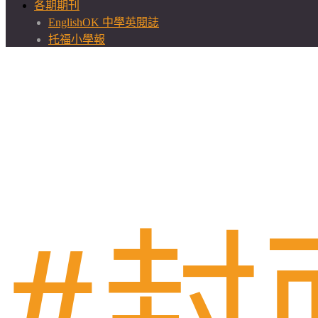
各期期刊
EnglishOK 中學英閱誌
托福小學報
封