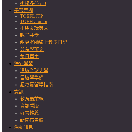
銜接多益550
學習專欄
TOEFL ITP
TOEFL Junior
小朋友玩英文
親子共學
甜豆老師線上教學日記
公益學英文
每日單字
海外學習
漫遊全球大學
留遊學準備
超寫實留學指南
資訊
教育最前線
資訊看版
好書推薦
新聞布告欄
活動訊息