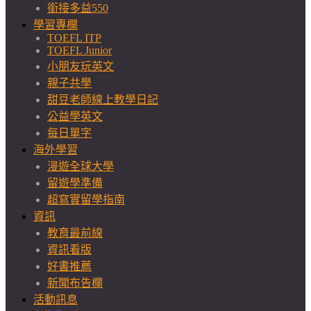
銜接多益550
學習專欄
TOEFL ITP
TOEFL Junior
小朋友玩英文
親子共學
甜豆老師線上教學日記
公益學英文
每日單字
海外學習
漫遊全球大學
留遊學準備
超寫實留學指南
資訊
教育最前線
資訊看版
好書推薦
新聞布告欄
活動訊息