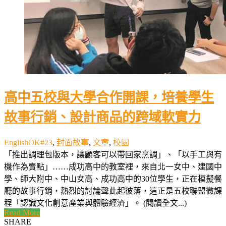
高中五校與大學合作開課，培養學生
故事行銷、設計商品的跨域軟實力
EnglishOK#23
,
封面故事
,
文章
,
校園
「推出調理包版本，讓顧客可以帶回家烹調」、「以手工與有
機作為賣點」……成功高中的教室裡，來自北一女中、建國中
學、師大附中、中山女高、成功高中的30位學生，正在模擬餐
廳的故事行銷，熱烈的討論聲此起彼落，這正是五校聯盟微課
程「認識文化創意產業與體驗經濟」。 (閱讀全文...)
Read More
SHARE