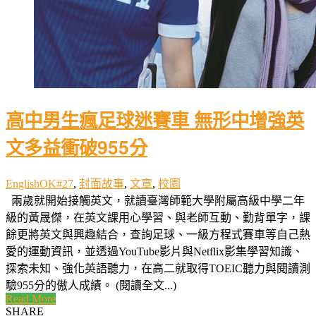
高中男生瘋足球迷賽車 無形中增強英
文多益衝破955分
EnglishOK#27
,
封面故事
,
文章
,
校園
兩歲就開始接觸英文，就讀臺灣師範大學附屬高級中學二年
級的黃晟傑，在英文課用心學習、與老師互動、勤背單字，課
餘更將英文與興趣結合，查詢足球、一級方程式賽車等自己熱
愛的運動資訊，並透過YouTube影片與Netflix影集學習知識、
探索未知、強化英語聽力，在高二就取得TOEIC聽力與閱讀測
驗955分的傲人成績。 (閱讀全文...)
Read More
SHARE