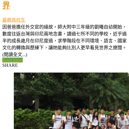
界
最靚高校生
因爸爸擔任外交官的緣故，師大附中三年級的劉曦自幼開始，
數度往返台灣與印尼兩地念書，讀過七所不同的學校，近乎過
半的成長歲月在印尼度過，求學階段在不同環境、語言、國家
文化的轉換與歷練下，讓她能夠比別人更早看見世界之遼闊。
(閱讀全文...)
Read More
SHARE