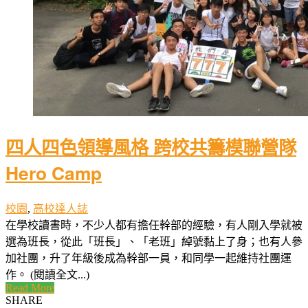
四人四色領導風格 跨校共籌模聯營隊
Hero Camp
校園
,
高校達人誌
在學校讀書時，不少人都有擔任幹部的經驗，有人剛入學就被
選為班長，從此「班長」、「老班」綽號黏上了身；也有人參
加社團，升了年級後成為幹部一員，和同學一起維持社團運
作。 (閱讀全文...)
Read More
SHARE