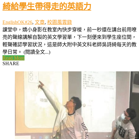
綺給學生帶得走的英語力
EnglishOK#26
,
文章
,
校園風雲錄
課堂中，嬌小身影在教室內快步穿梭，前一秒還在講台前用嘹
亮的聲線講解自製的英文學習單，下一刻便來到學生座位間，
輕聲確認學習狀況，這是師大附中英文科老師吳詩綺每天的教
學日常。 (閱讀全文...)
Read More
SHARE