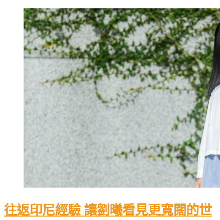
往返印尼經驗 讓劉曦看見更寬闊的世