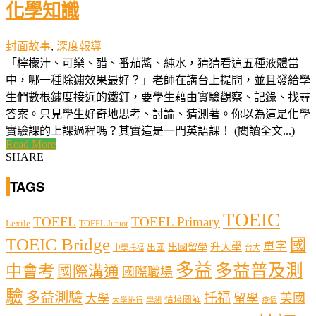
化學知識
封面故事
,
深度報導
「檸檬汁、可樂、醋、番茄醬、純水，猜猜看這五種液體當
中，哪一種除鏽效果最好？」老師在講台上提問，並且發給學
生們數根鏽度接近的鐵釘，要學生藉由實驗觀察、記錄、找尋
答案。只見學生好奇地思考、討論、猜測著。你以為這是化學
實驗課的上課過程嗎？其實這是一門英語課！ (閱讀全文...)
Read More
SHARE
TAGS
TOEIC
TOEFL
TOEFL Primary
Lexile
TOEFL Junior
TOEIC Bridge
國
單字
出國留學
升大學
出國
中學托福
台大
多益
多益普及測
中會考
國際溝通
國際職場
驗
多益測驗
托福
留學
美國
大學
情境圖解
學測
大學排行
疫情