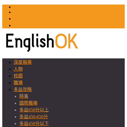
TOEIC
TOEFL
英文教師聯誼會
GEAT 台灣全球化教育推廣協會
深度報導
人物
校園
職場
多益攻略
時事
國際職場
多益650分以上
多益450-650分
多益450分以下