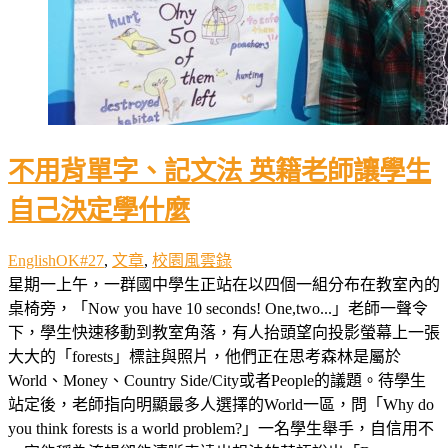
不用背單字、記文法 英籍老師讓學生
自己決定學什麼
EnglishOK#27
,
文章
,
校園風雲錄
星期一上午，一群國中學生正站在以四個一組分布在教室內的
桌椅旁，「Now you have 10 seconds! One,two...」老師一聲令
下，學生快速移動到教室角落，有人抬頭望向投影螢幕上一張
大大的「forests」標註與照片，他們正在思考森林是屬於
World、Money、Country Side/City或者People的議題。待學生
站定後，老師指向明顯最多人選擇的World一區，問「Why do
you think forests is a world problem?」一名學生舉手，自信用不