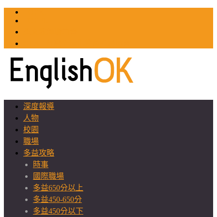
TOEIC
TOEFL
英文教師聯誼會
GEAT 台灣全球化教育推廣協會
深度報導
人物
校園
職場
多益攻略
時事
國際職場
多益650分以上
多益450-650分
多益450分以下