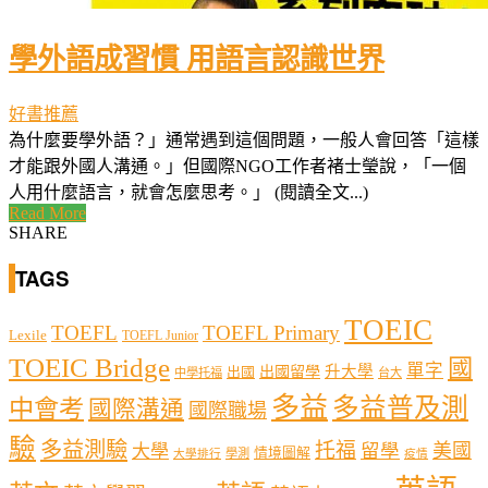
學外語成習慣 用語言認識世界
好書推薦
為什麼要學外語？」通常遇到這個問題，一般人會回答「這樣
才能跟外國人溝通。」但國際NGO工作者褚士瑩說，「一個
人用什麼語言，就會怎麼思考。」 (閱讀全文...)
Read More
SHARE
TAGS
TOEIC
TOEFL
TOEFL Primary
Lexile
TOEFL Junior
TOEIC Bridge
國
單字
出國留學
升大學
出國
中學托福
台大
多益
多益普及測
中會考
國際溝通
國際職場
驗
多益測驗
托福
留學
美國
大學
情境圖解
學測
大學排行
疫情