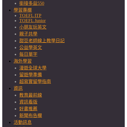
銜接多益550
學習專欄
TOEFL ITP
TOEFL Junior
小朋友玩英文
親子共學
甜豆老師線上教學日記
公益學英文
每日單字
海外學習
漫遊全球大學
留遊學準備
超寫實留學指南
資訊
教育最前線
資訊看版
好書推薦
新聞布告欄
活動訊息