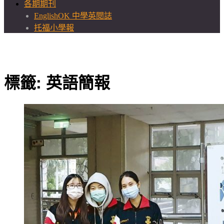
各期期刊
EnglishOK 中學英閱誌
托福小學報
標籤:
英語簡報