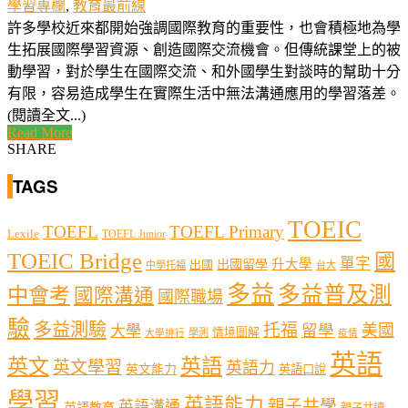
學習專欄
,
教育最前線
許多學校近來都開始強調國際教育的重要性，也會積極地為學
生拓展國際學習資源、創造國際交流機會。但傳統課堂上的被
動學習，對於學生在國際交流、和外國學生對談時的幫助十分
有限，容易造成學生在實際生活中無法溝通應用的學習落差。
(閱讀全文...)
Read More
SHARE
TAGS
TOEIC
TOEFL
TOEFL Primary
Lexile
TOEFL Junior
TOEIC Bridge
國
單字
出國留學
升大學
出國
中學托福
台大
多益
多益普及測
中會考
國際溝通
國際職場
驗
多益測驗
托福
留學
美國
大學
情境圖解
學測
大學排行
疫情
英語
英文
英語
英文學習
英語力
英文能力
英語口說
學習
英語能力
親子共學
英語溝通
英語教育
親子共讀