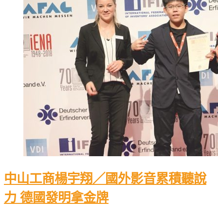
中山工商楊宇翔／國外影音累積聽說
力 德國發明拿金牌