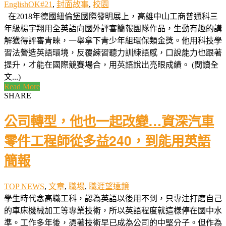
EnglishOK#21
,
封面故事
,
校園
在2018年德國紐倫堡國際發明展上，高雄中山工商普通科三
年級楊宇翔用全英語向國外評審簡報團隊作品，生動有趣的講
解獲得評審青睞，一舉拿下青少年組環保類金獎。他用科技學
習法營造英語環境，反覆練習聽力訓練語感，口說能力也跟著
提升，才能在國際競賽場合，用英語說出亮眼成績。 (閱讀全
文...)
Read More
SHARE
公司轉型，他也一起改變…資深汽車
零件工程師從多益240，到能用英語
簡報
TOP NEWS
,
文章
,
職場
,
職涯望遠鏡
學生時代念高職工科，認為英語以後用不到，只專注打磨自己
的車床機械加工等專業技術，所以英語程度就這樣停在國中水
準。工作多年後，憑著技術早已成為公司的中堅分子。但作為