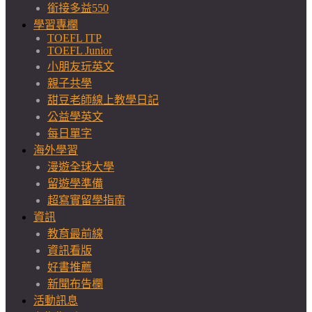
銜接多益550
學習專欄
TOEFL ITP
TOEFL Junior
小朋友玩英文
親子共學
甜豆老師線上教學日記
公益學英文
每日單字
海外學習
漫遊全球大學
留遊學準備
超寫實留學指南
資訊
教育最前線
資訊看版
好書推薦
新聞布告欄
活動訊息