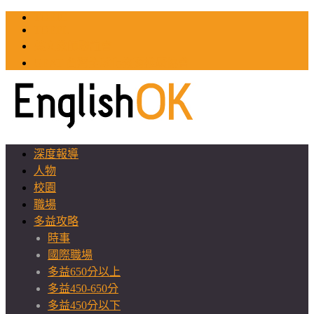
TOEIC
TOEFL
英文教師聯誼會
GEAT 台灣全球化教育推廣協會
深度報導
人物
校園
職場
多益攻略
時事
國際職場
多益650分以上
多益450-650分
多益450分以下