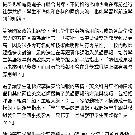
械群也和電機電子群聯合開課，不同科的老師也會在課前進行
社群共備，學生不僅能和各科的同儕交流，也能學習以前沒學
到的知識。
雙語國家政策上路後，強化學生的英語應用能力成為各級學校
努力的方向。蕭為康坦言，「技術型高中要做雙語教學難度更
高，因為很多專有名詞和技術說明都具有專業性」，校內教師
經過多次討論，最終決定在專題實作課融入英語簡報，培養學
生英語敘事與演說能力。教學組長鄧宇超指出，「這個成果發
表未來可以參賽，而且英語簡報不管在升學或職場上都有機會
應用到。」
為了讓學生能快速掌握英語簡報的架構，英文科召集老師陳鴻
瑩和其他兩位英文老師搜集了英語簡報的方法與技巧，包括招
呼語、組員介紹、主題大綱、引言、發想動機等，摘錄成一個
模組。陳鴻瑩指出，「學生需要的是鷹架，我們請學生跟著模
組製作三至四張投影片，只花了一堂課就帶學生完整操作過一
次。」
陳鴻瑩要求學生一定要透過Hook（引言）介紹自己的作品發