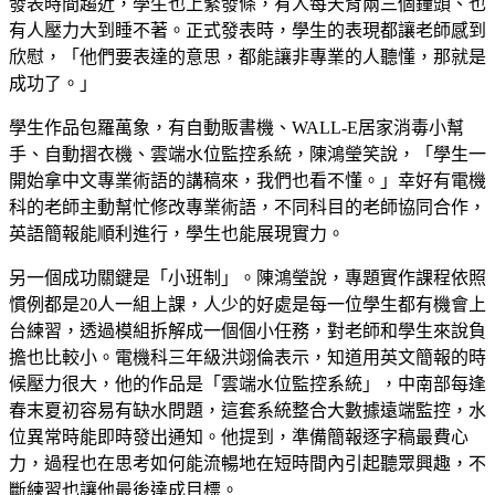
發表時間趨近，學生也上緊發條，有人每天背兩三個鐘頭、也
有人壓力大到睡不著。正式發表時，學生的表現都讓老師感到
欣慰，「他們要表達的意思，都能讓非專業的人聽懂，那就是
成功了。」
學生作品包羅萬象，有自動販書機、WALL-E居家消毒小幫
手、自動摺衣機、雲端水位監控系統，陳鴻瑩笑說，「學生一
開始拿中文專業術語的講稿來，我們也看不懂。」幸好有電機
科的老師主動幫忙修改專業術語，不同科目的老師協同合作，
英語簡報能順利進行，學生也能展現實力。
另一個成功關鍵是「小班制」。陳鴻瑩說，專題實作課程依照
慣例都是20人一組上課，人少的好處是每一位學生都有機會上
台練習，透過模組拆解成一個個小任務，對老師和學生來說負
擔也比較小。電機科三年級洪翊倫表示，知道用英文簡報的時
候壓力很大，他的作品是「雲端水位監控系統」，中南部每逢
春末夏初容易有缺水問題，這套系統整合大數據遠端監控，水
位異常時能即時發出通知。他提到，準備簡報逐字稿最費心
力，過程也在思考如何能流暢地在短時間內引起聽眾興趣，不
斷練習也讓他最後達成目標。