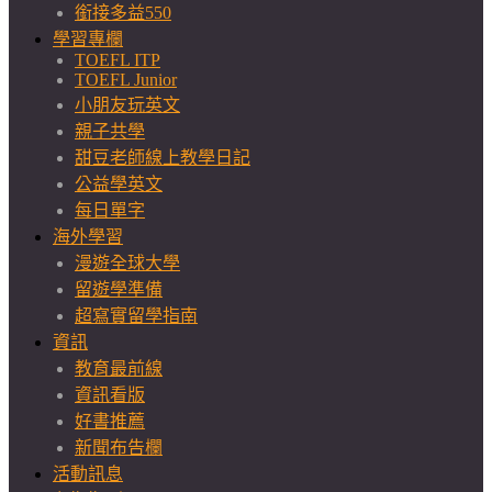
銜接多益550
學習專欄
TOEFL ITP
TOEFL Junior
小朋友玩英文
親子共學
甜豆老師線上教學日記
公益學英文
每日單字
海外學習
漫遊全球大學
留遊學準備
超寫實留學指南
資訊
教育最前線
資訊看版
好書推薦
新聞布告欄
活動訊息