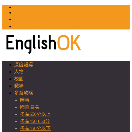
TOEIC
TOEFL
英文教師聯誼會
GEAT 台灣全球化教育推廣協會
深度報導
人物
校園
職場
多益攻略
時事
國際職場
多益650分以上
多益450-650分
多益450分以下