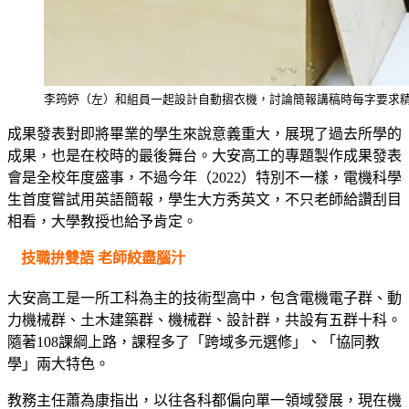
李筠婷（左）和組員一起設計自動摺衣機，討論簡報講稿時每字要求
成果發表對即將畢業的學生來說意義重大，展現了過去所學的
成果，也是在校時的最後舞台。大安高工的專題製作成果發表
會是全校年度盛事，不過今年（2022）特別不一樣，電機科學
生首度嘗試用英語簡報，學生大方秀英文，不只老師給讚刮目
相看，大學教授也給予肯定。
技職拚雙語 老師絞盡腦汁
大安高工是一所工科為主的技術型高中，包含電機電子群、動
力機械群、土木建築群、機械群、設計群，共設有五群十科。
隨著108課綱上路，課程多了「跨域多元選修」、「協同教
學」兩大特色。
教務主任蕭為康指出，以往各科都偏向單一領域發展，現在機