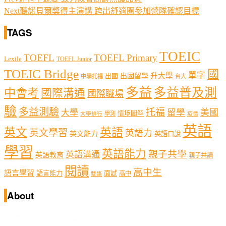
Next
聽諾貝爾獎得主演講 跨出舒適圈參加營隊確認目標
TAGS
TOEIC
TOEFL
TOEFL Primary
Lexile
TOEFL Junior
TOEIC Bridge
國
單字
出國留學
升大學
出國
中學托福
台大
多益
多益普及測
中會考
國際溝通
國際職場
驗
多益測驗
托福
留學
美國
大學
情境圖解
學測
大學排行
疫情
英語
英文
英語
英文學習
英語力
英文能力
英語口說
學習
英語能力
親子共學
英語溝通
英語教育
親子共讀
閱讀
高中生
語言學習
語言能力
面試
高中
雙語
About