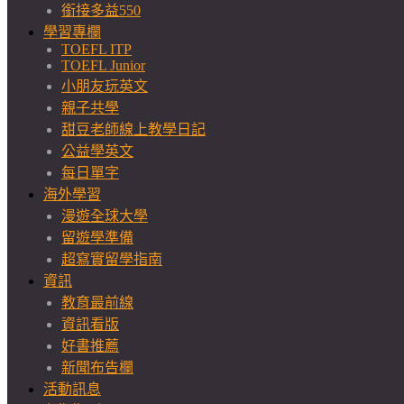
銜接多益550
學習專欄
TOEFL ITP
TOEFL Junior
小朋友玩英文
親子共學
甜豆老師線上教學日記
公益學英文
每日單字
海外學習
漫遊全球大學
留遊學準備
超寫實留學指南
資訊
教育最前線
資訊看版
好書推薦
新聞布告欄
活動訊息