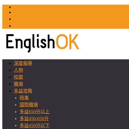
TOEIC
TOEFL
英文教師聯誼會
GEAT 台灣全球化教育推廣協會
深度報導
人物
校園
職場
多益攻略
時事
國際職場
多益650分以上
多益450-650分
多益450分以下