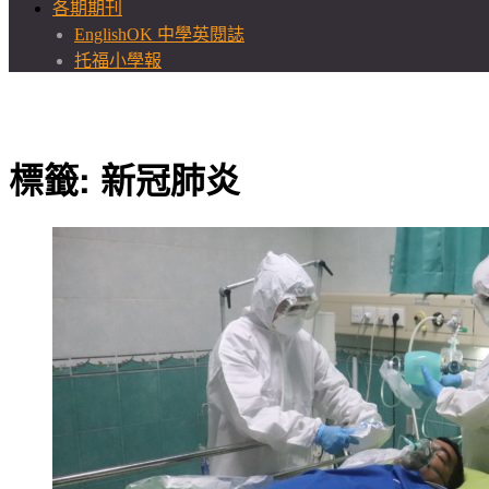
各期期刊
EnglishOK 中學英閱誌
托福小學報
標籤:
新冠肺炎