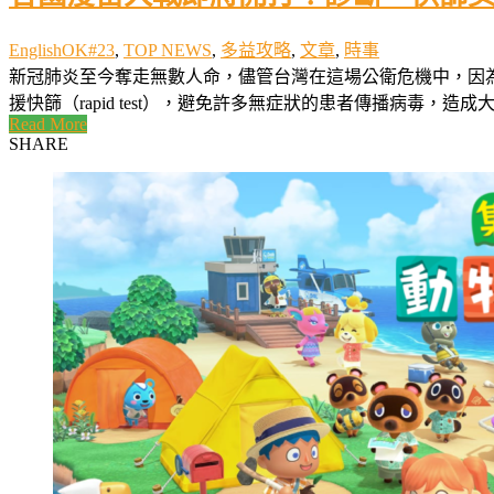
EnglishOK#23
,
TOP NEWS
,
多益攻略
,
文章
,
時事
新冠肺炎至今奪走無數人命，儘管台灣在這場公衛危機中，因為
援快篩（rapid test），避免許多無症狀的患者傳播病毒，
Read More
SHARE