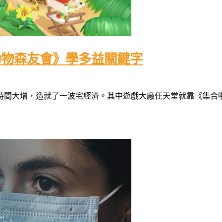
動物森友會》學多益關鍵字
造就了一波宅經濟。其中遊戲大廠任天堂就靠《集合啦！動物森友會》（An