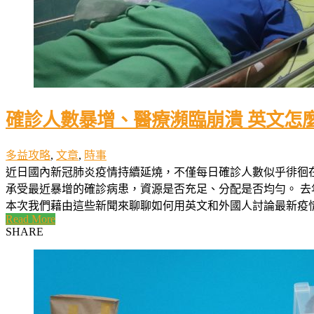
確診人數暴增、醫療瀕臨崩潰 英文怎
多益攻略
,
文章
,
時事
近日國內新冠肺炎疫情持續延燒，不僅每日確診人數似乎徘徊
承受最近暴增的確診病患，資源是否充足、分配是否均勻。 
本次我們藉由這些新聞來聊聊如何用英文和外國人討論最新疫情狀況。
Read More
SHARE