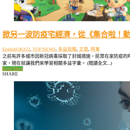
掀另一波防疫宅經濟，從《集合啦！
EnglishOK#22
,
TOP NEWS
,
多益攻略
,
文章
,
時事
之前有許多城市因新冠病毒採取了封城措施，民眾在家防疫的時間大增，
家，現在就讓我們來學習相關多益字彙。 (閱讀全文...)
Read More
SHARE