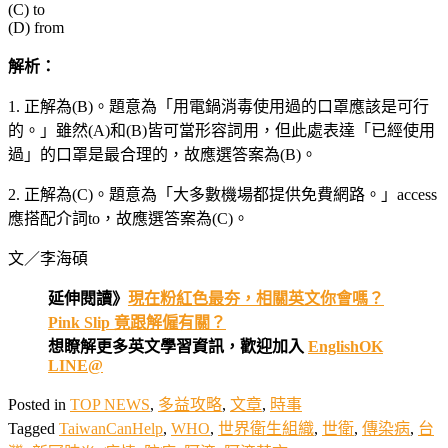
(C) to
(D) from
解析：
1. 正解為(B)。題意為「用電鍋消毒使用過的口罩應該是可行
的。」雖然(A)和(B)皆可當形容詞用，但此處表達「已經使用
過」的口罩是最合理的，故應選答案為(B)。
2. 正解為(C)。題意為「大多數機場都提供免費網路。」access
應搭配介詞to，故應選答案為(C)。
文／李海碩
延伸閱讀》
現在粉紅色最夯，相關英文你會嗎？
Pink Slip 竟跟解僱有關？
想瞭解更多英文學習資訊，歡迎加入
EnglishOK
LINE@
Posted in
TOP NEWS
,
多益攻略
,
文章
,
時事
Tagged
TaiwanCanHelp
,
WHO
,
世界衛生組織
,
世衛
,
傳染病
,
台