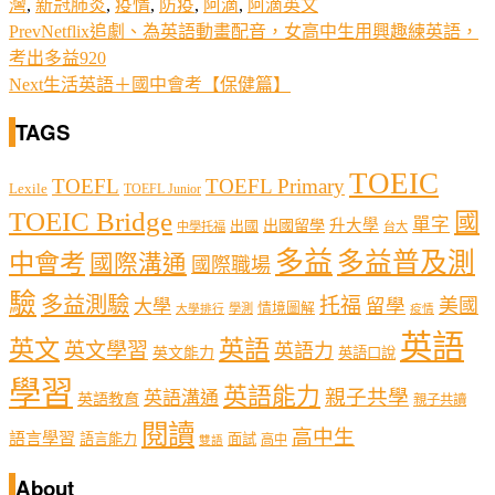
灣
,
新冠肺炎
,
疫情
,
防疫
,
阿滴
,
阿滴英文
Prev
Netflix追劇、為英語動畫配音，女高中生用興趣練英語，
考出多益920
Next
生活英語＋國中會考【保健篇】
TAGS
TOEIC
TOEFL
TOEFL Primary
Lexile
TOEFL Junior
TOEIC Bridge
國
單字
出國留學
升大學
出國
中學托福
台大
多益
多益普及測
中會考
國際溝通
國際職場
驗
多益測驗
托福
留學
美國
大學
情境圖解
學測
大學排行
疫情
英語
英文
英語
英文學習
英語力
英文能力
英語口說
學習
英語能力
親子共學
英語溝通
英語教育
親子共讀
閱讀
高中生
語言學習
語言能力
面試
高中
雙語
About