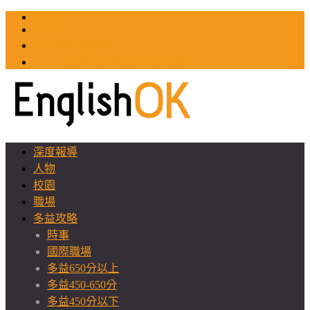
TOEIC
TOEFL
英文教師聯誼會
GEAT 台灣全球化教育推廣協會
深度報導
人物
校園
職場
多益攻略
時事
國際職場
多益650分以上
多益450-650分
多益450分以下