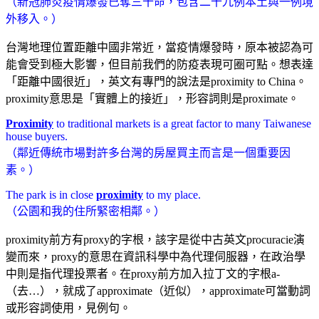
（新冠肺炎疫情爆發已奪三十命，包含二十九例本土與一例境
外移入。）
台灣地理位置距離中國非常近，當疫情爆發時，原本被認為可
能會受到極大影響，但目前我們的防疫表現可圈可點。想表達
「距離中國很近」，英文有專門的說法是proximity to China。
proximity意思是「實體上的接近」，形容詞則是proximate。
Proximity
to traditional markets is a great factor to many Taiwanese
house buyers.
（鄰近傳統市場對許多台灣的房屋買主而言是一個重要因
素。）
The park is in close
proximity
to my place.
（公園和我的住所緊密相鄰。）
proximity前方有proxy的字根，該字是從中古英文procuracie演
變而來，proxy的意思在資訊科學中為代理伺服器，在政治學
中則是指代理投票者。在proxy前方加入拉丁文的字根a-
（去…），就成了approximate（近似），approximate可當動詞
或形容詞使用，見例句。