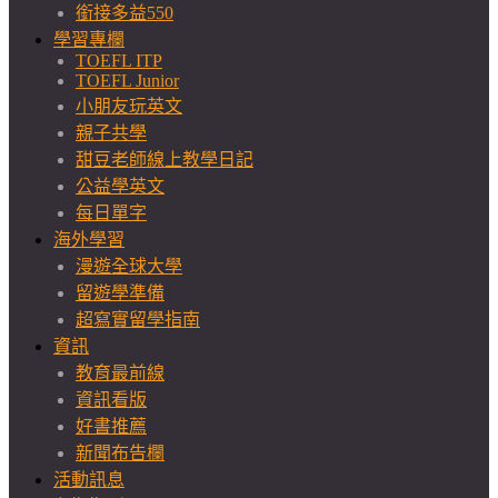
銜接多益550
學習專欄
TOEFL ITP
TOEFL Junior
小朋友玩英文
親子共學
甜豆老師線上教學日記
公益學英文
每日單字
海外學習
漫遊全球大學
留遊學準備
超寫實留學指南
資訊
教育最前線
資訊看版
好書推薦
新聞布告欄
活動訊息