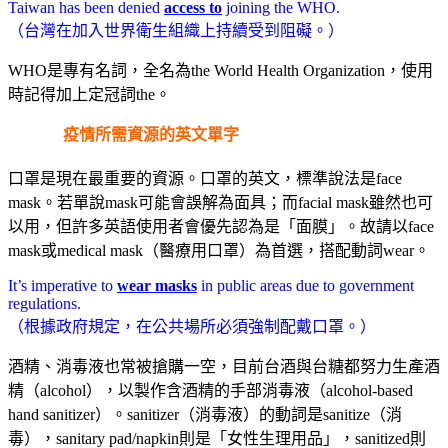
Taiwan has been denied
access to
joining the WHO.
（台灣在加入世界衛生組織上持續受到阻礙。）
WHO是專有名詞，全名為the World Health Organization，使用
時記得加上定冠詞the。
疫情所需資源的英文單字
口罩是現在最重要的資源。口罩的英文，標準說法是face
mask。若單說mask可能會誤解為面具；而facial mask雖然也可
以用，但許多英語使用者會優先認為是「面膜」。故請以face
mask或medical mask（醫療用口罩）為首選，搭配動詞wear。
It’s imperative to
wear masks
in public areas due to government
regulations.
（根據政府規定，在公共場所必須強制配戴口罩。）
酒精、消毒液也常被搶購一空，目前台酒與台糖都努力生產酒
精（alcohol），以製作含酒精的手部消毒液（alcohol-based
hand sanitizer）。sanitizer（消毒液）的動詞是sanitize（消
毒），sanitary pad/napkin則是「女性生理用品」，sanitized則