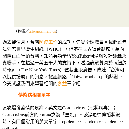
（翻攝／
taiwancanhelp.us
）
過去幾個月，台灣
防疫工作
的成功，備受全球矚目。我們雖無
法列席世界衛生組織（WHO），但不在世界舞台缺席。為向
國際正面行銷台灣，知名英語學習YouTuber阿滴與設計師聶永
真聯手，在超過一萬五千人的支持下，透過群眾募資於《紐約
時報》（The New York Times）登載全版廣告，傳達「台灣可
以提供援助」的訊息，掀起網路「#taiwancanhelp」的熱潮。
今天就讓我們來學習相關的
多益
單字吧！
傳染病相關單字
這次爆發疫情的疾病，英文是Coronavirus（冠狀病毒）；
Coronavirus前方的corona意為「皇冠」。談論疫情傳播狀況
時，有四個常用的英文單字：epidemic、pandemic、endemic、
outbreak。