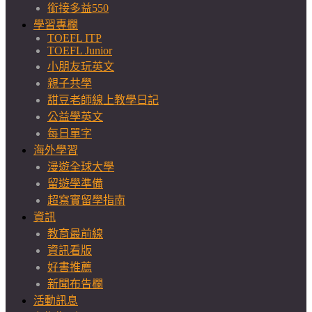
銜接多益550
學習專欄
TOEFL ITP
TOEFL Junior
小朋友玩英文
親子共學
甜豆老師線上教學日記
公益學英文
每日單字
海外學習
漫遊全球大學
留遊學準備
超寫實留學指南
資訊
教育最前線
資訊看版
好書推薦
新聞布告欄
活動訊息