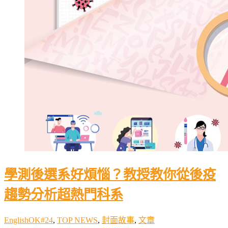
學測後選系好煩惱？教授教你從後疫
趨勢分析超熱門科系
EnglishOK#24
,
TOP NEWS
,
封面故事
,
文章