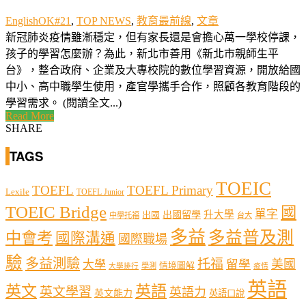
EnglishOK#21
,
TOP NEWS
,
教育最前線
,
文章
新冠肺炎疫情雖漸穩定，但有家長還是會擔心萬一學校停課，
孩子的學習怎麼辦？為此，新北市善用《新北市親師生平
台》，整合政府、企業及大專校院的數位學習資源，開放給國
中小、高中職學生使用，產官學攜手合作，照顧各教育階段的
學習需求。 (閱讀全文...)
Read More
SHARE
TAGS
TOEIC
TOEFL
TOEFL Primary
Lexile
TOEFL Junior
TOEIC Bridge
國
單字
出國留學
升大學
出國
中學托福
台大
多益
多益普及測
中會考
國際溝通
國際職場
驗
多益測驗
托福
留學
美國
大學
情境圖解
學測
大學排行
疫情
英語
英文
英語
英文學習
英語力
英文能力
英語口說