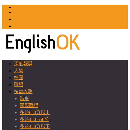
TOEIC
TOEFL
英文教師聯誼會
GEAT 台灣全球化教育推廣協會
深度報導
人物
校園
職場
多益攻略
時事
國際職場
多益650分以上
多益450-650分
多益450分以下