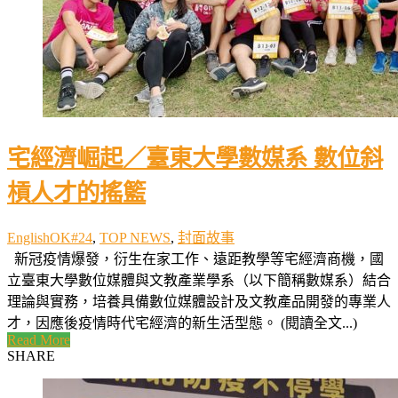
宅經濟崛起／臺東大學數媒系 數位斜
槓人才的搖籃
EnglishOK#24
,
TOP NEWS
,
封面故事
新冠疫情爆發，衍生在家工作、遠距教學等宅經濟商機，國
立臺東大學數位媒體與文教產業學系（以下簡稱數媒系）結合
理論與實務，培養具備數位媒體設計及文教產品開發的專業人
才，因應後疫情時代宅經濟的新生活型態。 (閱讀全文...)
Read More
SHARE