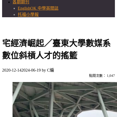
各期期刊
EnglishOK 中學英閱誌
托福小學報
宅經濟崛起／臺東大學數媒系
數位斜槓人才的搖籃
2020-12-14
2024-06-19
by
C編
點閱次數：
1,047