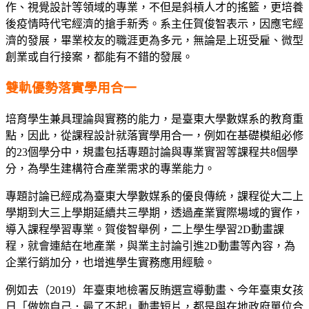
作、視覺設計等領域的專業，不但是斜槓人才的搖籃，更培養
後疫情時代宅經濟的搶手新秀。系主任賀俊智表示，因應宅經
濟的發展，畢業校友的職涯更為多元，無論是上班受雇、微型
創業或自行接案，都能有不錯的發展。
雙軌優勢落實學用合一
培育學生兼具理論與實務的能力，是臺東大學數媒系的教育重
點，因此，從課程設計就落實學用合一，例如在基礎模組必修
的23個學分中，規畫包括專題討論與專業實習等課程共8個學
分，為學生建構符合產業需求的專業能力。
專題討論已經成為臺東大學數媒系的優良傳統，課程從大二上
學期到大三上學期延續共三學期，透過產業實際場域的實作，
導入課程學習專業。賀俊智舉例，二上學生學習2D動畫課
程，就會連結在地產業，與業主討論引進2D動畫等內容，為
企業行銷加分，也增進學生實務應用經驗。
例如去（2019）年臺東地檢署反賄選宣導動畫、今年臺東女孩
日「做妳自己．最了不起」動畫短片，都是與在地政府單位合