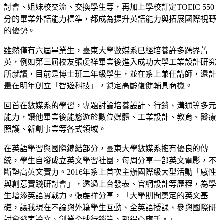
討會、姐妹校交流、交換學生等，再加上學校訂定TOEIC 550
分的畢業外語能力標準，都成為提升英語能力與拓展國際視野
的優勢。
雖然僅有六屆畢業生，臺東大學數媒系已經培養許多跨界菁
英，例如第三屆校友張虔祥畢業後進入成功大學工業設計研究
所就讀，目前是博士班二年級學生，並在系上兼任講師，還計
畫在明年創立「智遊科技」，鎖定高齡復健輔具商機。
回首在數媒系的學習，專題討論培養設計、行銷、溝通等多元
能力，讓他畢業後能悠遊於數位媒體、工業設計、教育、醫療
照護、新創事業等各式領域。
在英語學習與國際鏈結部分，臺東大學數媒系擁有優良的傳
統，學生自發成立英文學習社團，每周分享一部英文電影，不
斷墊高英文實力。2016年系上首次主辦國際級大型活動「感性
與創意實踐研討會」，透過上台發表、官網設計等歷程，為學
生增添英語實戰力。張虔祥分享，「大學期間奠定的英文基
礎，讓我現在不論與外籍學生互動、全英語授課、參與國際研
討會發表論文、創業全球行銷等，都得心應手。」