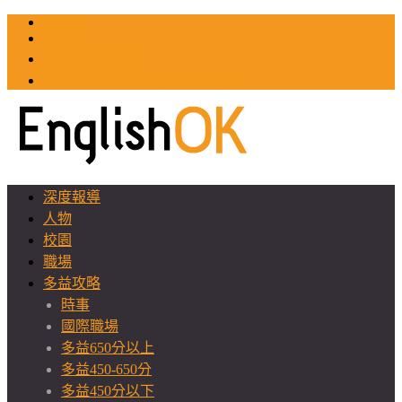
TOEIC
TOEFL
英文教師聯誼會
GEAT 台灣全球化教育推廣協會
深度報導
人物
校園
職場
多益攻略
時事
國際職場
多益650分以上
多益450-650分
多益450分以下