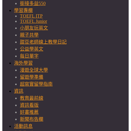
銜接多益550
學習專欄
TOEFL ITP
TOEFL Junior
小朋友玩英文
親子共學
甜豆老師線上教學日記
公益學英文
每日單字
海外學習
漫遊全球大學
留遊學準備
超寫實留學指南
資訊
教育最前線
資訊看版
好書推薦
新聞布告欄
活動訊息