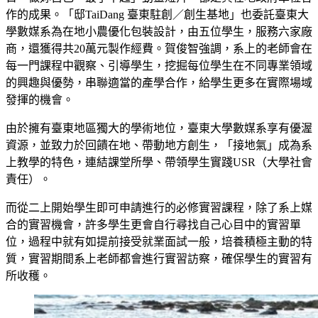
作的成果。「邸TaiDang 臺東駐創／創生基地」也委託臺東大
學數媒系為在地小農優化包裝設計，由五位學生，服務六家廠
商，還獲得共20萬元製作經費。賀俊智強調，系上的老師會在
每一門課程中觀察、引導學生，挖掘每位學生在不同專業領域
的興趣與優勢，串聯適當的產學合作，給學生更多在實際場域
發揮的機會。
由於擁有臺東地區獨大的學術地位，臺東大學數媒系享有優渥
資源，並致力於回饋在地、帶動地方創生，「接地氣」成為系
上教學的特色，連結課堂所學、帶領學生實踐USR（大學社會
責任）。
而從二上開始學生即可申請進行的必修實習課程，除了系上媒
合的實習機會，許多學生更會自行尋找自己心目中的實習單
位，過程中就有如提前接受就業面試一般，培養積極主動的特
質，實習期間系上老師都會進行實習訪察，確保學生的實習有
所收穫。