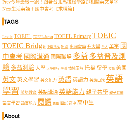
Prev
今年最後一跑！跟著台北馬拉松學路跑相關英文單字
Next
生活英語＋國中會考【求職篇】
TAGS
TOEIC
TOEFL
TOEFL Primary
Lexile
TOEFL Junior
TOEIC Bridge
國
單字
出國留學
升大學
出國
中學托福
台大
多益
多益普及測
中會考
國際溝通
國際職場
驗
多益測驗
托福
留學
美國
大學
情境圖解
學測
大學排行
疫情
英語
英文
英語
英文學習
英語力
英文能力
英語口說
學習
英語能力
親子共學
英語溝通
英語教育
親子共讀
閱讀
高中生
語言學習
語言能力
面試
高中
雙語
About