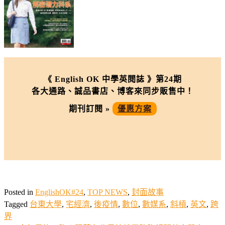
《 English OK 中學英閱誌 》第24期
各大通路、誠品書店、博客來同步販售中！
期刊訂閱 »
優惠方案
Posted in
EnglishOK#24
,
TOP NEWS
,
封面故事
Tagged
台東大學
,
宅經濟
,
後疫情
,
數位
,
數媒系
,
斜槓
,
英文
,
跨
界