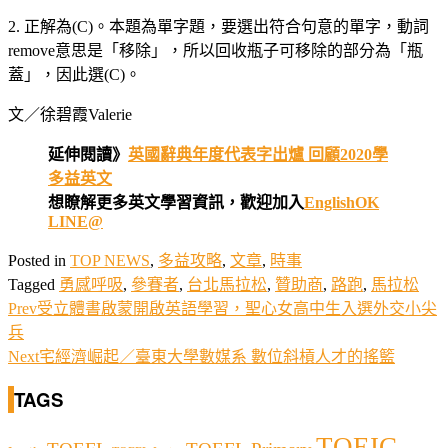
2. 正解為(C)。本題為單字題，要選出符合句意的單字，動詞
remove意思是「移除」，所以回收瓶子可移除的部分為「瓶
蓋」，因此選(C)。
文／徐碧霞Valerie
延伸閱讀》
英國辭典年度代表字出爐 回顧2020學
多益英文
想瞭解更多英文學習資訊，歡迎加入
EnglishOK
LINE@
Posted in
TOP NEWS
,
多益攻略
,
文章
,
時事
Tagged
勇感呼吸
,
參賽者
,
台北馬拉松
,
贊助商
,
路跑
,
馬拉松
Prev
受立體書啟蒙開啟英語學習，聖心女高中生入選外交小尖
兵
Next
宅經濟崛起／臺東大學數媒系 數位斜槓人才的搖籃
TAGS
TOEIC