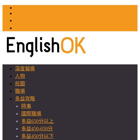
TOEIC
TOEFL
英文教師聯誼會
GEAT 台灣全球化教育推廣協會
深度報導
人物
校園
職場
多益攻略
時事
國際職場
多益650分以上
多益450-650分
多益450分以下