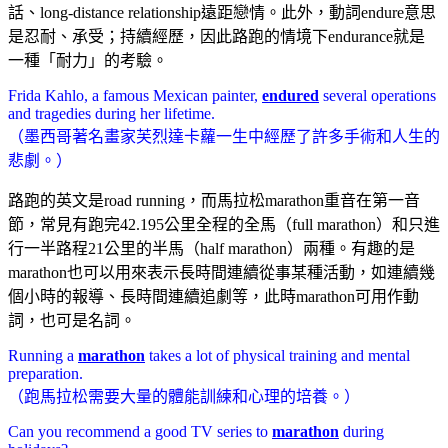
話、long-distance relationship遠距戀情。此外，動詞endure意思
是忍耐、承受；持續經歷，因此路跑的情境下endurance就是
一種「耐力」的考驗。
Frida Kahlo, a famous Mexican painter,
endured
several operations
and tragedies during her lifetime.
（墨西哥著名畫家芙烈達卡蘿一生中經歷了許多手術和人生的
悲劇。）
路跑的英文是road running，而馬拉松marathon重音在第一音
節，常見有跑完42.195公里全程的全馬（full marathon）和只進
行一半路程21公里的半馬（half marathon）兩種。有趣的是
marathon也可以用來表示長時間連續從事某種活動，如連續幾
個小時的報導、長時間連續追劇等，此時marathon可用作動
詞，也可是名詞。
Running a
marathon
takes a lot of physical training and mental
preparation.
（跑馬拉松需要大量的體能訓練和心理的培養。）
Can you recommend a good TV series to
marathon
during