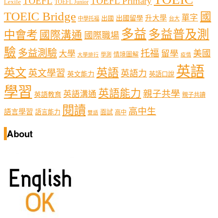
TOEFL
TOEFL Primary
Lexile
TOEFL Junior
TOEIC Bridge
國
單字
出國留學
升大學
出國
中學托福
台大
多益
多益普及測
中會考
國際溝通
國際職場
驗
多益測驗
托福
留學
美國
大學
情境圖解
學測
大學排行
疫情
英語
英文
英語
英文學習
英語力
英文能力
英語口說
學習
英語能力
親子共學
英語溝通
英語教育
親子共讀
閱讀
高中生
語言學習
語言能力
面試
高中
雙語
About