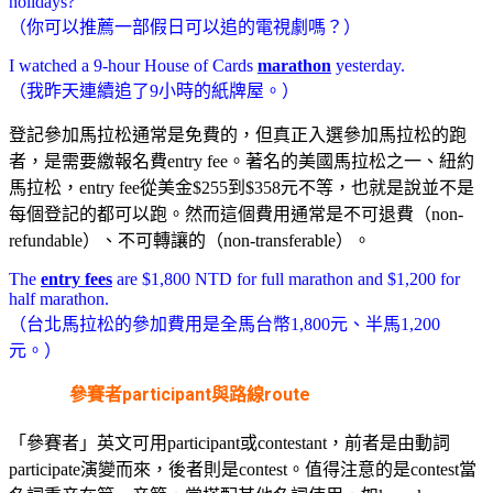
holidays?
（你可以推薦一部假日可以追的電視劇嗎？）
I watched a 9-hour House of Cards
marathon
yesterday.
（我昨天連續追了9小時的紙牌屋。）
登記參加馬拉松通常是免費的，但真正入選參加馬拉松的跑
者，是需要繳報名費entry fee。著名的美國馬拉松之一、紐約
馬拉松，entry fee從美金$255到$358元不等，也就是說並不是
每個登記的都可以跑。然而這個費用通常是不可退費（non-
refundable）、不可轉讓的（non-transferable）。
The
entry fees
are $1,800 NTD for full marathon and $1,200 for
half marathon.
（台北馬拉松的參加費用是全馬台幣1,800元、半馬1,200
元。）
參賽者participant與路線route
「參賽者」英文可用participant或contestant，前者是由動詞
participate演變而來，後者則是contest。值得注意的是contest當