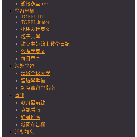
銜接多益550
學習專欄
TOEFL ITP
TOEFL Junior
小朋友玩英文
親子共學
甜豆老師線上教學日記
公益學英文
每日單字
海外學習
漫遊全球大學
留遊學準備
超寫實留學指南
資訊
教育最前線
資訊看版
好書推薦
新聞布告欄
活動訊息