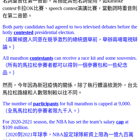
名詞重音在第一音節，常搭配其他名詞使用，如karaoke
contest卡拉OK比賽、speech contest演講比賽，當動詞時重音則
在第二音節。
Both party candidates had agreed to two televised debates before the
hotly
contested
presidential election.
（兩黨候選人同意在競爭激烈的總統選舉前，舉辦兩場電視辯
論。）
All marathon
contestants
can receive a race kit and some souvenirs.
（所有的馬拉松參賽者都可以得到一個參賽包和一些紀念
品。）
然而，今年因為新冠疫情的關係，除了執行體溫檢測外，台北
馬拉松路線和人數限制較以往不同。
The number of
participants
for full marathon is capped at 9,000.
（全馬馬拉松的參賽者限九千人。）
For 2020-2021 season, the NBA has set the team’s salary
cap
at
$109 million.
（2020到2021年球季，NBA設定球隊薪資上限為一億九百萬