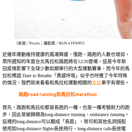
（來源／Pexels；攝影師／RUN 4 FFWPU）
近幾年運動維持健康的風潮興盛，慢跑、路跑的人數也增加，
眾所週知的年度台北馬拉松路跑將在12/20登場，這是今年新
冠疫情影響下全球少數如期舉行的大型運動賽事，而今年的馬
拉松標語 Dare to Breathe「勇感呼吸」似乎也呼應了今年特殊
的情況，我們就來看看和馬拉松運動相關的
多益
單字有哪些。
路跑road running和馬拉松marathon
首先，路跑和馬拉松都是長跑的一種，也是一種考驗耐力的跑
步，因此常被歸類為long-distance running、endurance running。
這裡的long-distance可以翻成「長距」，常可和其他名詞搭配
使用如long-distance flights長途飛行、long-distance calls長途電