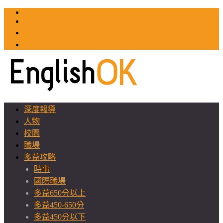
TOEIC
TOEFL
英文教師聯誼會
GEAT 台灣全球化教育推廣協會
深度報導
人物
校園
職場
多益攻略
時事
國際職場
多益650分以上
多益450-650分
多益450分以下