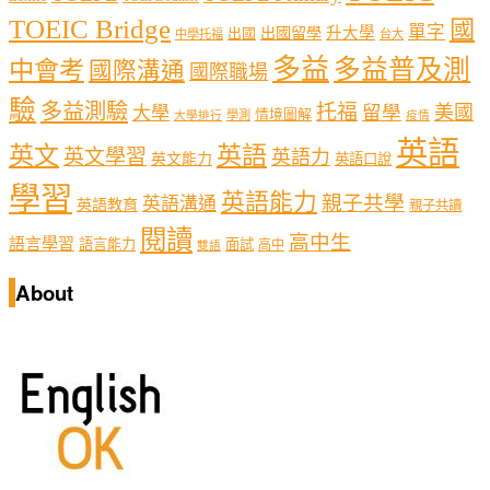
TOEIC Bridge
國
單字
出國留學
升大學
出國
中學托福
台大
多益
多益普及測
中會考
國際溝通
國際職場
驗
多益測驗
托福
留學
美國
大學
情境圖解
學測
大學排行
疫情
英語
英文
英語
英文學習
英語力
英文能力
英語口說
學習
英語能力
親子共學
英語溝通
英語教育
親子共讀
閱讀
高中生
語言學習
語言能力
面試
高中
雙語
About