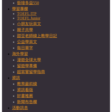
銜接多益550
學習專欄
TOEFL ITP
TOEFL Junior
小朋友玩英文
親子共學
甜豆老師線上教學日記
公益學英文
每日單字
海外學習
漫遊全球大學
留遊學準備
超寫實留學指南
資訊
教育最前線
資訊看版
好書推薦
新聞布告欄
活動訊息