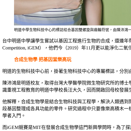
明道中學生物科技中心的標誌結合基因雙螺旋與齒輪符號，由陳沛鴻
台中明道中學讓學生嘗試以基因工程進行生物的合成，還連年帶學生到美國參加最
Competition, iGEM），他們今（2019）年11
合成生物學 把基因當樂高玩
明道的生物科技中心前，掛著生物科技中心的專屬標誌，分別
陳沛鴻是明道校友，取得台灣大學醫學院微生物研究所的博士
識重視工程教育的明道中學校長汪大久，因而開啟回母校發展
他解釋，合成生物學是結合生物科技與工程學，解決人類遇到
段基因整理成各具功能的零件。研究過程中只要像樂高積木一
學者入門。
而iGEM競賽是MIT在發展合成生物學這門新興學問時，為