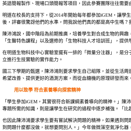
英語簡報製作、現場口頭簡報等項目，因此參賽團隊往往需要
明道在校長的支持下，從2014年開始每年都參加iGEM，
後，評審很驚訝他們的水準，問我說他們真的都是高中生嗎？
陳沛鴻說，國中階段為前期推廣，培養學生對合成生物的興趣
「生醫特色課程」以及選修的「生物科技人才培訓班」，提供
在明道生物科技中心實驗室擺有一排的「微量分注器」，是分
立進行生技實驗的實作能力。
國三下學期的甄選，陳沛鴻則要求學生自己組隊，並從生活周遭
希望改善、提供更好的酒測方案，而從血糖機的原理研發而來
用以致學 符合素養導向探索精神
「學生參加iGEM，其實很符合新課綱素養導向的精神。」陳
專題所需的知識，則是讓學生在研究的過程中逐步補強。「比
也因此陳沛鴻要求學生要有嘗試解決問題的精神，如果遇到問
到問題什麼都沒做，就想要問別人。」今年做微藻空氣淨化器