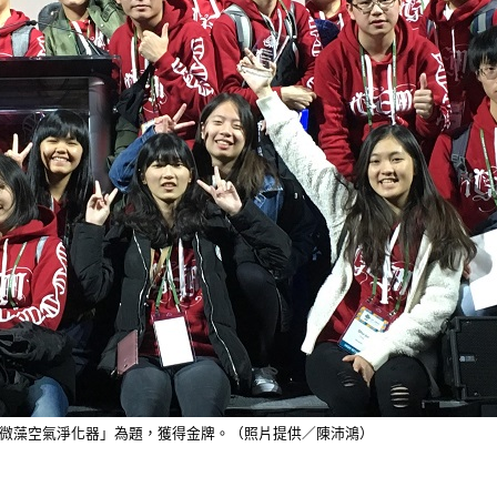
的「微藻空氣淨化器」為題，獲得金牌。（照片提供／陳沛鴻）