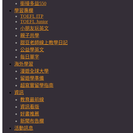
銜接多益550
學習專欄
TOEFL ITP
TOEFL Junior
小朋友玩英文
親子共學
甜豆老師線上教學日記
公益學英文
每日單字
海外學習
漫遊全球大學
留遊學準備
超寫實留學指南
資訊
教育最前線
資訊看版
好書推薦
新聞布告欄
活動訊息