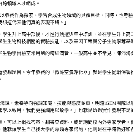
由跨領域人才組成。
讓學生以參賽作為探索、學習合成生物領域的具體目標，同時，也
我想這代表他們真的表現不錯。」
，學生升上高中部後，才進行甄選與集中培訓，並在學生升上高二
學生生物科技相關的實驗技能，以及基因工程與分子生物學等基礎
子生物學實驗室常用到的精細滴管，一般高中並不常見，陳沛鴻
發想題目。今年參賽的「微藻空氣淨化器」就是學生從環保署推
。
沛鴻說，素養導向強調知識、技能與態度並重，明道iGEM團隊
起學以致用，我們更強調用以致學。」也就是透過實作發現不足
題，可以上網找答案、翻書查資料，或是詢問校內外專家學者。
，他就讓學生自己找大學的藻類專家諮詢，他則是在平時做好和