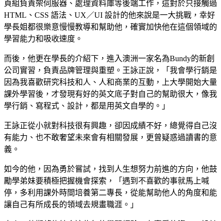
頁組負責架伺服器、處理資料庫等後端工作，這對於只接觸過
HTML、CSS 語法、UX／UI 設計的他來說是一大挑戰，幸好
學長姐都很樂意慢慢教導和幫助他，確實加快他在這個領域的
學習能力和吸收速度。
而後，他更在學長的介紹下，進入澳洲一家名為Bundy的新創
公司實習，負責品牌管理與重塑。王詠正說，「我會學行銷是
因為我喜歡研究科技和人、人和商業的互動，上大學開始大量
課外學習後，才發現有好的英文底子對自己的幫助很大，像我
學行銷、寫程式、設計，都是用英文自學的。」
王詠正從小就對科技很有興趣，卻因成績不好，總覺得自己沒
有能力、也不敢奢望未來會有相關發展，更曾疑惑過讀書的意
義。
如今的他，因為勇於嘗試，找到人生想努力前進的方向，他鼓
勵學弟妹要積極把握機會探索，「遇到不喜歡的事就馬上喊
停，多利用課外時間培養第二專長，從能幫助他人的角度和能
讓自己有所成長的領域去規畫職涯。」