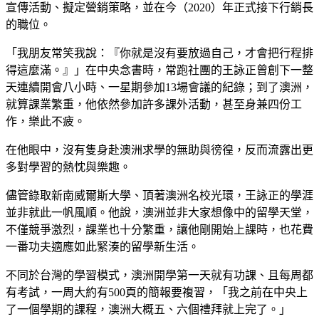
宣傳活動、擬定營銷策略，並在今（2020）年正式接下行銷長
的職位。
「我朋友常笑我說：『你就是沒有要放過自己，才會把行程排
得這麼滿。』」在中央念書時，常跑社團的王詠正曾創下一整
天連續開會八小時、一星期參加13場會議的紀錄；到了澳洲，
就算課業繁重，他依然參加許多課外活動，甚至身兼四份工
作，樂此不疲。
在他眼中，沒有隻身赴澳洲求學的無助與徬徨，反而流露出更
多對學習的熱忱與樂趣。
儘管錄取新南威爾斯大學、頂著澳洲名校光環，王詠正的學涯
並非就此一帆風順。他說，澳洲並非大家想像中的留學天堂，
不僅競爭激烈，課業也十分繁重，讓他剛開始上課時，也花費
一番功夫適應如此緊湊的留學新生活。
不同於台灣的學習模式，澳洲開學第一天就有功課、且每周都
有考試，一周大約有500頁的簡報要複習，「我之前在中央上
了一個學期的課程，澳洲大概五、六個禮拜就上完了。」