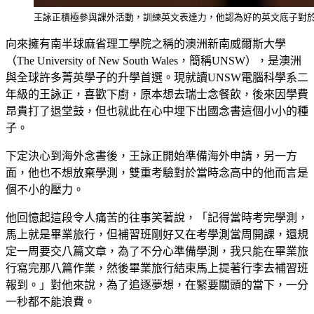
王詠正積極參與課外活動，訓練英文表達力，他認為好的英文底子對
向來擁有南半球麻省理工學院之稱的澳洲新南威爾斯大學
（The University of New South Wales，簡稱UNSW），是澳洲
與全球許多菁英學子的升學首選。現就讀UNSW電腦科學系二
年級的王詠正，喜歡下廚，原本想去瑞士念餐飲，後來因學費
昂貴打了退堂鼓，但也就此在心中埋下出國念書這個小小的種
子。
下定決心到海外念書後，王詠正開始準備海外申請，另一方
面，他也不想放棄學測，雙重考驗對於當時念高中的他而言是
個不小的壓力。
他回憶起這段令人痛苦的往事笑著說，「記得當時考完學測，
馬上就是畢業旅行，但補習班剛好又在考學測當周開課，還規
定一周要交八篇文章，為了不分心準備學測，我只能在畢業旅
行寫完那八篇作業，然後畢業旅行結束馬上提著行李去補習班
報到。」對他來說，為了追逐夢想，在緊要關頭的當下，一分
一秒都不能浪費。