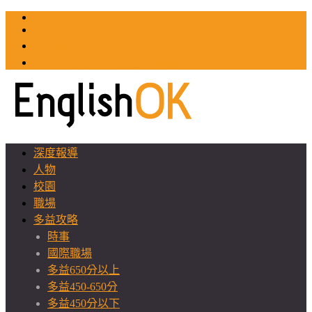
TOEIC
TOEFL
英文教師聯誼會
GEAT 台灣全球化教育推廣協會
深度報導
人物
校園
職場
多益攻略
時事
國際職場
多益650分以上
多益450-650分
多益450分以下