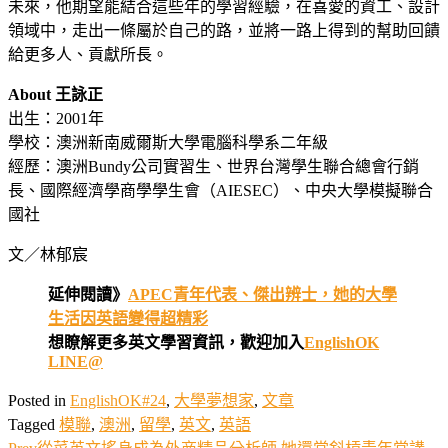
未來，他期望能結合這些年的學習經驗，在喜愛的資工、設計
領域中，走出一條屬於自己的路，並將一路上得到的幫助回饋
給更多人、貢獻所長。
About 王詠正
出生：2001年
學校：澳洲新南威爾斯大學電腦科學系二年級
經歷：澳洲Bundy公司實習生、世界台灣學生聯合總會行銷
長、國際經濟學商學學生會（AIESEC）、中央大學模擬聯合
國社
文／林郁宸
延伸閱讀》
APEC青年代表、傑出辨士，她的大學
生活因英語變得超精彩
想瞭解更多英文學習資訊，歡迎加入
EnglishOK
LINE@
Posted in
EnglishOK#24
,
大學夢想家
,
文章
Tagged
模聯
,
澳洲
,
留學
,
英文
,
英語