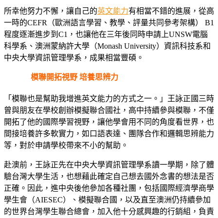
所幸他努力不懈，讓自己的
英文能力
有相當不錯的進展，從高
一時的CEFR（歐洲語言學習、教學、評量共同參考架構） B1
程度逐漸進步到C1，也讓他在三年後同時申請上UNSW電腦
科學系、澳洲蒙納許大學（Monash University）資訊科技系和
中央大學資訊管理學系，成果相當豐碩。
模聯開拓視野 培養思辨力
「模聯也是幫助我增進英文能力的方式之一。」王詠正國三時
曾與朋友在學校創辦模擬聯合國社，高中持續參與模聯，不僅
開拓了他的國際學習視野，讓他學會用不同的角度看世界，也
間接培養許多軟實力，如口語表達、團隊合作和邏輯思辨能力
等，對於申請學校帶來不小的幫助。
赴澳前，王詠正先在中央大學資訊管理學系讀一學期，除了體
驗台灣大學生活，也想藉此確定自己想去國外念書的想法是否
正確。因此，進中央後他參加各種社團，包括國際經濟學商學
學生會（AIESEC）、模擬聯合國，以及直至澳洲仍持續參加
的世界台灣學生聯合總會，加入他十分感興趣的行銷組，負責