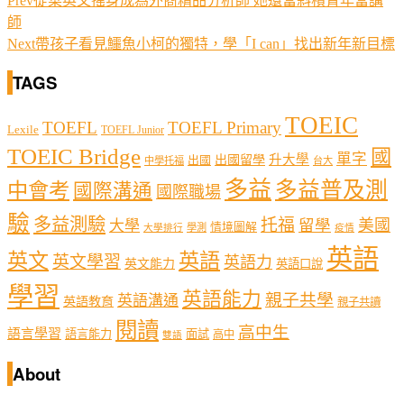
Prev
從菜英文搖身成為外商精品分析師 她還當斜槓青年當講
師
Next
帶孩子看見鱷魚小柯的獨特，學「I can」找出新年新目標
TAGS
TOEIC
TOEFL
TOEFL Primary
Lexile
TOEFL Junior
TOEIC Bridge
國
單字
出國留學
升大學
出國
中學托福
台大
多益
多益普及測
中會考
國際溝通
國際職場
驗
多益測驗
托福
留學
美國
大學
情境圖解
學測
大學排行
疫情
英語
英文
英語
英文學習
英語力
英文能力
英語口說
學習
英語能力
親子共學
英語溝通
英語教育
親子共讀
閱讀
高中生
語言學習
語言能力
面試
高中
雙語
About