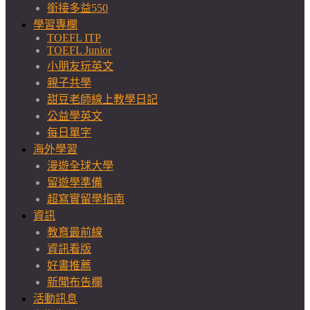
銜接多益550
學習專欄
TOEFL ITP
TOEFL Junior
小朋友玩英文
親子共學
甜豆老師線上教學日記
公益學英文
每日單字
海外學習
漫遊全球大學
留遊學準備
超寫實留學指南
資訊
教育最前線
資訊看版
好書推薦
新聞布告欄
活動訊息