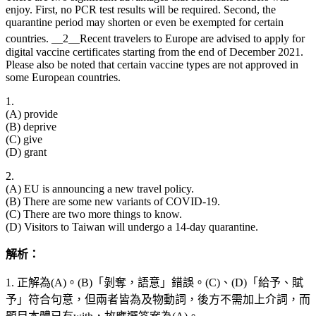
enjoy. First, no PCR test results will be required. Second, the
quarantine period may shorten or even be exempted for certain
countries. ＿2＿Recent travelers to Europe are advised to apply for
digital vaccine certificates starting from the end of December 2021.
Please also be noted that certain vaccine types are not approved in
some European countries.
1.
(A) provide
(B) deprive
(C) give
(D) grant
2.
(A) EU is announcing a new travel policy.
(B) There are some new variants of COVID-19.
(C) There are two more things to know.
(D) Visitors to Taiwan will undergo a 14-day quarantine.
解析：
1. 正解為(A)。(B)「剝奪，語意」錯誤。(C)、(D)「給予、賦
予」符合句意，但兩者皆為及物動詞，後方不需加上介詞，而