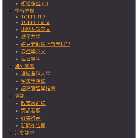
銜接多益550
學習專欄
TOEFL ITP
TOEFL Junior
小朋友玩英文
親子共學
甜豆老師線上教學日記
公益學英文
每日單字
海外學習
漫遊全球大學
留遊學準備
超寫實留學指南
資訊
教育最前線
資訊看版
好書推薦
新聞布告欄
活動訊息