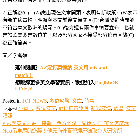
題目本體已有with，故應選答案為(A)。
2. 正解為(C)。(A)應出現在文章開頭，表明有新政策。(B)表示
有新的病毒株，明顯與本文前後文無關。(D)台灣隔離時間並
不符合本文歐洲的規範。(C)後方還有兩件事情要宣布，也就
是證照需要是數位的，以及部分國家不接受部分疫苗。故(C)
為正確答案。
文／李海碩
延伸閱讀》
AZ混打莫德納 英文用 mix and
match！
想瞭解更多英文學習資訊，歡迎加入
EnglishOK
LINE@
Posted in
TOP NEWS
,
多益攻略
,
文章
,
時事
Tagged
小黃卡
,
數位疫苗
,
數位疫苗證明
,
新冠疫情
,
歐盟
,
疫苗
護照
Prev
學英文／為「接軌」西方阿聯一周休2.5日 英文怎麼說
Next
吊車尾的逆襲！他靠海外實習經歷錄取台大研究所