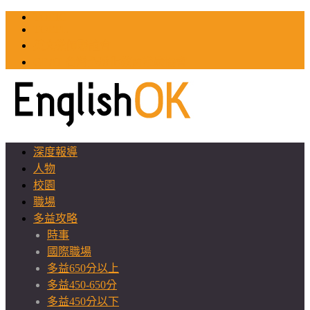
TOEIC
TOEFL
英文教師聯誼會
GEAT 台灣全球化教育推廣協會
深度報導
人物
校園
職場
多益攻略
時事
國際職場
多益650分以上
多益450-650分
多益450分以下