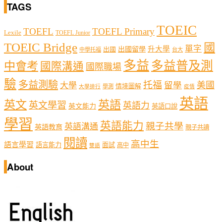
TAGS
TOEIC
TOEFL
TOEFL Primary
Lexile
TOEFL Junior
TOEIC Bridge
國
單字
出國留學
升大學
出國
中學托福
台大
多益
多益普及測
中會考
國際溝通
國際職場
驗
多益測驗
托福
留學
美國
大學
情境圖解
學測
大學排行
疫情
英語
英文
英語
英文學習
英語力
英文能力
英語口說
學習
英語能力
親子共學
英語溝通
英語教育
親子共讀
閱讀
高中生
語言學習
語言能力
面試
高中
雙語
About