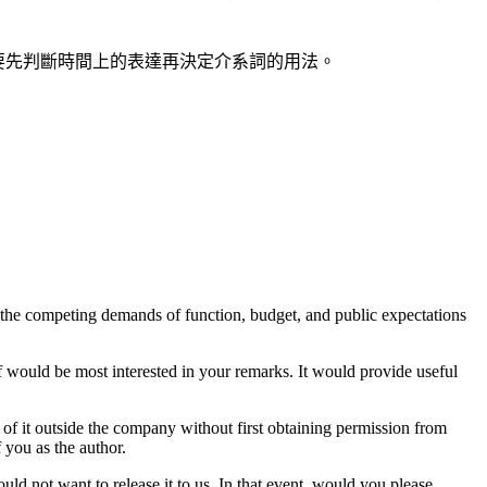
家需要先判斷時間上的表達再決定介系詞的用法。
f the competing demands of function, budget, and public expectations
ff would be most interested in your remarks. It would provide useful
 of it outside the company without first obtaining permission from
 you as the author.
ould not want to release it to us. In that event, would you please