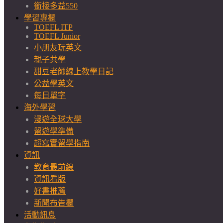
銜接多益550
學習專欄
TOEFL ITP
TOEFL Junior
小朋友玩英文
親子共學
甜豆老師線上教學日記
公益學英文
每日單字
海外學習
漫遊全球大學
留遊學準備
超寫實留學指南
資訊
教育最前線
資訊看版
好書推薦
新聞布告欄
活動訊息