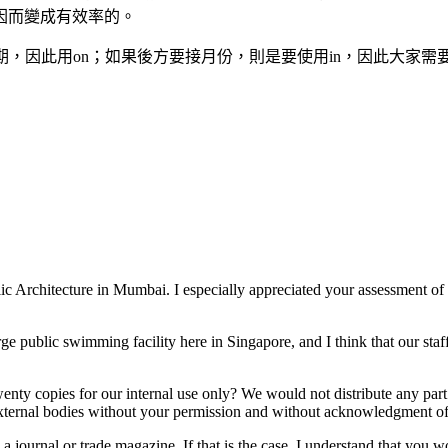
因而變成有效率的。
接特定日期，因此用on；如果後方要接月份，則是要使用in，因此大
lic Architecture in Mumbai. I especially appreciated your assessment o
rge public swimming facility here in Singapore, and I think that our sta
enty copies for our internal use only? We would not distribute any part
 external bodies without your permission and without acknowledgment of
a journal or trade magazine. If that is the case, I understand that you w