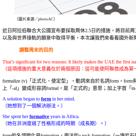
（圖片來源／photoAC）
近日阿拉伯聯合大公國宣布要採取周休2.5日的措施，將目前
以及與世界接軌的願景中取得平衡，本次讓我們來看看國外新
調整周末的目的
That’s significant for two reasons: It likely makes the UAE the first n
（這項措施的重大意義在於兩個原因：這可能使阿聯酋成為第
formalize (v)「正式化、使定型」，動詞來自於名詞form，
上「-al」變成形容詞formal，是「正式的」意思；加上字首「in
A solution began to
form
in her mind.
（她想到了一個解決辦法。）
She spent her
formative
years in Africa.
（她在非洲度過了性格形成的時期（成長期）。）
form的名詞變化是formation，用法如a rock formation