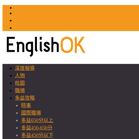
TOEIC
TOEFL
英文教師聯誼會
GEAT 台灣全球化教育推廣協會
深度報導
人物
校園
職場
多益攻略
時事
國際職場
多益650分以上
多益450-650分
多益450分以下