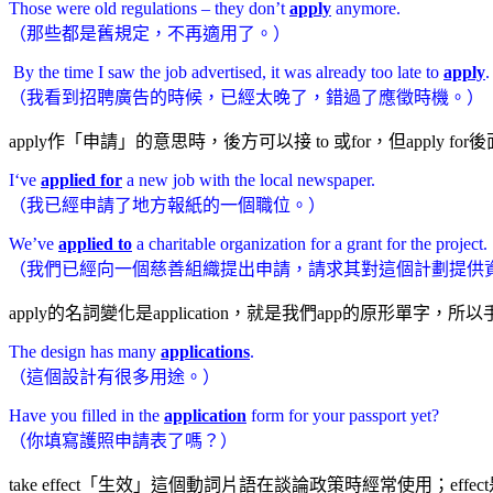
Those were old regulations – they don’t
apply
anymore.
（那些都是舊規定，不再適用了。）
​​ By the time I saw the job advertised, it was already too late to
apply
.
（我看到招聘廣告的時候，已經太晚了，錯過了應徵時機。）
apply作「申請」的意思時，後方可以接 to 或for，但app
I‘ve
applied for
a new job with the local newspaper.
（我已經申請了地方報紙的一個職位。）
We’ve
applied to
a charitable organization for a grant for the project.
（我們已經向一個慈善組織提出申請，請求其對這個計劃提供
apply的名詞變化是application，就是我們app的原形單字，所
The design has many
applications
.
（這個設計有很多用途。）
Have you filled in the
application
form for your passport yet?
（你填寫護照申請表了嗎？）
take effect「生效」這個動詞片語在談論政策時經常使用；effe