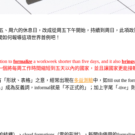
周五、周六的休息日，改成從周五下午開始，持續到周日，此項
聞如何報導這項世界首例吧！
ation to
formalize
a workweek shorter than five days, and it also
brings
一個將每周工作時間縮短到五天以內的國家，並且讓國家更能接
form有「形狀、表格」之意，經常出現在
多益測驗
中，如fill out 
-」成為反義詞，informal就是「不正式的」；加上字尾「-tive」
（一塊岩石的結構）、cloud formations（雲的形狀），新聞中使用的fo