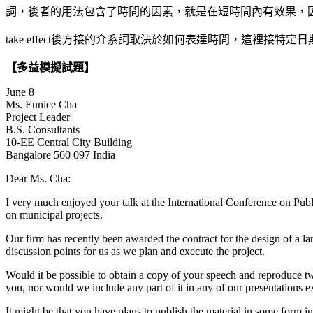
詞，後者的用法包含了時間的因素，就是在短時間內有效果，
take effect後方接的介系詞取決於如何表達時間，這裡
【多益模擬試題】
June 8
Ms. Eunice Cha
Project Leader
B.S. Consultants
10-EE Central City Building
Bangalore 560 097 India
Dear Ms. Cha:
I very much enjoyed your talk at the International Conference on Pub
on municipal projects.
Our firm has recently been awarded the contract for the design of a la
discussion points for us as we plan and execute the project.
Would it be possible to obtain a copy of your speech and reproduce tw
you, nor would we include any part of it in any of our presentations
It might be that you have plans to publish the material in some form in 