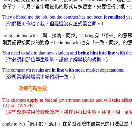
多單字，可見字首字尾變化的形式有多豐富，只要懂得字根、
They offered me the job, but the contract has not been
formalized
yet
（他們把工作給了我，但是還沒有正式簽合同。）
bring…in line with「與…接軌、同步」。bring有「
則要記得接同步的對象。be in line with也有「一致、同
You need to talk to that new student and
bring him into line with
the
（你必須和那位學生聊聊，讓他了解學校的規則。）
The company’s results are
in line with
stock market expectations.
（公司業績與股票市場預期一致。）
政策何時生效
The changes
apply to
federal government entities and will
take effec
12 p.m. (WYPR)
（這些改變適用於聯邦政府，將在1月1日生效。往後，周一到周四的
apply to (v.)「適用於、應用」在多益測驗中最常見的