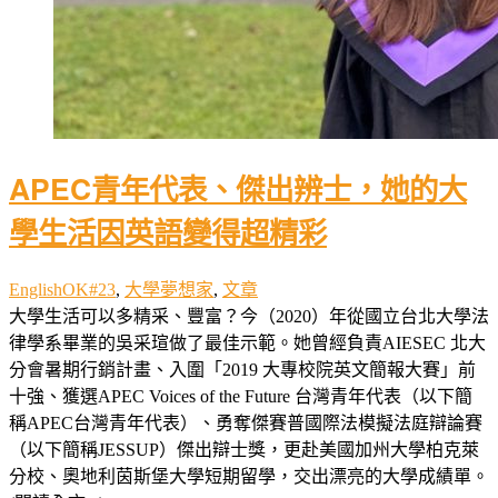
APEC青年代表、傑出辨士，她的大
學生活因英語變得超精彩
EnglishOK#23
,
大學夢想家
,
文章
大學生活可以多精采、豐富？今（2020）年從國立台北大學法
律學系畢業的吳采瑄做了最佳示範。她曾經負責AIESEC 北大
分會暑期行銷計畫、入圍「2019 大專校院英文簡報大賽」前
十強、獲選APEC Voices of the Future 台灣青年代表（以下簡
稱APEC台灣青年代表）、勇奪傑賽普國際法模擬法庭辯論賽
（以下簡稱JESSUP）傑出辯士獎，更赴美國加州大學柏克萊
分校、奧地利茵斯堡大學短期留學，交出漂亮的大學成績單。