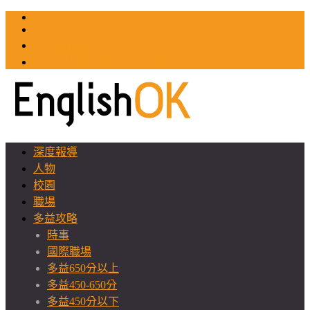
TOEIC
TOEFL
英文教師聯誼會
GEAT 台灣全球化教育推廣協會
深度報導
人物
校園
職場
多益攻略
時事
國際職場
多益650分以上
多益450-650分
多益450分以下