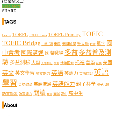
(閱讀全文...)
Read More
SHARE
TAGS
TOEIC
TOEFL
TOEFL Primary
Lexile
TOEFL Junior
TOEIC Bridge
國
單字
出國留學
升大學
出國
中學托福
台大
多益
多益普及測
中會考
國際溝通
國際職場
驗
多益測驗
托福
留學
美國
大學
情境圖解
學測
大學排行
疫情
英語
英文
英語
英文學習
英語力
英文能力
英語口說
學習
英語能力
親子共學
英語溝通
英語教育
親子共讀
閱讀
高中生
語言學習
語言能力
面試
高中
雙語
About