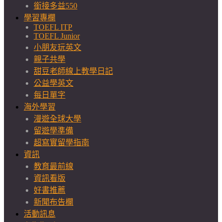
銜接多益550
學習專欄
TOEFL ITP
TOEFL Junior
小朋友玩英文
親子共學
甜豆老師線上教學日記
公益學英文
每日單字
海外學習
漫遊全球大學
留遊學準備
超寫實留學指南
資訊
教育最前線
資訊看版
好書推薦
新聞布告欄
活動訊息