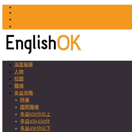
TOEIC
TOEFL
英文教師聯誼會
GEAT 台灣全球化教育推廣協會
深度報導
人物
校園
職場
多益攻略
時事
國際職場
多益650分以上
多益450-650分
多益450分以下