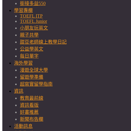
銜接多益550
學習專欄
TOEFL ITP
TOEFL Junior
小朋友玩英文
親子共學
甜豆老師線上教學日記
公益學英文
每日單字
海外學習
漫遊全球大學
留遊學準備
超寫實留學指南
資訊
教育最前線
資訊看版
好書推薦
新聞布告欄
活動訊息