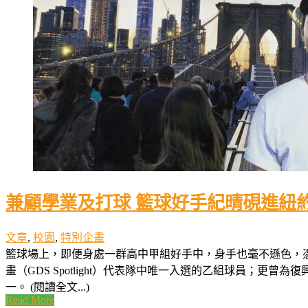
兼顧學業及打球 籃球好手紀晴硯進紐
文章
,
校園
,
特別企畫
籃球場上，即便身處一群高中甲組好手中，身手也毫不遜色，
畫（GDS Spotlight）代表隊中唯一入選的乙組球員
一。 (閱讀全文...)
Read More