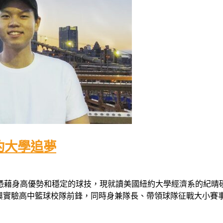
約大學追夢
憑藉身高優勢和穩定的球技，現就讀美國紐約大學經濟系的紀晴硯
；更曾為復興實驗高中籃球校隊前鋒，同時身兼隊長、帶領球隊征戰大