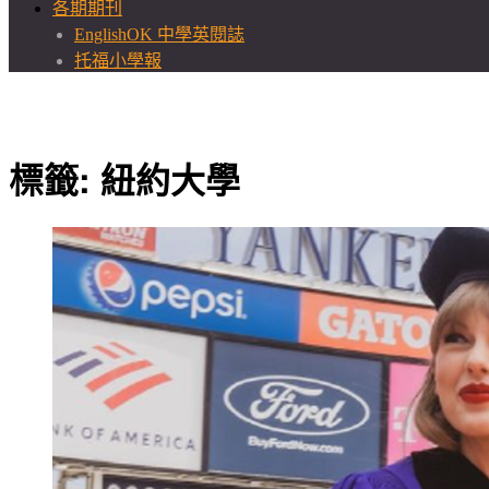
各期期刊
EnglishOK 中學英閱誌
托福小學報
標籤:
紐約大學