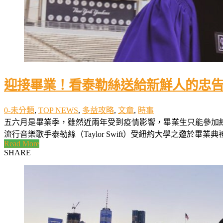
迎接畢業！看泰勒絲送給新鮮人的忠
0-未分類
,
TOP NEWS
,
多益攻略
,
文章
,
時事
五六月是畢業季，雖然近兩年受到疫情影響，畢業生只能參加
流行音樂歌手泰勒絲（Taylor Swift）受紐約大學之邀於
Read More
SHARE