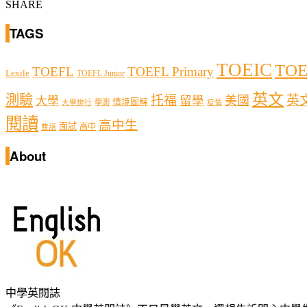
SHARE
TAGS
TOEIC
TOE
TOEFL
TOEFL Primary
Lexile
TOEFL Junior
英文
測驗
托福
英
留學
美國
大學
情境圖解
學測
大學排行
疫情
閱讀
高中生
面試
高中
雙語
About
中學英閱誌