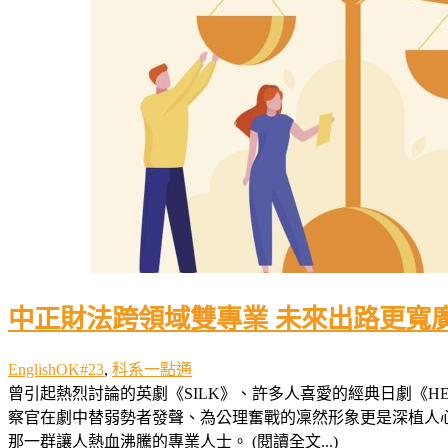
中正財法跨領域雙專業 未來出路更寬
EnglishOK#23
,
科系一點通
曾引起熱烈討論的英劇《SILK》、許多人喜愛的經典日劇《H
察官在劇中替弱勢者發聲、為公理奮戰的凜然形象更是深植人
那一群讓人熱血沸騰的專業人士。 (閱讀全文...)