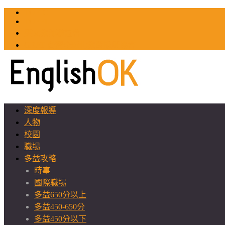
TOEIC
TOEFL
英文教師聯誼會
GEAT 台灣全球化教育推廣協會
深度報導
人物
校園
職場
多益攻略
時事
國際職場
多益650分以上
多益450-650分
多益450分以下