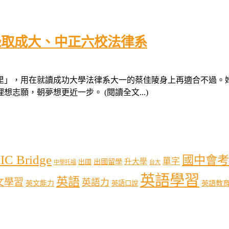
錄取成大、中正六校法律系
里」，用在就讀成功大學法律系大一的蔡佳陵身上再適合不過。
願，朝夢想更近一步。 (閱讀全文...)
IC Bridge
國中會考
單字
出國留學
升大學
出國
中學托福
台大
英語學習
英語
文學習
英語力
英語教
英文能力
英語口說