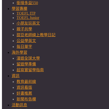
銜接多益550
學習專欄
TOEFL ITP
TOEFL Junior
小朋友玩英文
親子共學
甜豆老師線上教學日記
公益學英文
每日單字
海外學習
漫遊全球大學
留遊學準備
超寫實留學指南
資訊
教育最前線
資訊看版
好書推薦
新聞布告欄
活動訊息