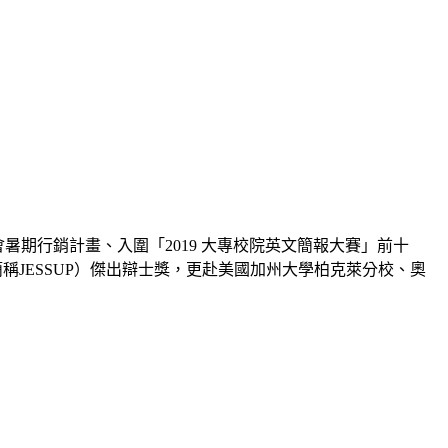
會暑期行銷計畫、入圍「2019 大專校院英文簡報大賽」前十
（以下簡稱JESSUP）傑出辯士獎，更赴美國加州大學柏克萊分校、奧