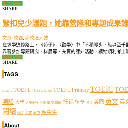
Read More
SHARE
緊扣兒少議題，她靠營隊和專題成果
文章
,
校園
,
高校達人誌
在求學這條路上，《荀子》〈勸學〉中「不積蹞步，無以至千
靠著參加專題研究、科展等，充實的課外活動，讓她順利考上理想志
Read More
SHARE
TAGS
TOEIC
TOE
TOEFL
TOEFL Primary
Lexile
TOEFL Junior
英文
測驗
托福
英
留學
美國
大學
情境圖解
學測
大學排行
疫情
閱讀
高中生
面試
高中
雙語
About