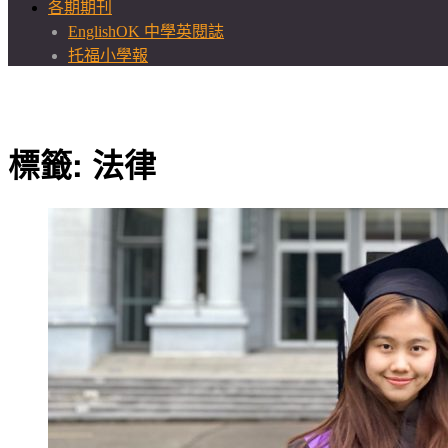
各期期刊
EnglishOK 中學英閱誌
托福小學報
標籤:
法律