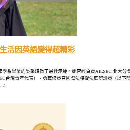
學生活因英語變得超精彩
學系畢業的吳采瑄做了最佳示範。她曾經負責AIESEC 北大分
年代表（以下簡稱APEC台灣青年代表）、勇奪傑賽普國際法模擬法庭辯論賽
.)