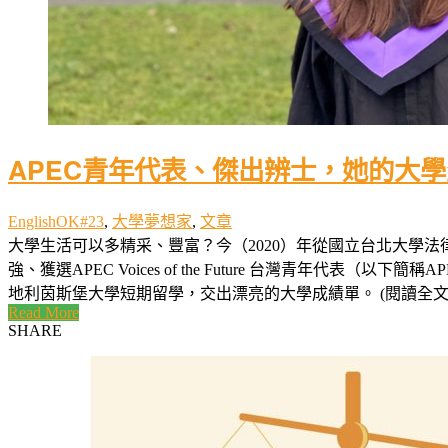
APEC青年代表、傑出辨士，她的大
EnglishOK#23
,
大學夢想家
,
文章
大學生活可以多精采、豐富？今（2020）年從國立台北大學法律
強、獲選APEC Voices of the Future 台灣青
地利茵斯堡大學短期留學，交出漂亮的大學成績單。 (閱讀全文..
Read More
SHARE