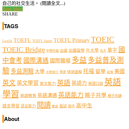
自己的社交生活。 (閱讀全文...)
Read More
SHARE
TAGS
TOEIC
TOEFL
TOEFL Primary
Lexile
TOEFL Junior
TOEIC Bridge
國
單字
出國留學
升大學
出國
中學托福
台大
多益
多益普及測
中會考
國際溝通
國際職場
驗
多益測驗
托福
留學
美國
大學
情境圖解
學測
大學排行
疫情
英語
英文
英語
英文學習
英語力
英文能力
英語口說
學習
英語能力
親子共學
英語溝通
英語教育
親子共讀
閱讀
高中生
語言學習
語言能力
面試
高中
雙語
About