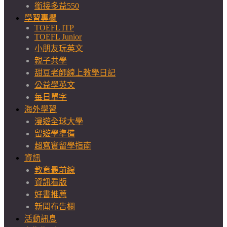
銜接多益550
學習專欄
TOEFL ITP
TOEFL Junior
小朋友玩英文
親子共學
甜豆老師線上教學日記
公益學英文
每日單字
海外學習
漫遊全球大學
留遊學準備
超寫實留學指南
資訊
教育最前線
資訊看版
好書推薦
新聞布告欄
活動訊息