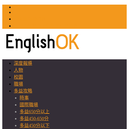
TOEIC
TOEFL
英文教師聯誼會
GEAT 台灣全球化教育推廣協會
深度報導
人物
校園
職場
多益攻略
時事
國際職場
多益650分以上
多益450-650分
多益450分以下