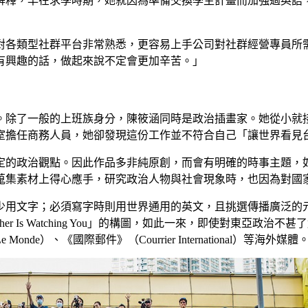
解釋，早在求學時期，她就因為準備交換學生計畫而加強過英語
對各類型社群平台非常熟悉，更容易上手公司對社群經營專員所
有興趣的話，做起來說不定會更加辛苦。」
。除了一般的上班族身分，陳筱涵同時是政治插畫家。她從小就
室擔任商務人員，她卻發現這份工作並不符合自己「讓世界看見
定的政治觀點。因此作品多非純原創，而會有明確的時事主題，
蒐集素材上得心應手，研究政治人物與社會現象時，也因為對國
用文字；必須寫字時則用世界通用的英文，且挑選傳播廣泛的元素
ther Is Watching You」的構圖，如此一來，即使對東
、《國際郵件》（Courrier International）等海外媒體