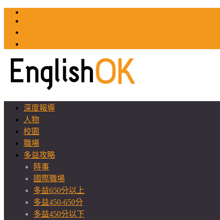
TOEIC
TOEFL
英文教師聯誼會
GEAT 台灣全球化教育推廣協會
深度報導
人物
校園
職場
多益攻略
時事
國際職場
多益650分以上
多益450-650分
多益450分以下