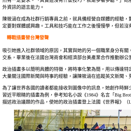
然有一定要求。「其實這沒有什麼技巧，就是多看多聽。」她
外資訊的語言能力。
陳筱涵在成為社群行銷專員之前，就具備經營自媒體的經驗，
定要對媒體感興趣。工具和技巧能在工作之後慢慢學，但若沒
轉戰插畫替台灣發聲
吸引她進入社群領域的原因，其實與她的另一個職業身分有關
交系，畢業後在法國台灣商會和經濟部台美產業合作推動辦公
政治插畫多以簡明具體的特徵，將時事化繁為簡，用以傳達特
大量關注國際新聞與時事的經驗，讓陳筱涵在追蹤英文新聞、
為了讓世界各國的讀者都能接收到圖像中的訊息，她創作時鮮少
習近平眼睛的插畫為例，參考知名小說《1984》名言「Big Bro
描述政治議題的作品，使她的政治插畫登上法國《世界報》（Le Monde）