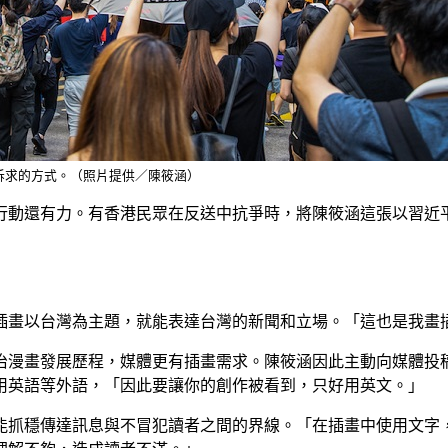
訴求的方式。（照片提供／陳筱涵）
行動還有力。有香港民眾在反送中抗爭時，將陳筱涵這張以習近
插畫以台灣為主題，就能表達台灣的新聞和立場。「這也是我畫
展歷程，媒體更有插畫需求。陳筱涵因此主動向媒體投稿，並參加Car
用英語等外語，「因此要讓你的創作被看到，只好用英文。」
能抓穩傳達訊息與不冒犯讀者之間的界線。「在插畫中使用文字