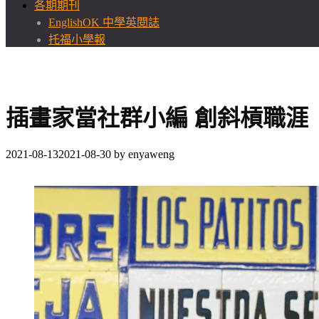
各期期刊
EnglishOK 中學英閱誌
托福小學報
插畫家當社群小編 創斜槓職涯
2021-08-13
2021-08-30
by
enyaweng