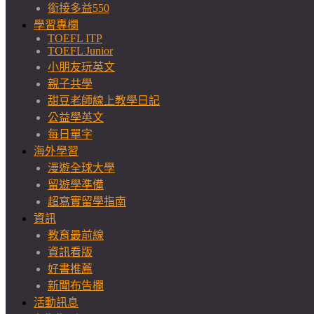
銜接多益550
學習專欄
TOEFL ITP
TOEFL Junior
小朋友玩英文
親子共學
甜豆老師線上教學日記
公益學英文
每日單字
海外學習
漫遊全球大學
留遊學準備
超寫實留學指南
資訊
教育最前線
資訊看版
好書推薦
新聞布告欄
活動訊息