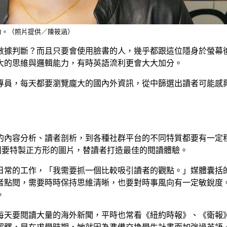
力。（照片提供／陳筱涵）
數據判斷？而且只要會使用臉書的人，幾乎都跟這位隱身於螢幕
大的思維與邏輯能力，有時英語流利更會大大加分。
，每天都要瀏覽龐大的國內外資訊，從中篩選出讀者可能感興趣的
的內容分析、讀者剖析，到各種社群平台的不同特質都要有一定
，宣傳前則要特製正方形的圖片，替讀者打造最佳的閱讀體驗。
日常的工作，「我需要抓一個比較吸引讀者的觀點。」媒體囊括
者點閱，需要時時保持思維清晰，也要對時事風向有一定敏銳度
。
每天要閱讀大量的海外新聞，平時也常看《紐約時報》、《衛報