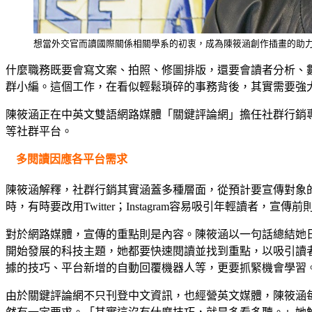
想當外交官而讀國際關係相關學系的初衷，成為陳筱涵創作插畫的助
什麼職務既要會寫文案、拍照、修圖排版，還要會讀者分析、
群小編。這個工作，在看似輕鬆瑣碎的事務背後，其實需要強
陳筱涵正在中英文雙語網路媒體「關鍵評論網」擔任社群行銷專員
等社群平台。
多閱讀因應各平台需求
陳筱涵解釋，社群行銷其實涵蓋多種層面，從預計要宣傳對象
時，有時要改用Twitter；Instagram容易吸引年輕讀者
對於網路媒體，宣傳的重點則是內容。陳筱涵以一句話總結她
開始發展的科技主題，她都要快速閱讀並找到重點，以吸引讀
據的技巧、平台新增的自動回覆機器人等，更要抓緊機會學習
由於關鍵評論網不只刊登中文資訊，也經營英文媒體，陳筱涵