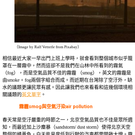
（Image by Ralf Vetterle from Pixabay）
相信最近大家一早出門上班上學時，就會看到整個城市似乎籠
罩在一層霧中，然而這卻不是我們在山林中所看到的霧氣
（fog），而是空氣品質不佳的霧霾 （smog），英文的霧霾是
由smoke + fog兩個字組合而成。而近期在台灣除了空汙外，缺
水的議題更讓民眾有感。因此讓我們也來看看和這幾個環境相
關議題的
英文單字
。
霧霾smog與空氣汙染air pollution
春天常是空汙嚴重的時節之一，北京空氣品質也不佳是眾所週
知，而最近加上沙塵暴（sandstorm/ dust storm）使得北京天空
整個如橘黃色，白天能見度低到行駛的汽車都需開啟大燈。霧