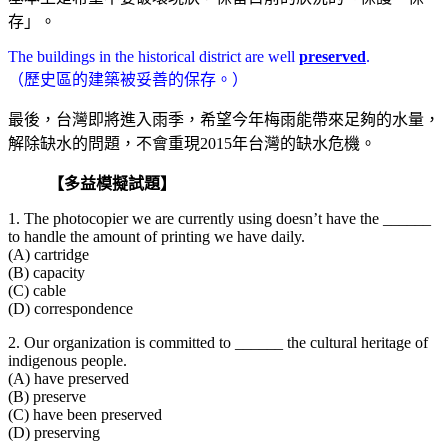
存」。
The buildings in the historical district are well
preserved
.
（歷史區的建築被妥善的保存。）
最後，台灣即將進入雨季，希望今年梅雨能帶來足夠的水量，
解除缺水的問題，不會重現2015年台灣的缺水危機。
【多益模擬試題】
1. The photocopier we are currently using doesn’t have the ______
to handle the amount of printing we have daily.
(A) cartridge
(B) capacity
(C) cable
(D) correspondence
2. Our organization is committed to ______ the cultural heritage of
indigenous people.
(A) have preserved
(B) preserve
(C) have been preserved
(D) preserving