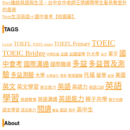
Prev
連結英語與生活，台中女中老師王琇嫻帶學生看見教室外
的風景
Next
生活英語＋國中會考【校園篇】
TAGS
TOEIC
TOEFL
TOEFL Primary
Lexile
TOEFL Junior
TOEIC Bridge
國
單字
出國留學
升大學
出國
中學托福
台大
多益
多益普及測
中會考
國際溝通
國際職場
驗
多益測驗
托福
留學
美國
大學
情境圖解
學測
大學排行
疫情
英語
英文
英語
英文學習
英語力
英文能力
英語口說
學習
英語能力
親子共學
英語溝通
英語教育
親子共讀
閱讀
高中生
語言學習
語言能力
面試
高中
雙語
About