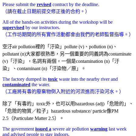
Please submit the
revised
contract by the deadline.
（請在截止日期前提交修正後的合約。）
All of the hands-on activities during the workshop will be
supervised
by our instructors.
（工作坊期間的所有實作活動都會由我們的老師監督指導。）
空汙air pollution裡的「汙染」pollute (v)、pollution (n)、
pollutant (n)大家都很熟悉，另一個重要的同義詞為contaminate
(v)「汙染」，名詞有兩個，一個是contamination (n)「汙
染」、contaminant (n)「汙染物／原」。
The factory dumped its
toxic
waste into the nearby river and
contaminated
the water.
（工廠將有毒的廢棄物倒入附近的河流進而汙染河水。）
除了「有毒的」toxic外，也可以用hazardous (adj)「危險的」、
「危險的物質／粒子」hazardous substance/ particle像PM
2.5（Particulate Matter 2.5）。
The government
issued a
severe air pollution
warning
last week
and advised people to stay indoors.