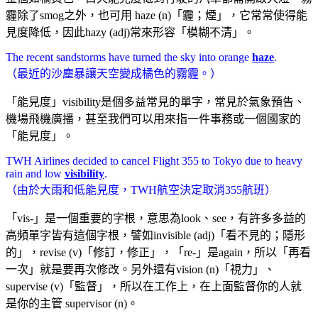
霾除了smog之外，也可用 haze (n)「霾；煙」，它常常使得能
見度降低，因此hazy (adj)常來形容「模糊不清」。
The recent sandstorms have turned the sky into orange
haze
.
（最近的沙塵暴讓天空變成橘色的霧霾。）
「能見度」visibility是個多益常見的單字，常見於氣象預告、
機場飛機廣播，甚至我們可以用來指一件事務或一個國家的
「能見度」。
TWH Airlines decided to cancel Flight 355 to Tokyo due to heavy
rain and low
visibility
.
（由於大雨和低能見度，TWH航空決定取消355航班）
「vis-」是一個重要的字根，意思為look、see，有許多多益的
高頻單字皆有這個字根，譬如invisible (adj)「看不見的；隱形
的」，revise (v)「修訂，修正」，「re-」是again，所以「再看
一次」就是要再次修改。另外還有vision (n)「視力」、
supervise (v)「監督」，所以在工作上，在上面監督你的人就
是你的主管 supervisor (n)。