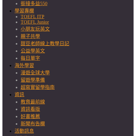
銜接多益550
學習專欄
TOEFL ITP
TOEFL Junior
小朋友玩英文
親子共學
甜豆老師線上教學日記
公益學英文
每日單字
海外學習
漫遊全球大學
留遊學準備
超寫實留學指南
資訊
教育最前線
資訊看版
好書推薦
新聞布告欄
活動訊息