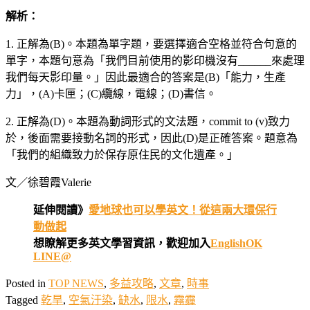
解析：
1. 正解為(B)。本題為單字題，要選擇適合空格並符合句意的
單字，本題句意為「我們目前使用的影印機沒有______來處理
我們每天影印量。」因此最適合的答案是(B)「能力，生產
力」，(A)卡匣；(C)纜線，電線；(D)書信。
2. 正解為(D)。本題為動詞形式的文法題，commit to (v)致力
於，後面需要接動名詞的形式，因此(D)是正確答案。題意為
「我們的組織致力於保存原住民的文化遺產。」
文／徐碧霞Valerie
延伸閱讀》
愛地球也可以學英文！從這兩大環保行
動做起
想瞭解更多英文學習資訊，歡迎加入
EnglishOK
LINE@
Posted in
TOP NEWS
,
多益攻略
,
文章
,
時事
Tagged
乾旱
,
空氣汙染
,
缺水
,
限水
,
霧霾