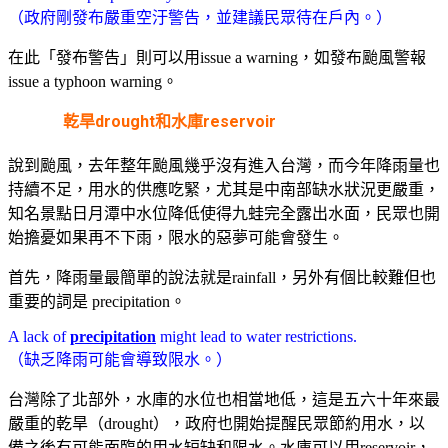
（政府剛發布嚴重空汙警告，並建議民眾待在戶內。）
在此「發布警告」則可以用issue a warning，如發布颱風警報
issue a typhoon warning。
乾旱drought和水庫reservoir
說到颱風，去年整年颱風幾乎沒有進入台灣，而今年降雨量也
持續不足，用水的供應吃緊，尤其是中南部缺水狀況更嚴重，
知名景點日月潭中水位降低使得九蛙完全露出水面，民眾也開
始擔憂如果再不下雨，限水的惡夢可能會發生。
首先，降雨量最簡單的說法就是rainfall，另外有個比較難但也
重要的詞是 precipitation。
A lack of
precipitation
might lead to water restrictions.
（缺乏降雨可能會導致限水。）
台灣除了北部外，水庫的水位也相當地低，這是五六十年來最
嚴重的乾旱（drought），政府也開始提醒民眾節約用水，以
備之後有可能面臨的用水短缺和限水。水庫可以用reservoir，