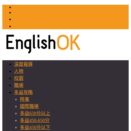
TOEIC
TOEFL
英文教師聯誼會
GEAT 台灣全球化教育推廣協會
深度報導
人物
校園
職場
多益攻略
時事
國際職場
多益650分以上
多益450-650分
多益450分以下