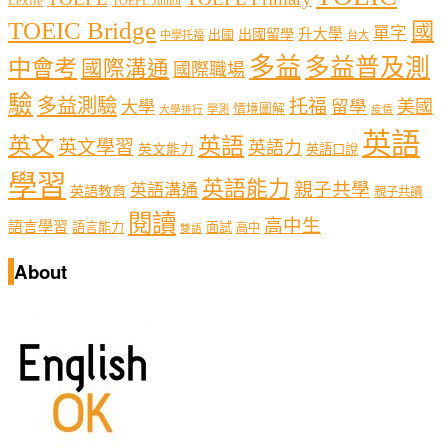
Lexile
TOEFL Junior
TOEIC Bridge
國
單字
出國留學
升大學
出國
中學托福
台大
多益
多益普及測
中會考
國際溝通
國際職場
驗
多益測驗
托福
留學
美國
大學
情境圖解
學測
大學排行
疫情
英語
英文
英語
英文學習
英語力
英文能力
英語口說
學習
英語能力
親子共學
英語溝通
英語教育
親子共讀
閱讀
高中生
語言學習
語言能力
面試
高中
雙語
About