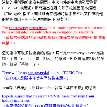
這樣的規則聽起來沒有問題，本次事件的主角也確實剛從
COVID-19中康復，那問題出在哪？除了根據墨爾本媒體
《The Age》指出，喬科維奇在機場時似乎拿不出文件證明他
的豁免原因。另一個理由則是下面這句：
The
controversy
stems from
the Australian government’s insistence
that a recent infection only offers an exemption for
residents
.
（這樣的爭端源於澳洲政府堅持近期僅為受感染的居民提供豁
免權。）
這句話中有很多個重要的詞語，其一是controversy。verse是語
詞，字首「contro-」是「相反」的意思，所以會造成相反的語
詞，就是「爭議」了。
There will be no
controversial
topics in TOEIC Tests.
（在TOEIC測驗中不會有爭議性主題。）
stem是「枝枒」，所以stem from就是「延伸出來」的意思。
Experts suspect that the recent COVID cases may
stem from
holiday gatherings.
（專家懷疑近期的COVID案例可能源於假期聚會。）