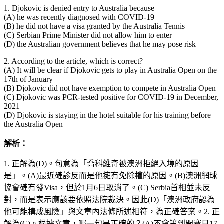
1. Djokovic is denied entry to Australia because
(A) he was recently diagnosed with COVID-19
(B) he did not have a visa granted by the Australia Tennis
(C) Serbian Prime Minister did not allow him to enter
(D) the Australian government believes that he may pose risk
2. According to the article, which is correct?
(A) It will be clear if Djokovic gets to play in Australia Open on the
17th of January
(B) Djokovic did not have exemption to compete in Australia Open
(C) Djokovic was PCR-tested positive for COVID-19 in December,
2021
(D) Djokovic is staying in the hotel suitable for his training before
the Australia Open
解析：
1. 正解為(D)。句意為「喬科維奇被澳洲拒絕入境的原因
是」。(A)最近確診反而是他擁有免除權的原因。(B)澳洲網球
協會確有發Visa，但於1月6日取消了。(C) Serbia首相並未反
對，而是表示應該要依照法院裁決。因此(D)「澳洲政府認為
他可能構成風險」與文章內法條所述相符，為正確答案。2. 正
解為(C)。根據文章，哪一句是正確的？(A)不會等到開賽日17