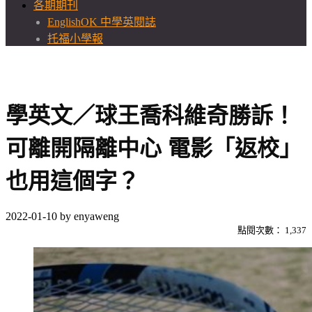
各期期刊
EnglishOK 中學英閱誌
托福小學報
學英文／球王喬科維奇勝訴！
可離開隔離中心 電影「返校」
也用這個字？
2022-01-10
by
enyaweng
點閱次數：
1,337