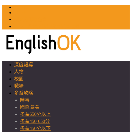
TOEIC
TOEFL
英文教師聯誼會
GEAT 台灣全球化教育推廣協會
深度報導
人物
校園
職場
多益攻略
時事
國際職場
多益650分以上
多益450-650分
多益450分以下