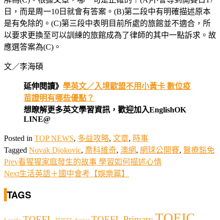
日，而是周一10日就會有答案。(B)第二段中有明確描述原本
是有免除的。(C)第三段中表明目前所處的旅館並不適合，所
以要求更換至可以訓練的旅館成為了律師的其中一點訴求。故
應選答案為(C)。
文／李海碩
延伸閱讀》
學英文／入境歐盟不用小黃卡 數位疫
苗證明有哪些優點？
想瞭解更多英文學習資訊，歡迎加入EnglishOK
LINE@
Posted in
TOP NEWS
,
多益攻略
,
文章
,
時事
Tagged
Novak Djokovic
,
喬科維奇
,
澳網
,
網球公開賽
,
醫療豁免
Prev
看猩猩家庭發生的故事 學習如何描述心情
Next
生活英語＋國中會考【娛樂篇】
TAGS
TOEIC
TOEFL
TOEFL Primary