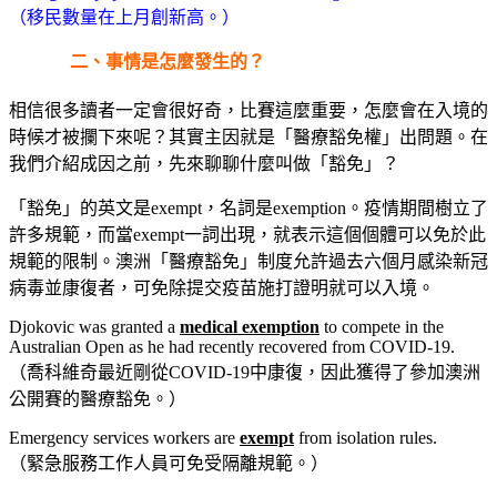
（移民數量在上月創新高。）
二、事情是怎麼發生的？
相信很多讀者一定會很好奇，比賽這麼重要，怎麼會在入境的
時候才被攔下來呢？其實主因就是「醫療豁免權」出問題。在
我們介紹成因之前，先來聊聊什麼叫做「豁免」？
「豁免」的英文是exempt，名詞是exemption。疫情期間樹立了
許多規範，而當exempt一詞出現，就表示這個個體可以免於此
規範的限制。澳洲「醫療豁免」制度允許過去六個月感染新冠
病毒並康復者，可免除提交疫苗施打證明就可以入境。
Djokovic was granted a
medical exemption
to compete in the
Australian Open as he had recently recovered from COVID-19.
（喬科維奇最近剛從COVID-19中康復，因此獲得了參加澳洲
公開賽的醫療豁免。）
Emergency services workers are
exempt
from isolation rules.
（緊急服務工作人員可免受隔離規範。）