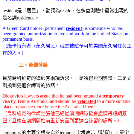
resident是「居民」，動詞為reside，在多益測驗中最常出現的
是名詞residence。
A Green Card holder (permanent
resident
) is someone who has
been granted authorization to live and work in the United States on a
permanent basis.
（綠卡持有者（永久居民）就是被賦予可於美國永久居住與工
作的人。）
三、後續發展
目前喬科維奇的律師有兩項訴求，一是獲得短期簽證，二是立
刻換到更適合練習的旅館。
Djokovic’s lawyers argue that he had been granted a
temporary
visa by Tennis Australia, and should be
relocated
to a more suitable
place to practice more before the Australia Open.
（喬科維奇的律師主張他已經從澳洲網球協會處獲得短期簽
證，且應在澳網開始前重新安置到更適合練習的處所。）
temporary的主要字根來自於tempo，字根表示「時間」，單字