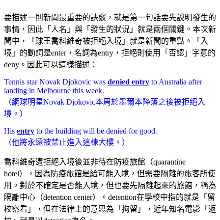
要描述一則新聞最重要的訣竅，就是第一句話要先說明發生的
事情，因此「人名」與「發生的狀況」就是兩個關鍵。本次新
聞中，「球王喬科維奇被拒絕入境」就是新聞的重點。「入
境」的動詞是enter，名詞為entry，拒絕則使用「否認」字意的
deny。因此可以這樣描述：
Tennis star Novak Djokovic was
denied entry
to Australia after
landing in Melbourne this week.
（網球明星Novak Djokovic本周於墨爾本降落之後被拒絕入
境。）
His
entry
to the building will be denied for good.
（他將永遠被禁止進入這棟大樓。）
喬科維奇遭拒絕入境後並非待在防疫旅館（quarantine
hotel），因為防疫旅館是給可能入境，但需要隔離的旅客所使
用。對於不確定是否能入境，但也要先隔離起來的旅館，稱為
隔離中心（detention center）。detention在學校中指的就是「留
校察看」，但在法律上的意思為「拘留」，近年知名電影「返