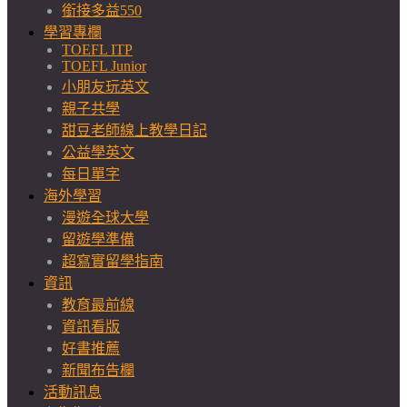
銜接多益550
學習專欄
TOEFL ITP
TOEFL Junior
小朋友玩英文
親子共學
甜豆老師線上教學日記
公益學英文
每日單字
海外學習
漫遊全球大學
留遊學準備
超寫實留學指南
資訊
教育最前線
資訊看版
好書推薦
新聞布告欄
活動訊息