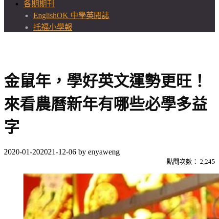
各期期刊
EnglishOK 中學英閱誌
托福小學報
金鼠年，學好英文運勢更旺！
來看農曆新年有哪些必學多益
字
2020-01-20
2021-12-06
by
enyaweng
點閱次數：
2,245