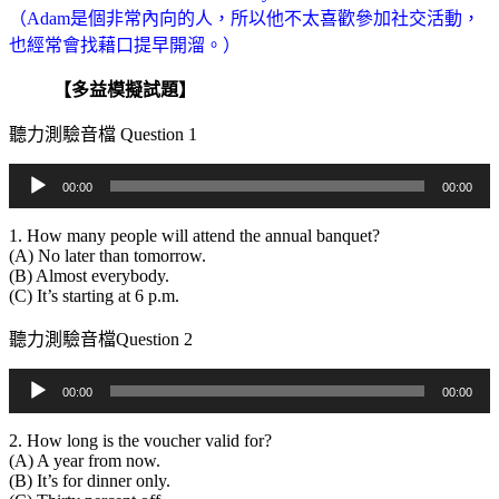
（Adam是個非常內向的人，所以他不太喜歡參加社交活動，
也經常會找藉口提早開溜。）
【多益模擬試題】
聽力測驗音檔 Question 1
音
00:00
00:00
訊
播
1. How many people will attend the annual banquet?
(A) No later than tomorrow.
放
(B) Almost everybody.
器
(C) It’s starting at 6 p.m.
聽力測驗音檔Question 2
音
00:00
00:00
訊
播
2. How long is the voucher valid for?
(A) A year from now.
放
(B) It’s for dinner only.
器