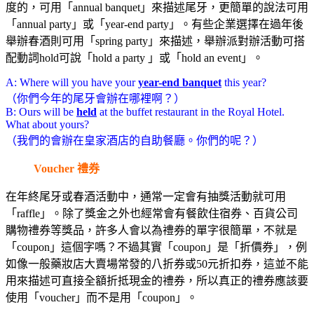
度的，可用「annual banquet」來描述尾牙，更簡單的說法可用
「annual party」或「year-end party」。有些企業選擇在過年後
舉辦春酒則可用「spring party」來描述，舉辦派對辦活動可搭
配動詞hold可說「hold a party 」或「hold an event」。
A: Where will you have your
year-end banquet
this year?
（你們今年的尾牙會辦在哪裡啊？）
B: Ours will be
held
at the buffet restaurant in the Royal Hotel.
What about yours?
（我們的會辦在皇家酒店的自助餐廳。你們的呢？）
Voucher 禮券
在年終尾牙或春酒活動中，通常一定會有抽獎活動就可用
「raffle」。除了獎金之外也經常會有餐飲住宿券、百貨公司
購物禮券等獎品，許多人會以為禮券的單字很簡單，不就是
「coupon」這個字嗎？不過其實「coupon」是「折價券」，例
如像一般藥妝店大賣場常發的八折券或50元折扣券，這並不能
用來描述可直接全額折抵現金的禮券，所以真正的禮券應該要
使用「voucher」而不是用「coupon」。