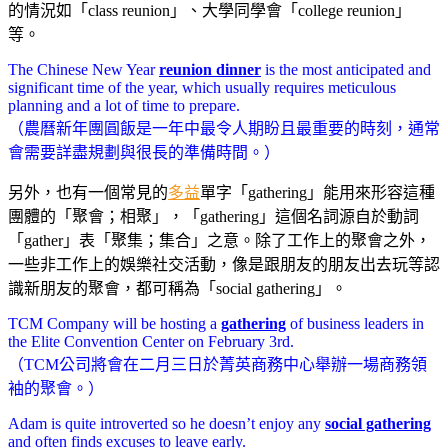
的情況如「class reunion」、大學同學會「college reunion」
等。
The Chinese New Year
reunion dinner
is the most anticipated and
significant time of the year, which usually requires meticulous
planning and a lot of time to prepare.
（農曆新年團圓飯是一年中最令人期盼且最重要的時刻，通常
會需要詳盡規劃與很長的準備時間。）
另外，也有一個常見的
多益
單字「gathering」能用來形容這種
團體的「聚會；相聚」，「gathering」這個名詞源自於動詞
「gather」表「聚集；集合」之意。除了工作上的聚會之外，
一些非工作上的娛樂社交活動，像是跟朋友的朋友出去玩等認
識新朋友的聚會，都可稱為「social gathering」。
TCM Company will be hosting a
gathering
of business leaders in
the Elite Convention Center on February 3rd.
（TCM公司將會在二月三日於菁英商務中心舉辦一場商務領
袖的聚會。）
Adam is quite introverted so he doesn’t enjoy any
social gathering
and often finds excuses to leave early.