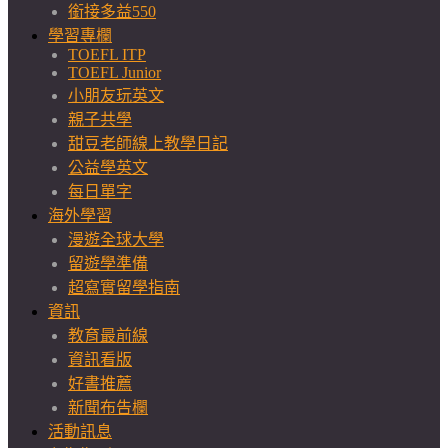
銜接多益550
學習專欄
TOEFL ITP
TOEFL Junior
小朋友玩英文
親子共學
甜豆老師線上教學日記
公益學英文
每日單字
海外學習
漫遊全球大學
留遊學準備
超寫實留學指南
資訊
教育最前線
資訊看版
好書推薦
新聞布告欄
活動訊息