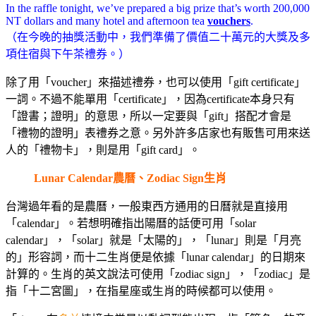
In the raffle tonight, we’ve prepared a big prize that’s worth 200,000
NT dollars and many hotel and afternoon tea
vouchers
.
（在今晚的抽獎活動中，我們準備了價值二十萬元的大獎及多
項住宿與下午茶禮券。）
除了用「voucher」來描述禮券，也可以使用「gift certificate」
一詞。不過不能單用「certificate」，因為certificate本身只有
「證書；證明」的意思，所以一定要與「gift」搭配才會是
「禮物的證明」表禮券之意。另外許多店家也有販售可用來送
人的「禮物卡」，則是用「gift card」。
Lunar Calendar農曆、Zodiac Sign生肖
台灣過年看的是農曆，一般東西方通用的日曆就是直接用
「calendar」。若想明確指出陽曆的話便可用「solar
calendar」，「solar」就是「太陽的」，「lunar」則是「月亮
的」形容詞，而十二生肖便是依據「lunar calendar」的日期來
計算的。生肖的英文說法可使用「zodiac sign」，「zodiac」是
指「十二宮圖」，在指星座或生肖的時候都可以使用。