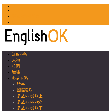
TOEIC
TOEFL
英文教師聯誼會
GEAT 台灣全球化教育推廣協會
深度報導
人物
校園
職場
多益攻略
時事
國際職場
多益650分以上
多益450-650分
多益450分以下