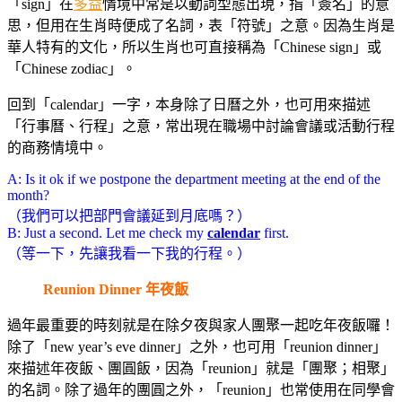
「sign」在
多益
情境中常是以動詞型態出現，指「簽名」的意
思，但用在生肖時便成了名詞，表「符號」之意。因為生肖是
華人特有的文化，所以生肖也可直接稱為「Chinese sign」或
「Chinese zodiac」。
回到「calendar」一字，本身除了日曆之外，也可用來描述
「行事曆、行程」之意，常出現在職場中討論會議或活動行程
的商務情境中。
A: Is it ok if we postpone the department meeting at the end of the
month?
（我們可以把部門會議延到月底嗎？）
B: Just a second. Let me check my
calendar
first.
（等一下，先讓我看一下我的行程。）
Reunion Dinner 年夜飯
過年最重要的時刻就是在除夕夜與家人團聚一起吃年夜飯囉！
除了「new year’s eve dinner」之外，也可用「reunion dinner」
來描述年夜飯、團圓飯，因為「reunion」就是「團聚；相聚」
的名詞。除了過年的團圓之外，「reunion」也常使用在同學會