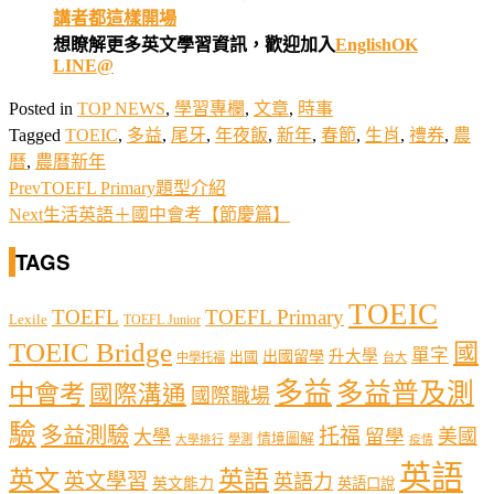
講者都這樣開場
想瞭解更多英文學習資訊，歡迎加入
EnglishOK
LINE@
Posted in
TOP NEWS
,
學習專欄
,
文章
,
時事
Tagged
TOEIC
,
多益
,
尾牙
,
年夜飯
,
新年
,
春節
,
生肖
,
禮券
,
農
曆
,
農曆新年
Prev
TOEFL Primary題型介紹
Next
生活英語＋國中會考【節慶篇】
TAGS
TOEIC
TOEFL
TOEFL Primary
Lexile
TOEFL Junior
TOEIC Bridge
國
單字
出國留學
升大學
出國
中學托福
台大
多益
多益普及測
中會考
國際溝通
國際職場
驗
多益測驗
托福
留學
美國
大學
情境圖解
學測
大學排行
疫情
英語
英文
英語
英文學習
英語力
英文能力
英語口說