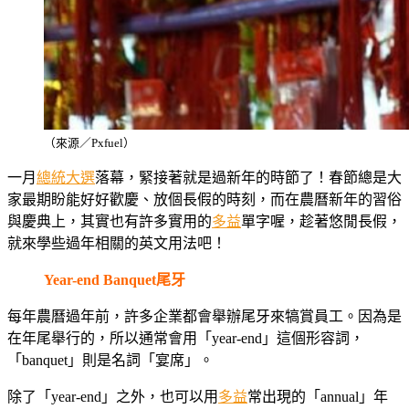
（來源／Pxfuel）
一月
總統大選
落幕，緊接著就是過新年的時節了！春節總是大
家最期盼能好好歡慶、放個長假的時刻，而在農曆新年的習俗
與慶典上，其實也有許多實用的
多益
單字喔，趁著悠閒長假，
就來學些過年相關的英文用法吧！
Year-end Banquet尾牙
每年農曆過年前，許多企業都會舉辦尾牙來犒賞員工。因為是
在年尾舉行的，所以通常會用「year-end」這個形容詞，
「banquet」則是名詞「宴席」。
除了「year-end」之外，也可以用
多益
常出現的「annual」年