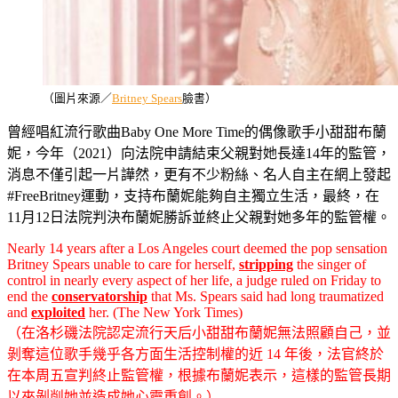
（圖片來源／
Britney Spears
臉書）
曾經唱紅流行歌曲Baby One More Time的偶像歌手小甜甜布蘭
妮，今年（2021）向法院申請結束父親對她長達14年的監管，
消息不僅引起一片譁然，更有不少粉絲、名人自主在網上發起
#FreeBritney運動，支持布蘭妮能夠自主獨立生活，最終，在
11月12日法院判決布蘭妮勝訴並終止父親對她多年的監管權。
Nearly 14 years after a Los Angeles court deemed the pop sensation
Britney Spears unable to care for herself,
stripping
the singer of
control in nearly every aspect of her life, a judge ruled on Friday to
end the
conservatorship
that Ms. Spears said had long traumatized
and
exploited
her. (The New York Times)
（在洛杉磯法院認定流行天后小甜甜布蘭妮無法照顧自己，並
剝奪這位歌手幾乎各方面生活控制權的近 14 年後，法官終於
在本周五宣判終止監管權，根據布蘭妮表示，這樣的監管長期
以來剝削她並造成她心靈重創。）