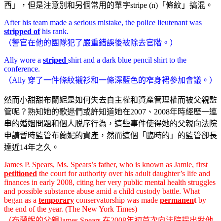
西」，但是注意別和另個常用的單字stripe (n)「條紋」搞混。
After his team made a serious mistake, the police lieutenant was
stripped of
his rank.
（警官在他的團隊犯了嚴重錯誤後被除去官階。）
Ally wore a
striped
shirt and a dark blue pencil shirt to the
conference.
（Ally 穿了一件條紋襯衫和一條深藍色的窄身裙參加會議。）
然而小甜甜布蘭妮是如何失去自主權和資產管理權而被父親監
管呢？熟知她的歌迷們或許知道她在2007、2008年時經歷一連
串的婚姻問題和個人脱序行為，這些事件使得她的父親向法院
申請暫時監管布蘭妮的資產，然而這個「臨時的」的監管卻長
達近14年之久。
James P. Spears, Ms. Spears’s father, who is known as Jamie, first
petitioned
the court for authority over his adult daughter’s life and
finances in early 2008, citing her very public mental health struggles
and possible substance abuse amid a child custody battle. What
began as a
temporary
conservatorship was made
permanen
t
by
the end of the year. (The New York Times)
（布蘭妮的父親James Spears 在2008年初首次向法院提出對他