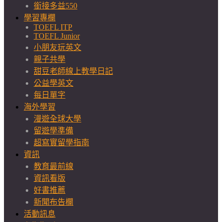
銜接多益550
學習專欄
TOEFL ITP
TOEFL Junior
小朋友玩英文
親子共學
甜豆老師線上教學日記
公益學英文
每日單字
海外學習
漫遊全球大學
留遊學準備
超寫實留學指南
資訊
教育最前線
資訊看版
好書推薦
新聞布告欄
活動訊息