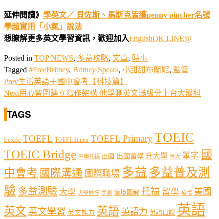
延伸閱讀》
學英文
／
貝佐斯、馬斯克皆獲
penny pincher
名號
學超實用「小氣」說法
想瞭解更多英文學習資訊
，
歡迎加入
EnglishOK LINE@
Posted in
TOP NEWS
,
多益攻略
,
文章
,
時事
Tagged
#FreeBritney
,
Britney Spears
,
小甜甜布蘭妮
,
監管
Prev
生活英語＋國中會考【科技篇】
Next
用心智圖建立寫作架構 他學測英文滿級分上台大醫科
TAGS
TOEIC
TOEFL
TOEFL Primary
Lexile
TOEFL Junior
TOEIC Bridge
國
單字
出國留學
升大學
出國
中學托福
台大
多益
多益普及測
中會考
國際溝通
國際職場
驗
多益測驗
托福
留學
美國
大學
情境圖解
學測
大學排行
疫情
英語
英文
英語
英文學習
英語力
英文能力
英語口說