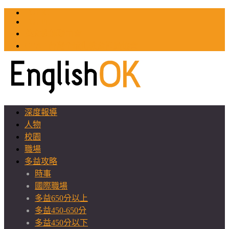
TOEIC
TOEFL
英文教師聯誼會
GEAT 台灣全球化教育推廣協會
深度報導
人物
校園
職場
多益攻略
時事
國際職場
多益650分以上
多益450-650分
多益450分以下