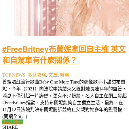
#FreeBritney布蘭妮拿回自主權 英文
和自駕車有什麼關係？
TOP NEWS
,
多益攻略
,
文章
,
時事
曾經唱紅流行歌曲Baby One More Time的偶像歌手小甜甜布蘭
妮，今年（2021）向法院申請結束父親對她長達14年的監管，
消息不僅引起一片譁然，更有不少粉絲、名人自主在網上發起
#FreeBritney運動，支持布蘭妮能夠自主獨立生活，最終，在
11月12日法院判決布蘭妮勝訴並終止父親對她多年的監管權。
(閱讀全文...)
Read More
SHARE