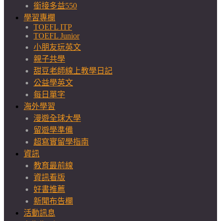
銜接多益550
學習專欄
TOEFL ITP
TOEFL Junior
小朋友玩英文
親子共學
甜豆老師線上教學日記
公益學英文
每日單字
海外學習
漫遊全球大學
留遊學準備
超寫實留學指南
資訊
教育最前線
資訊看版
好書推薦
新聞布告欄
活動訊息