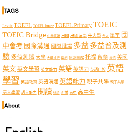
TAGS
TOEIC
TOEFL
TOEFL Primary
Lexile
TOEFL Junior
TOEIC Bridge
國
單字
出國留學
升大學
出國
中學托福
台大
多益
多益普及測
中會考
國際溝通
國際職場
驗
多益測驗
托福
留學
美國
大學
情境圖解
學測
大學排行
疫情
英語
英文
英語
英文學習
英語力
英文能力
英語口說
學習
英語能力
親子共學
英語溝通
英語教育
親子共讀
閱讀
高中生
語言學習
語言能力
面試
高中
雙語
About