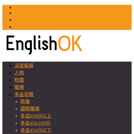
TOEIC
TOEFL
英文教師聯誼會
GEAT 台灣全球化教育推廣協會
深度報導
人物
校園
職場
多益攻略
時事
國際職場
多益650分以上
多益450-650分
多益450分以下