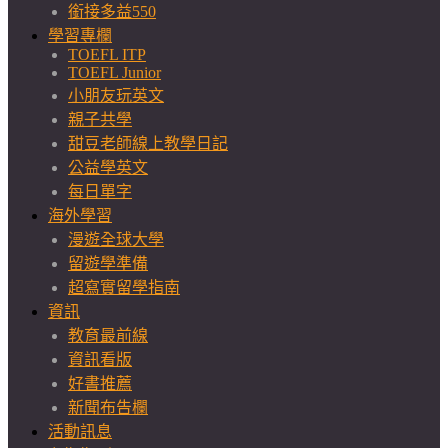
銜接多益550
學習專欄
TOEFL ITP
TOEFL Junior
小朋友玩英文
親子共學
甜豆老師線上教學日記
公益學英文
每日單字
海外學習
漫遊全球大學
留遊學準備
超寫實留學指南
資訊
教育最前線
資訊看版
好書推薦
新聞布告欄
活動訊息