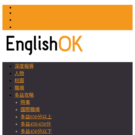
TOEIC
TOEFL
英文教師聯誼會
GEAT 台灣全球化教育推廣協會
深度報導
人物
校園
職場
多益攻略
時事
國際職場
多益650分以上
多益450-650分
多益450分以下