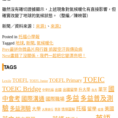
雖然沒有確切證據顯示，上述現象對氣候暖化有直接影響，但
確實改變了地球的氣候狀態。（整編／陳映蓉）
新聞／資料來源：
來源1
、
來源2
Posted in
托福小學報
Tagged
地球
,
新聞
,
氣候暖化
Prev
最迷你微晶片飛行器 追蹤空汙與傳染病
Next
畫錯了沒關係，我們一起把它變漂亮吧！
TAGS
TOEIC
TOEFL
TOEFL Primary
Lexile
TOEFL Junior
TOEIC Bridge
國
單字
出國留學
升大學
出國
中學托福
台大
多益
多益普及測
中會考
國際溝通
國際職場
驗
多益測驗
托福
留學
美國
大學
情境圖解
學測
大學排行
疫情