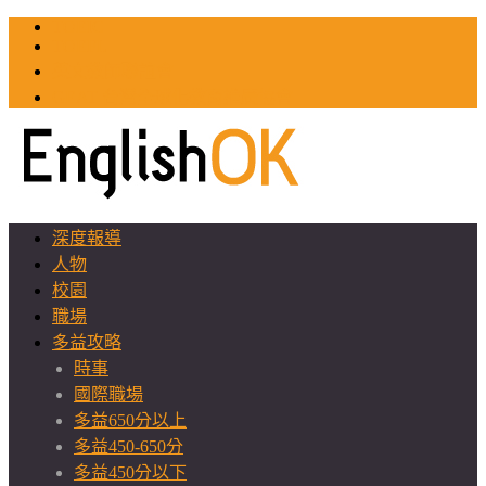
TOEIC
TOEFL
英文教師聯誼會
GEAT 台灣全球化教育推廣協會
深度報導
人物
校園
職場
多益攻略
時事
國際職場
多益650分以上
多益450-650分
多益450分以下