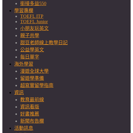
銜接多益550
學習專欄
TOEFL ITP
TOEFL Junior
小朋友玩英文
親子共學
甜豆老師線上教學日記
公益學英文
每日單字
海外學習
漫遊全球大學
留遊學準備
超寫實留學指南
資訊
教育最前線
資訊看版
好書推薦
新聞布告欄
活動訊息