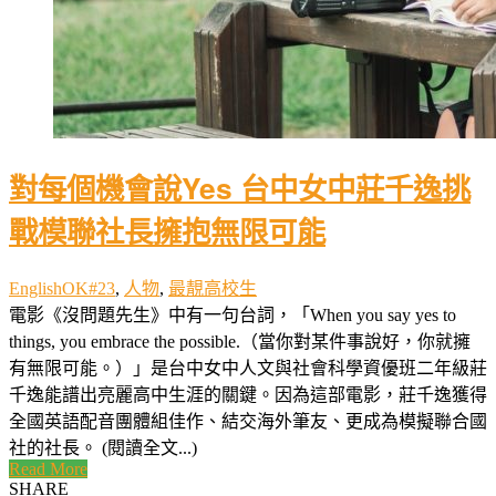
對每個機會說Yes 台中女中莊千逸挑
戰模聯社長擁抱無限可能
EnglishOK#23
,
人物
,
最靚高校生
電影《沒問題先生》中有一句台詞，「When you say yes to
things, you embrace the possible.（當你對某件事說好，你就擁
有無限可能。）」是台中女中人文與社會科學資優班二年級莊
千逸能譜出亮麗高中生涯的關鍵。因為這部電影，莊千逸獲得
全國英語配音團體組佳作、結交海外筆友、更成為模擬聯合國
社的社長。 (閱讀全文...)
Read More
SHARE