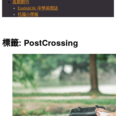
各期期刊
EnglishOK 中學英閱誌
托福小學報
標籤:
PostCrossing