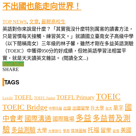
不出國也能走向世界！
TOP NEWS
,
文章
,
最靚高校生
英語對你來說是什麼？「其實我沒什麼特別厲害的讀書方法，
只是習慣每天接觸、練習英文。」就讀國立臺南女子高級中學
（以下簡稱南女）三年級的林子馨，雖然才剛在多益英語測驗
（TOEIC）中獲得950分的好成績，但她英語學習法相當平
實，就是天天讀英文雜誌。 (閱讀全文...)
Read More
SHARE
TAGS
TOEIC
TOEFL
TOEFL Primary
Lexile
TOEFL Junior
TOEIC Bridge
國
單字
出國留學
升大學
出國
中學托福
台大
多益
多益普及測
中會考
國際溝通
國際職場
驗
多益測驗
托福
留學
美國
大學
情境圖解
學測
大學排行
疫情