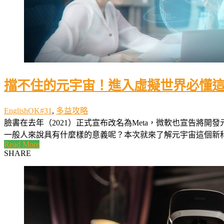
擋不住的元宇宙！進入虛擬世界必懂
EnglishOK#31
,
多益攻略
臉書在去年（2021）正式宣布改名為Meta，微軟也宣告將開發
一般人來說具有什麼樣的意義呢？本次就來了解元宇宙這個新科技
Read More
SHARE