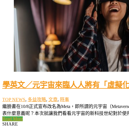
學英文／元宇宙來臨人人將有「虛擬化身
TOP NEWS
,
多益攻略
,
文章
,
時事
繼臉書在10/8正式宣布改名為Meta，即所謂的元宇宙（Me
表什麼意義呢？本次就讓我們看看元宇宙的新科技世紀對於使用者
Read More
SHARE