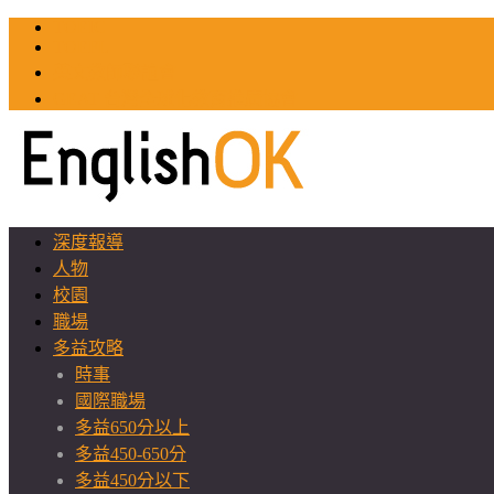
TOEIC
TOEFL
英文教師聯誼會
GEAT 台灣全球化教育推廣協會
深度報導
人物
校園
職場
多益攻略
時事
國際職場
多益650分以上
多益450-650分
多益450分以下