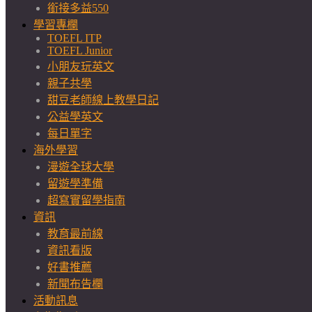
銜接多益550
學習專欄
TOEFL ITP
TOEFL Junior
小朋友玩英文
親子共學
甜豆老師線上教學日記
公益學英文
每日單字
海外學習
漫遊全球大學
留遊學準備
超寫實留學指南
資訊
教育最前線
資訊看版
好書推薦
新聞布告欄
活動訊息