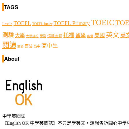
TAGS
TOEIC
TOE
TOEFL
TOEFL Primary
Lexile
TOEFL Junior
英文
測驗
托福
英
留學
美國
大學
情境圖解
學測
大學排行
疫情
閱讀
高中生
面試
高中
雙語
About
中學英閱誌
《English OK 中學英閱誌》不只是學英文，還想告訴關