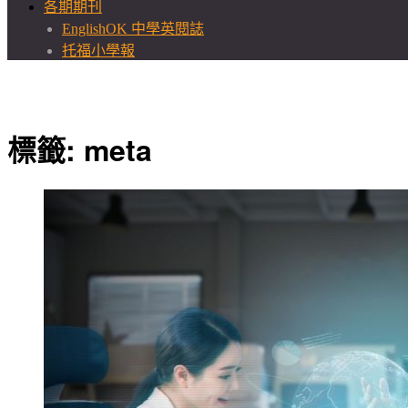
各期期刊
EnglishOK 中學英閱誌
托福小學報
標籤:
meta