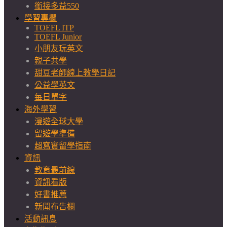
銜接多益550
學習專欄
TOEFL ITP
TOEFL Junior
小朋友玩英文
親子共學
甜豆老師線上教學日記
公益學英文
每日單字
海外學習
漫遊全球大學
留遊學準備
超寫實留學指南
資訊
教育最前線
資訊看版
好書推薦
新聞布告欄
活動訊息