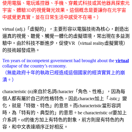
使用電腦、電玩遙控器、手機、穿戴式科技或其他器具探索元
宇宙、體驗3D的視覺聲光效果。這個概念是要讓你在元宇宙
中感覺更真實，並在日常生活中感受不在場。）
virtual (adj.)「虛擬的」，主要形容以電腦技術為核心，創造出
逼真的視覺、聽覺、觸覺一體化的虛擬環境，常出現在多益測
驗中。由於科技不斷進步，促使VR（virtual reality虛擬實境）
的技術越發成熟。
Ten years of incompetent government had brought about the
virtual
collapse of the country’s economy.
（無能政府十年的執政已經造成這個國家的經濟實質上的崩
潰。）
characteristic (n)來自於名詞character「角色、性格」，因為每
個人都有屬於自己的性格特色，因此character加上「-istic」變
化，就是「特徵、特色」的意思。而characteristic當形容詞
時，為「特有的、典型的」的意思。be characteristic of要加上
介系詞，of的後方加上有特色的對象，前方則是有特色的內
容，和中文表達順序正好相反。