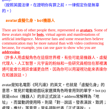
（按照英國法律，在證明你有罪之前，一律假定你是無辜
的。）
avatar虛擬化身、bot機器人
There are lots of other people there, represented as
avatars
. Some of
these avatars might be
bots
, virtual agents and manifestations of
artificial intelligence. Metaverse fans and some researchers believe
communication may be more natural than with video conferencing
because, for example, you can use gaze to show who you are
addressing
.
（許多人用虛擬角色在這個世界裡，有些可能是機器人、虛擬
代理人、人工智慧。元宇宙的粉絲和一些研究員相信在那裡溝
通可能會比視訊會議更自然，因為你可以用凝視功能來表達你
在和誰說話。）
avatar是知名電影《阿凡達》的英文，也就是「虛擬化身」的
意思，常見於電動遊戲玩家選擇角色時會用到的單字。bot (n)
就是robot（機器人）的非正式說法。address常解釋為「地
址」，而當動詞使用時，則是「對⋯說話，發表演說，致詞；
處理、應付」等意思，當名詞則代表「正式演說」。