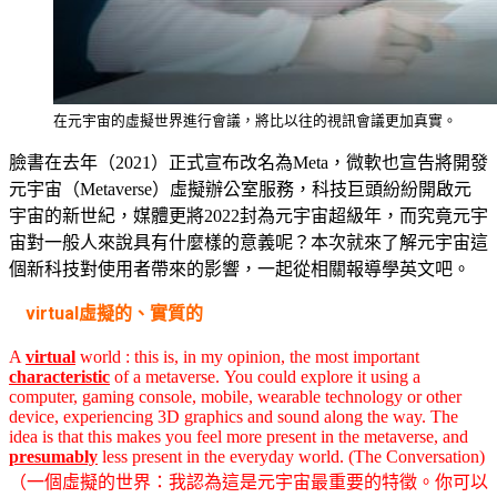
在元宇宙的虛擬世界進行會議，將比以往的視訊會議更加真實。
臉書在去年（2021）正式宣布改名為Meta，微軟也宣告將開發
元宇宙（Metaverse）虛擬辦公室服務，科技巨頭紛紛開啟元
宇宙的新世紀，媒體更將2022封為元宇宙超級年，而究竟元宇
宙對一般人來說具有什麼樣的意義呢？本次就來了解元宇宙這
個新科技對使用者帶來的影響，一起從相關報導學英文吧。
virtual虛擬的、實質的
A
virtual
world : this is, in my opinion, the most important
characteristic
of a metaverse.
You could explore it using a
computer, gaming console, mobile, wearable technology or other
device, experiencing 3D graphics and sound along the way. The
idea is that this makes you feel more present in the metaverse, and
presumably
less present in the everyday world. (The Conversation)
（一個虛擬的世界：我認為這是元宇宙最重要的特徵。你可以