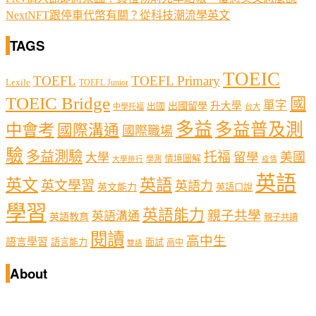
Next
NFT跟停車代幣有關？從科技潮流學英文
TAGS
TOEIC
TOEFL
TOEFL Primary
Lexile
TOEFL Junior
TOEIC Bridge
國
單字
出國留學
升大學
出國
中學托福
台大
多益
多益普及測
中會考
國際溝通
國際職場
驗
多益測驗
托福
留學
美國
大學
情境圖解
學測
大學排行
疫情
英語
英文
英語
英文學習
英語力
英文能力
英語口說
學習
英語能力
親子共學
英語溝通
英語教育
親子共讀
閱讀
高中生
語言學習
語言能力
面試
高中
雙語
About