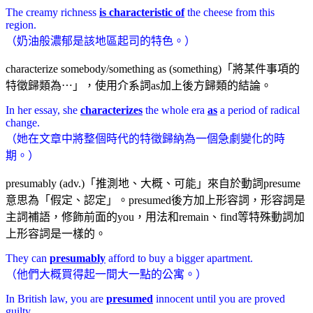
The creamy richness
is characteristic of
the cheese from this
region.
（奶油般濃郁是該地區起司的特色。）
characterize somebody/something as (something)「將某件事項的
特徵歸類為⋯」，使用介系詞as加上後方歸類的結論。
In her essay, she
characterizes
the whole era
as
a period of radical
change.
（她在文章中將整個時代的特徵歸納為一個急劇變化的時
期。）
presumably (adv.)「推測地、大概、可能」來自於動詞presume
意思為「假定、認定」。presumed後方加上形容詞，形容詞是
主詞補語，修飾前面的you，用法和remain、find等特殊動詞加
上形容詞是一樣的。
They can
presumably
afford to buy a bigger apartment.
（他們大概買得起一間大一點的公寓。）
In British law, you are
presumed
innocent until you are proved
guilty.