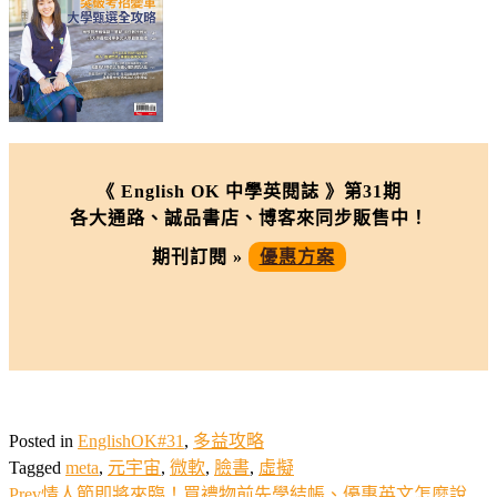
《 English OK 中學英閱誌 》第31期
各大通路、誠品書店、博客來同步販售中！
期刊訂閱 »
優惠方案
Posted in
EnglishOK#31
,
多益攻略
Tagged
meta
,
元宇宙
,
微軟
,
臉書
,
虛擬
Prev
情人節即將來臨！買禮物前先學結帳、優惠英文怎麼說