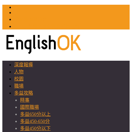
TOEIC
TOEFL
英文教師聯誼會
GEAT 台灣全球化教育推廣協會
深度報導
人物
校園
職場
多益攻略
時事
國際職場
多益650分以上
多益450-650分
多益450分以下