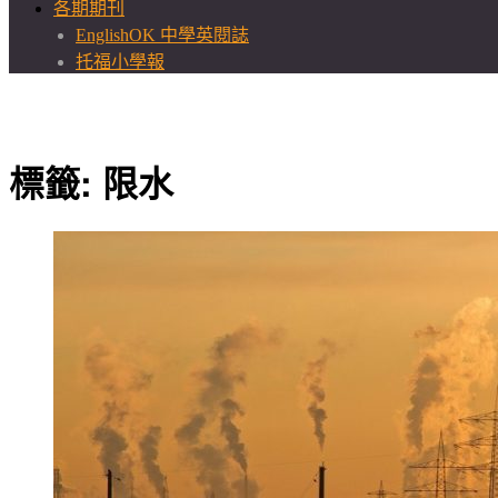
各期期刊
EnglishOK 中學英閱誌
托福小學報
標籤:
限水