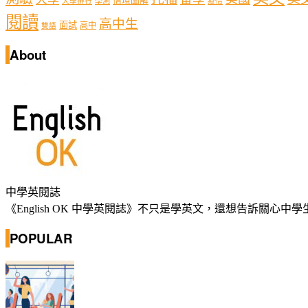
情境圖解
學測
大學排行
疫情
閱讀
高中生
面試
高中
雙語
About
中學英閱誌
《English OK 中學英閱誌》不只是學英文，還想告訴關
POPULAR