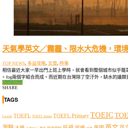
天氣學英文／霧霾、限水大危機，環境保護
TOP NEWS
,
多益攻略
,
文章
,
時事
相信最近大家一早出門上班上學時，就會看到整個城市似乎籠罩在
+ fog兩個字組合而成。而近期在台灣除了空汙外，缺水的議題
Read More
SHARE
TAGS
TOEIC
TOE
TOEFL
TOEFL Primary
Lexile
TOEFL Junior
英文
測驗
托福
英
留學
美國
大學