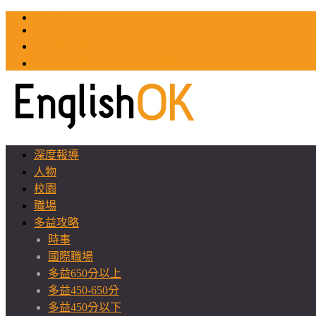
TOEIC
TOEFL
英文教師聯誼會
GEAT 台灣全球化教育推廣協會
深度報導
人物
校園
職場
多益攻略
時事
國際職場
多益650分以上
多益450-650分
多益450分以下