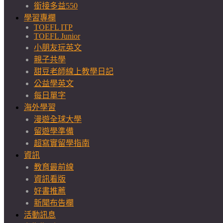
銜接多益550
學習專欄
TOEFL ITP
TOEFL Junior
小朋友玩英文
親子共學
甜豆老師線上教學日記
公益學英文
每日單字
海外學習
漫遊全球大學
留遊學準備
超寫實留學指南
資訊
教育最前線
資訊看版
好書推薦
新聞布告欄
活動訊息