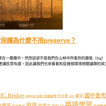
為什麼不用preserve？
一層霧中，然而這卻不是我們在山林中所看到的霧氣（fog），而是
更讓民眾有感。因此讓我們也來看看和這幾個環境相關議題的英文單字
IC Bridge
國中會考
單字
出國留學
升大學
出國
中學托福
台大
英語學習
英語
文學習
英語力
英語教