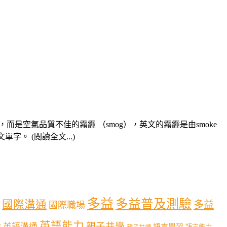
空氣品質不佳的霧霾 （smog），英文的霧霾是由smoke
。 (閱讀全文...)
多益
多益普及測驗
國際溝通
多益
國際職場
英語能力
親子共學
英語溝通
育
語言學習