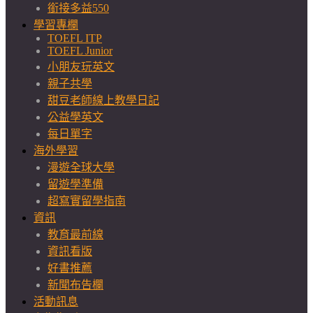
銜接多益550
學習專欄
TOEFL ITP
TOEFL Junior
小朋友玩英文
親子共學
甜豆老師線上教學日記
公益學英文
每日單字
海外學習
漫遊全球大學
留遊學準備
超寫實留學指南
資訊
教育最前線
資訊看版
好書推薦
新聞布告欄
活動訊息