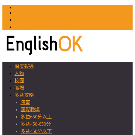
TOEIC
TOEFL
英文教師聯誼會
GEAT 台灣全球化教育推廣協會
深度報導
人物
校園
職場
多益攻略
時事
國際職場
多益650分以上
多益450-650分
多益450分以下