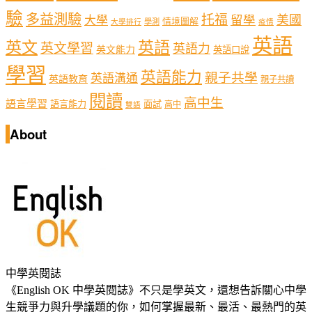
驗
多益測驗
托福
留學
美國
大學
情境圖解
學測
大學排行
疫情
英語
英文
英語
英文學習
英語力
英文能力
英語口說
學習
英語能力
親子共學
英語溝通
英語教育
親子共讀
閱讀
高中生
語言學習
語言能力
面試
高中
雙語
About
中學英閱誌
《English OK 中學英閱誌》不只是學英文，還想告訴關心中學
生競爭力與升學議題的你，如何掌握最新、最活、最熱門的英