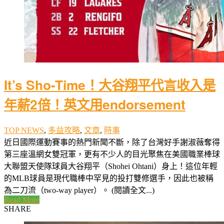
It’s Sho-Time！大谷翔平代言收入是
年薪2倍！英文用endorsement
TOP NEWS
,
多益攻略
,
文章
,
時事
近日國際運動賽事的熱門新聞不斷，除了台灣好手謝淑薇奪得
第三座溫網女雙冠軍，更有不少人的目光聚焦在美國職業棒球
大聯盟天使隊球員大谷翔平（Shohei Ohtani）身上！這位年輕
的MLB球員是現代職棒中罕見的投打雙修選手，因此也被稱
為二刀流（two-way player）。 (閱讀全文...)
Read More
SHARE