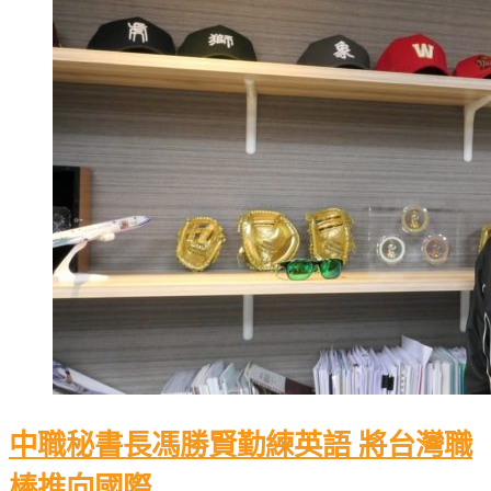
中職秘書長馮勝賢勤練英語 將台灣職
棒推向國際