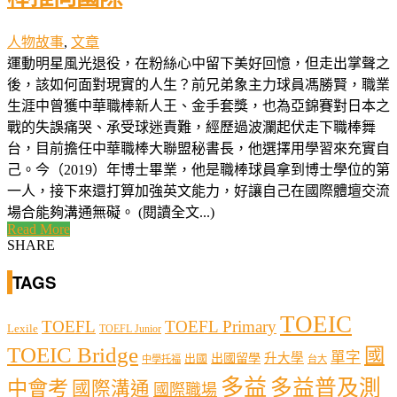
人物故事
,
文章
運動明星風光退役，在粉絲心中留下美好回憶，但走出掌聲之
後，該如何面對現實的人生？前兄弟象主力球員馮勝賢，職業
生涯中曾獲中華職棒新人王、金手套獎，也為亞錦賽對日本之
戰的失誤痛哭、承受球迷責難，經歷過波瀾起伏走下職棒舞
台，目前擔任中華職棒大聯盟秘書長，他選擇用學習來充實自
己。今（2019）年博士畢業，他是職棒球員拿到博士學位的第
一人，接下來還打算加強英文能力，好讓自己在國際體壇交流
場合能夠溝通無礙。 (閱讀全文...)
Read More
SHARE
TAGS
TOEIC
TOEFL
TOEFL Primary
Lexile
TOEFL Junior
TOEIC Bridge
國
單字
出國留學
升大學
出國
中學托福
台大
多益
多益普及測
中會考
國際溝通
國際職場