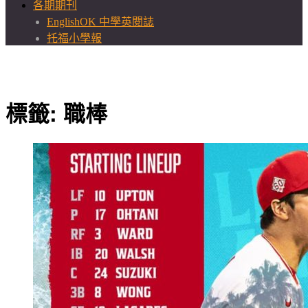
各期期刊
EnglishOK 中學英閱誌
托福小學報
標籤:
職棒