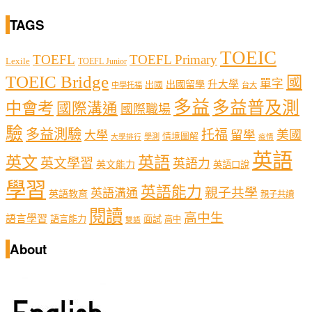
TAGS
TOEIC
TOEFL
TOEFL Primary
Lexile
TOEFL Junior
TOEIC Bridge
國
單字
出國留學
升大學
出國
中學托福
台大
多益
多益普及測
中會考
國際溝通
國際職場
驗
多益測驗
托福
留學
美國
大學
情境圖解
學測
大學排行
疫情
英語
英文
英語
英文學習
英語力
英文能力
英語口說
學習
英語能力
親子共學
英語溝通
英語教育
親子共讀
閱讀
高中生
語言學習
語言能力
面試
高中
雙語
About