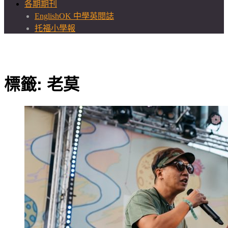
各期期刊
EnglishOK 中學英閱誌
托福小學報
標籤:
老莫