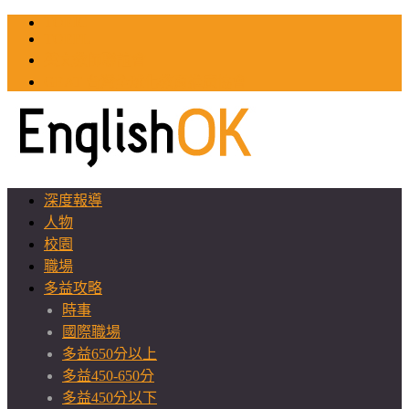
TOEIC
TOEFL
英文教師聯誼會
GEAT 台灣全球化教育推廣協會
深度報導
人物
校園
職場
多益攻略
時事
國際職場
多益650分以上
多益450-650分
多益450分以下