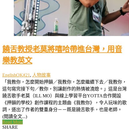
饒舌教授老莫將嘻哈帶進台灣，用音
樂教英文
EnglishOK#21
,
人物故事
「我教你，怎麼開始押韻／我教你，怎麼繼續下去／我教你，
這句寫完接下句／教你，別讓創作的熱情被澆熄。」這是台灣
饒舌歌手老莫（ILL MO）與線上學習平台YOTTA合作開設
《押韻的學校》創作課程的主題曲《我教你》，令人玩味的歌
詞，道出了作者的雙重身分－－既是饒舌歌手，也是老師。
(閱讀全文...)
Read More
SHARE