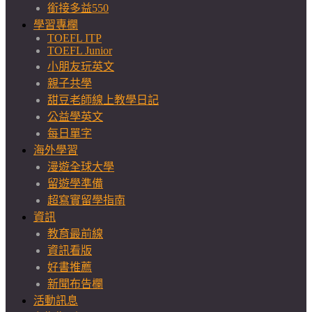
銜接多益550
學習專欄
TOEFL ITP
TOEFL Junior
小朋友玩英文
親子共學
甜豆老師線上教學日記
公益學英文
每日單字
海外學習
漫遊全球大學
留遊學準備
超寫實留學指南
資訊
教育最前線
資訊看版
好書推薦
新聞布告欄
活動訊息