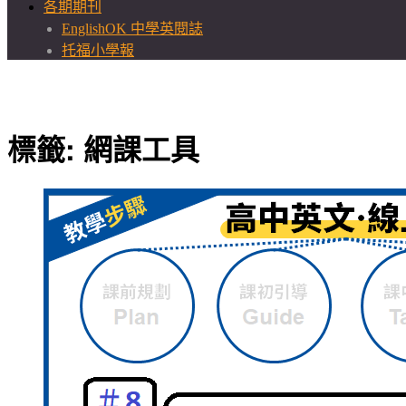
各期期刊
EnglishOK 中學英閱誌
托福小學報
標籤:
網課工具