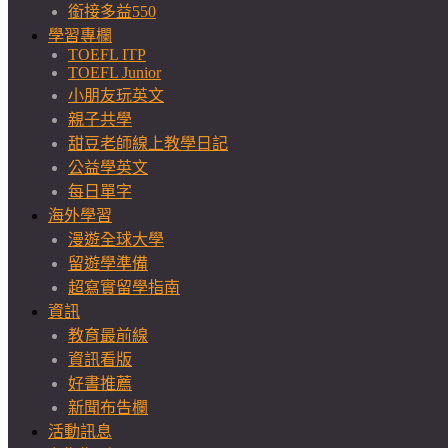
銜接多益550
學習專欄
TOEFL ITP
TOEFL Junior
小朋友玩英文
親子共學
甜豆老師線上教學日記
公益學英文
每日單字
海外學習
漫遊全球大學
留遊學準備
超寫實留學指南
資訊
教育最前線
資訊看版
好書推薦
新聞布告欄
活動訊息