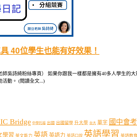
具 40位學生也能有好效果！
師吳詩綺粉絲專頁） 如果你跟我一樣都是擁有40多人學生的
。 (閱讀全文...)
IC Bridge
國中會考
單字
出國留學
升大學
出國
中學托福
台大
英語學習
英語
文學習
英語力
英語教
英文能力
英語口說