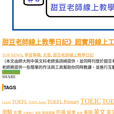
甜豆老師線上教學日記》超實用線上工
TOP NEWS
,
學習專欄
,
文章
,
甜豆老師線上教學日記
（本文由師大附中英文科老師吳詩綺提供，並同時刊登於甜豆老
老師將提供一些簡單的作法與工具幫助你同時教課，並進行互動活動
Read More
SHARE
TAGS
TOEIC
TOE
TOEFL
TOEFL Primary
Lexile
TOEFL Junior
英文
測驗
托福
英
留學
美國
大學
情境圖解
學測
大學排行
疫情