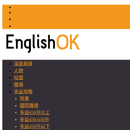
TOEIC
TOEFL
英文教師聯誼會
GEAT 台灣全球化教育推廣協會
深度報導
人物
校園
職場
多益攻略
時事
國際職場
多益650分以上
多益450-650分
多益450分以下