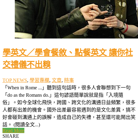
學英文／學會餐敘、點餐英文 讓你社
交禮儀不出糗
TOP NEWS
,
學習專欄
,
文章
,
時事
「When in Rome ...」聽到這句話時，很多人會聯想到下一句
「do as the Romans do.」這句諺語簡單說就是指「入境隨
俗」。如今全球化飛快，跨國、跨文化的溝通日益頻繁，很多
人都有出差的機會。國外出差最容易遇到的是文化差異，搞不
好會碰到溝通上的誤解，造成自己的失禮，甚至還可能鬧出笑
話。 (閱讀全文...)
Read More
SHARE