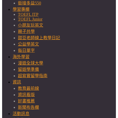
銜接多益550
學習專欄
TOEFL ITP
TOEFL Junior
小朋友玩英文
親子共學
甜豆老師線上教學日記
公益學英文
每日單字
海外學習
漫遊全球大學
留遊學準備
超寫實留學指南
資訊
教育最前線
資訊看版
好書推薦
新聞布告欄
活動訊息