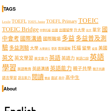
TAGS
TOEIC
TOEFL
TOEFL Primary
Lexile
TOEFL Junior
TOEIC Bridge
國
單字
出國留學
升大學
出國
中學托福
台大
多益
多益普及測
中會考
國際溝通
國際職場
驗
多益測驗
托福
留學
美國
大學
情境圖解
學測
大學排行
疫情
英語
英文
英語
英文學習
英語力
英文能力
英語口說
學習
英語能力
親子共學
英語溝通
英語教育
親子共讀
閱讀
高中生
語言學習
語言能力
面試
高中
雙語
About