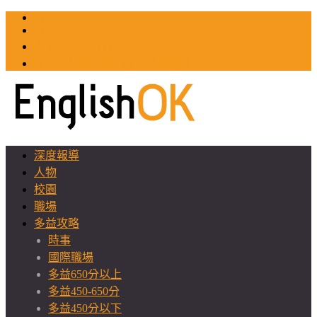
TOEIC
TOEFL
英文教師聯誼會
GEAT 台灣全球化教育推廣協會
深度報導
人物
校園
職場
多益攻略
時事
國際職場
多益650分以上
多益450-650分
多益450分以下