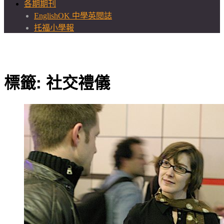
各期期刊
EnglishOK 中學英閱誌
托福小學報
標籤:
社交禮儀