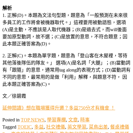
解析
1. 正解(D)。本題為文法句型題，題意為「一般預測在未來很
多員工的工作將會被機器取代。」這裡要用被動語態，選項
(A)是主動，不應該是人取代機器；(B)是過去式，而will後面
要加原型動詞，故不選；(C)是放置的意思，不符合題意；因
此本題正確答案為(D)。
2. 正解(C)。本題為單字題，題意為「登山客在木屋裡，等待
其他落後隊伍的隊友。」 選項(A)是名詞「大腿」；(B)當動詞
有「跟隨」的意思，通常用tag along的表現方式；(D)當動詞有
不同的意思，最常用的是做「利用」解釋，與題意不符， 因
此本題正確答案為(C)。
文／徐碧霞
延伸閱讀》想在職場獲得升遷？多益750分才有機會 ！
Posted in
TOP NEWS
,
學習專欄
,
文章
,
時事
Tagged
TOEIC
,
多益
,
社交禮儀
,
英文學習
,
菜鳥出差
,
餐桌禮儀