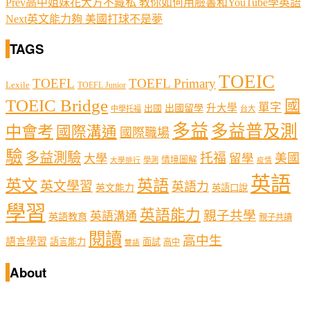
Prev
高中姐妹花大方不藏私 教你如何用臉書和YouTube學英語
Next
英文能力夠 美國打球不是夢
TAGS
TOEIC
TOEFL
TOEFL Primary
Lexile
TOEFL Junior
TOEIC Bridge
國
單字
出國留學
升大學
出國
中學托福
台大
多益
多益普及測
中會考
國際溝通
國際職場
驗
多益測驗
托福
留學
美國
大學
情境圖解
學測
大學排行
疫情
英語
英文
英語
英文學習
英語力
英文能力
英語口說
學習
英語能力
親子共學
英語溝通
英語教育
親子共讀
閱讀
高中生
語言學習
語言能力
面試
高中
雙語
About