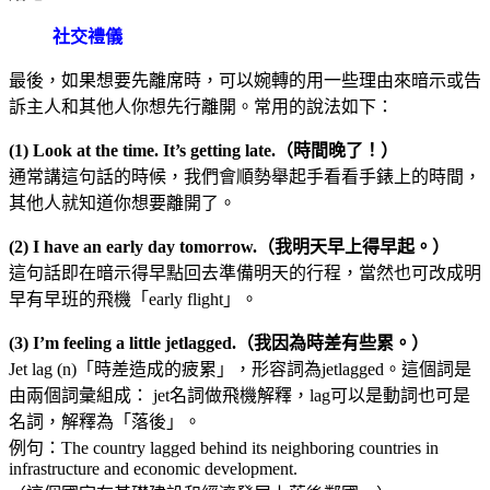
社交禮儀
最後，如果想要先離席時，可以婉轉的用一些理由來暗示或告
訴主人和其他人你想先行離開。常用的說法如下：
(1) Look at the time. It’s getting late.（時間晚了！）
通常講這句話的時候，我們會順勢舉起手看看手錶上的時間，
其他人就知道你想要離開了。
(2) I have an early day tomorrow.（我明天早上得早起。）
這句話即在暗示得早點回去準備明天的行程，當然也可改成明
早有早班的飛機「early flight」。
(3) I’m feeling a little jetlagged.（我因為時差有些累。）
Jet lag (n)「時差造成的疲累」，形容詞為jetlagged。這個詞是
由兩個詞彙組成： jet名詞做飛機解釋，lag可以是動詞也可是
名詞，解釋為「落後」。
例句：The country lagged behind its neighboring countries in
infrastructure and economic development.