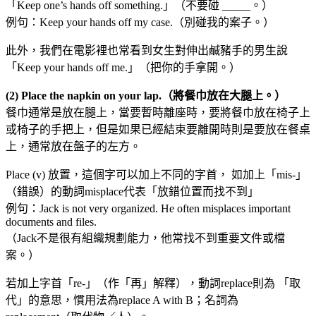
「Keep one’s hands off something.」（不要碰 _____。）
例句：Keep your hands off my case.（別碰我的案子。）
此外，我們在電影裡也常看到女生對伸出鹹豬手的男生說
「Keep your hands off me.」（把你的手拿開。）
(2) Place the napkin on your lap.（將餐巾放在大腿上。）
餐巾通常是放在腿上，當要暫時離座時，要將餐巾放在椅子上
或椅子的手把上，但是如果已經結束要離開時則是要放在餐桌
上，通常放在盤子的左方。
Place (v) 放置，這個字可以加上不同的字首， 如加上「mis-」
（錯誤）的動詞misplace代表「放錯位置而找不到」
例句：Jack is not very organized. He often misplaces important
documents and files.
（Jack不是很有組織規劃能力，他常找不到重要文件或檔
案。）
若加上字首「re-」（作「再」解釋），動詞replace則為 「取
代」的意思，慣用法為replace A with B；名詞為