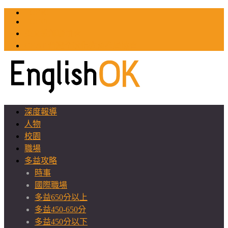
TOEIC
TOEFL
英文教師聯誼會
GEAT 台灣全球化教育推廣協會
深度報導
人物
校園
職場
多益攻略
時事
國際職場
多益650分以上
多益450-650分
多益450分以下