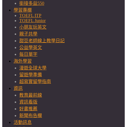
銜接多益550
學習專欄
TOEFL ITP
TOEFL Junior
小朋友玩英文
親子共學
甜豆老師線上教學日記
公益學英文
每日單字
海外學習
漫遊全球大學
留遊學準備
超寫實留學指南
資訊
教育最前線
資訊看版
好書推薦
新聞布告欄
活動訊息