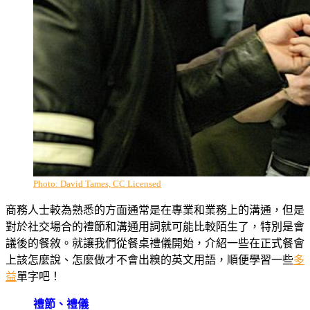
Photo: David Tames, CC Licensed
商務人士較為熟悉的方面通常是在專業和業務上的溝通，但是
對於社交場合的禮節和溝通用詞就可能比較陌生了，特別是會
議後的餐敘。就讓我們從餐桌禮儀開始，介紹一些在正式餐會
上該怎麼說、怎麼做才不會出糗的英文用語，順便學習一些
多
益
單字吧！
禮節、禮儀