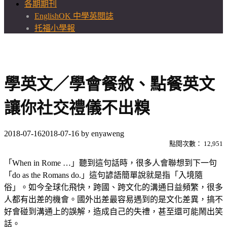
各期期刊
EnglishOK 中學英閱誌
托福小學報
學英文／學會餐敘、點餐英文
讓你社交禮儀不出糗
2018-07-16
2018-07-16
by
enyaweng
點閱次數：
12,951
「When in Rome …」聽到這句話時，很多人會聯想到下一句
「do as the Romans do.」這句諺語簡單說就是指「入境隨
俗」。如今全球化飛快，跨國、跨文化的溝通日益頻繁，很多
人都有出差的機會。國外出差最容易遇到的是文化差異，搞不
好會碰到溝通上的誤解，造成自己的失禮，甚至還可能鬧出笑
話。