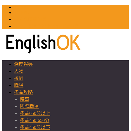
TOEIC
TOEFL
英文教師聯誼會
GEAT 台灣全球化教育推廣協會
深度報導
人物
校園
職場
多益攻略
時事
國際職場
多益650分以上
多益450-650分
多益450分以下