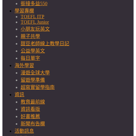
銜接多益550
學習專欄
TOEFL ITP
TOEFL Junior
小朋友玩英文
親子共學
甜豆老師線上教學日記
公益學英文
每日單字
海外學習
漫遊全球大學
留遊學準備
超寫實留學指南
資訊
教育最前線
資訊看版
好書推薦
新聞布告欄
活動訊息