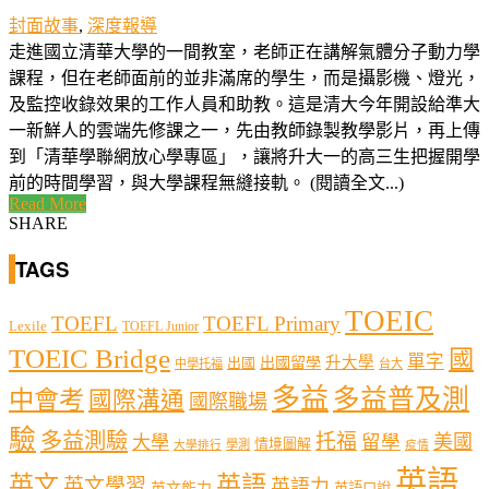
封面故事
,
深度報導
走進國立清華大學的一間教室，老師正在講解氣體分子動力學
課程，但在老師面前的並非滿席的學生，而是攝影機、燈光，
及監控收錄效果的工作人員和助教。這是清大今年開設給準大
一新鮮人的雲端先修課之一，先由教師錄製教學影片，再上傳
到「清華學聯網放心學專區」，讓將升大一的高三生把握開學
前的時間學習，與大學課程無縫接軌。 (閱讀全文...)
Read More
SHARE
TAGS
TOEIC
TOEFL
TOEFL Primary
Lexile
TOEFL Junior
TOEIC Bridge
國
單字
出國留學
升大學
出國
中學托福
台大
多益
多益普及測
中會考
國際溝通
國際職場
驗
多益測驗
托福
留學
美國
大學
情境圖解
學測
大學排行
疫情
英語
英文
英語
英文學習
英語力
英文能力
英語口說