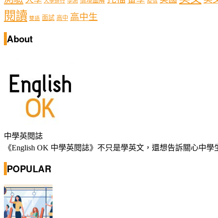
情境圖解
學測
大學排行
疫情
閱讀
高中生
面試
高中
雙語
About
中學英閱誌
《English OK 中學英閱誌》不只是學英文，還想告訴關
POPULAR