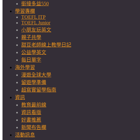
銜接多益550
學習專欄
TOEFL ITP
TOEFL Junior
小朋友玩英文
親子共學
甜豆老師線上教學日記
公益學英文
每日單字
海外學習
漫遊全球大學
留遊學準備
超寫實留學指南
資訊
教育最前線
資訊看版
好書推薦
新聞布告欄
活動訊息