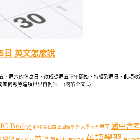
5日 英文怎麼說
周五、周六的休息日，改成從周五下午開始，持續到周日，此項
報導這項世界首例吧！ (閱讀全文...)
IC Bridge
國中會考
單字
出國留學
升大學
出國
中學托福
台大
英語學習
英語
文學習
英語力
英語教