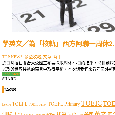
學英文／為「接軌」西方阿聯一周休2.
TOP NEWS
,
多益攻略
,
文章
,
時事
近日阿拉伯聯合大公國宣布要採取周休2.5日的措施，將目前
以及與世界接軌的願景中取得平衡，本次讓我們來看看國外新聞如何
Read More
SHARE
TAGS
TOEIC
TOE
TOEFL
TOEFL Primary
Lexile
TOEFL Junior
英文
測驗
托福
英
留學
美國
大學