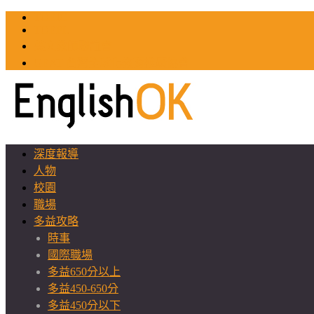
TOEIC
TOEFL
英文教師聯誼會
GEAT 台灣全球化教育推廣協會
深度報導
人物
校園
職場
多益攻略
時事
國際職場
多益650分以上
多益450-650分
多益450分以下