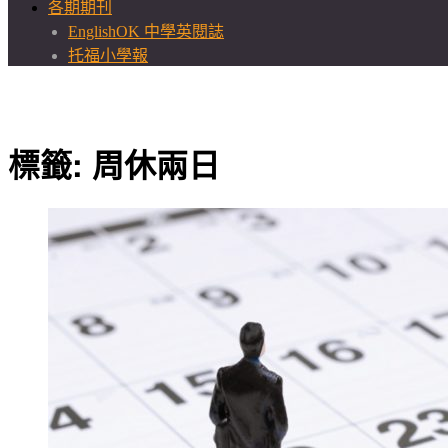
各期期刊
EnglishOK 中學英閱誌
托福小學報
標籤:
周休兩日