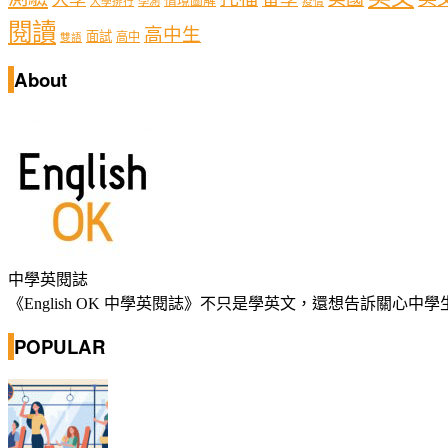
情境圖解
學測
大學排行
疫情
閱讀
高中生
面試
高中
雙語
About
中學英閱誌
《English OK 中學英閱誌》不只是學英文，還想告訴關
POPULAR