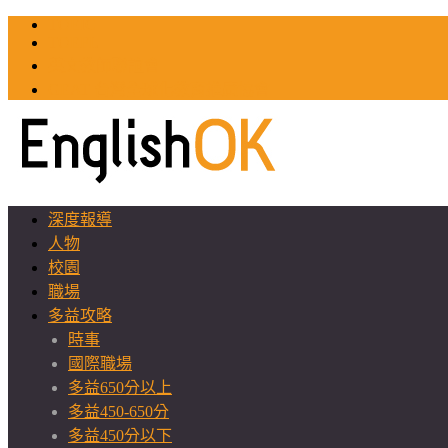
TOEIC
TOEFL
英文教師聯誼會
GEAT 台灣全球化教育推廣協會
深度報導
人物
校園
職場
多益攻略
時事
國際職場
多益650分以上
多益450-650分
多益450分以下