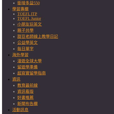
銜接多益550
學習專欄
TOEFL ITP
TOEFL Junior
小朋友玩英文
親子共學
甜豆老師線上教學日記
公益學英文
每日單字
海外學習
漫遊全球大學
留遊學準備
超寫實留學指南
資訊
教育最前線
資訊看版
好書推薦
新聞布告欄
活動訊息