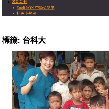
各期期刊
EnglishOK 中學英閱誌
托福小學報
標籤:
台科大