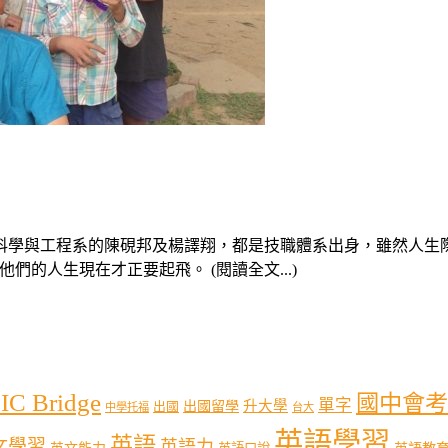
科學與工程系的陳硯邦及楊譯翔，都是技職體系出身，雖然人生
，他們的人生現在才正要起飛。 (閱讀全文...)
IC Bridge
國中會考
單字
出國留學
升大學
出國
中學托福
台大
英語學習
英語
文學習
英語力
英語教