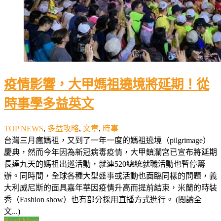
疫情影響，大甲媽祖遶境將延期！從
時事學多益英文
TOP NEWS
,
多益攻略
,
文章
,
時事
台灣三月瘋媽祖，又到了一年一度的媽祖遶境（pilgrimage）
慶典，然而今年因為新冠病毒疫情，大甲鎮瀾宮已宣布將延期
長達九天的媽祖出巡活動，就連520總統就職活動也暫停籌
辦。同時間，全球各種大型盛事或活動也面臨同樣的問題，義
大利威尼斯的面具嘉年華因疫情升高而提前結束，米蘭的時裝
秀（Fashion show）也有部分採用直播方式進行。 (閱讀全
文...)
Read More