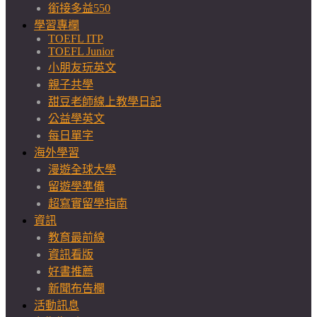
銜接多益550
學習專欄
TOEFL ITP
TOEFL Junior
小朋友玩英文
親子共學
甜豆老師線上教學日記
公益學英文
每日單字
海外學習
漫遊全球大學
留遊學準備
超寫實留學指南
資訊
教育最前線
資訊看版
好書推薦
新聞布告欄
活動訊息