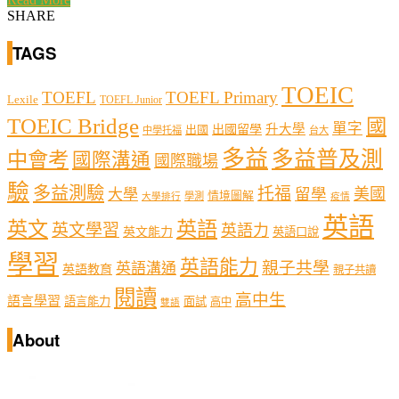
SHARE
TAGS
TOEIC
TOEFL
TOEFL Primary
Lexile
TOEFL Junior
TOEIC Bridge
國
單字
出國留學
升大學
出國
中學托福
台大
多益
多益普及測
中會考
國際溝通
國際職場
驗
多益測驗
托福
留學
美國
大學
情境圖解
學測
大學排行
疫情
英語
英文
英語
英文學習
英語力
英文能力
英語口說
學習
英語能力
親子共學
英語溝通
英語教育
親子共讀
閱讀
高中生
語言學習
語言能力
面試
高中
雙語
About