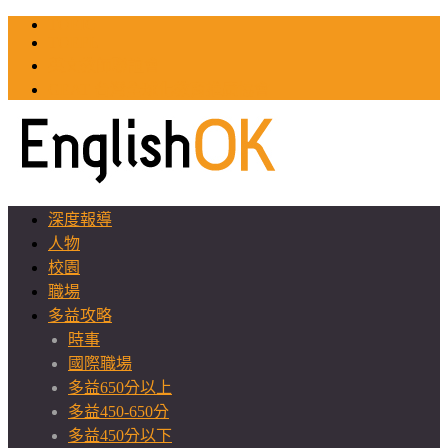
TOEIC
TOEFL
英文教師聯誼會
GEAT 台灣全球化教育推廣協會
深度報導
人物
校園
職場
多益攻略
時事
國際職場
多益650分以上
多益450-650分
多益450分以下