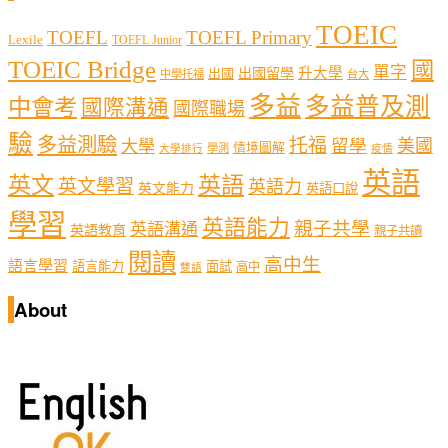
TOEIC
TOEFL
TOEFL Primary
Lexile
TOEFL Junior
TOEIC Bridge
國
單字
出國留學
升大學
出國
中學托福
台大
多益
多益普及測
中會考
國際溝通
國際職場
驗
多益測驗
托福
留學
美國
大學
情境圖解
學測
大學排行
疫情
英語
英文
英語
英文學習
英語力
英文能力
英語口說
學習
英語能力
親子共學
英語溝通
英語教育
親子共讀
閱讀
高中生
語言學習
語言能力
面試
高中
雙語
About