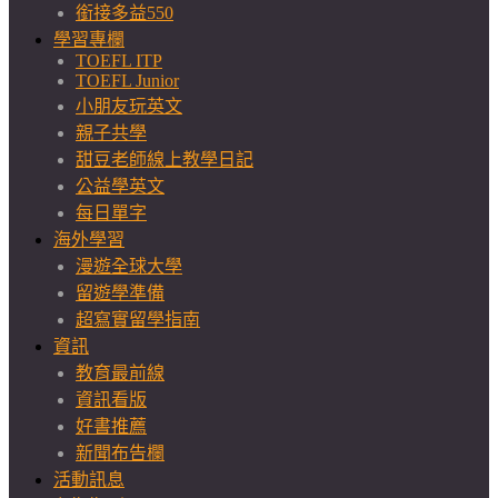
銜接多益550
學習專欄
TOEFL ITP
TOEFL Junior
小朋友玩英文
親子共學
甜豆老師線上教學日記
公益學英文
每日單字
海外學習
漫遊全球大學
留遊學準備
超寫實留學指南
資訊
教育最前線
資訊看版
好書推薦
新聞布告欄
活動訊息