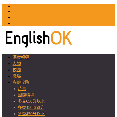
TOEIC
TOEFL
英文教師聯誼會
GEAT 台灣全球化教育推廣協會
深度報導
人物
校園
職場
多益攻略
時事
國際職場
多益650分以上
多益450-650分
多益450分以下