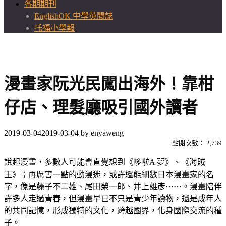
各期期刊
EnglishOK 中學英閱誌
托福小學報
漫畫家阮光民闖出海外！靠柑
仔店、理髮廳吸引國外讀者
2019-03-04
2019-03-04
by
enyaweng
點閱次數：
2,739
說起漫畫，多數人可能會直覺想到《哆啦A 夢》、《海賊
王》；再厲害一點的動漫迷，或許還能細數日本漫畫家的名
字，像是藤子不二雄、尾田榮一郎、井上雄彥⋯⋯。漫畫陪伴
許多人走過青春，但漫畫早已不只是青少年讀物，還是成年人
的共同記憶，形成獨特的文化，跨越國界，化身國際交流的種
子。