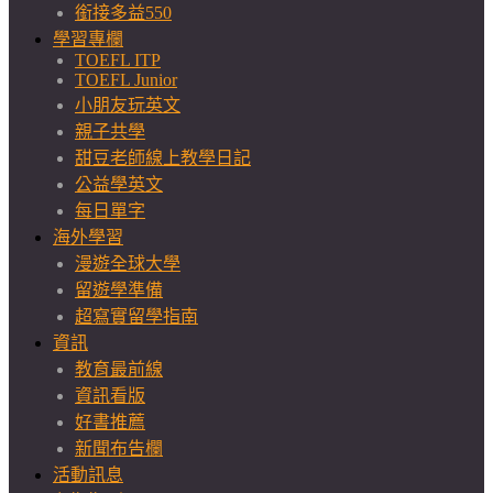
銜接多益550
學習專欄
TOEFL ITP
TOEFL Junior
小朋友玩英文
親子共學
甜豆老師線上教學日記
公益學英文
每日單字
海外學習
漫遊全球大學
留遊學準備
超寫實留學指南
資訊
教育最前線
資訊看版
好書推薦
新聞布告欄
活動訊息