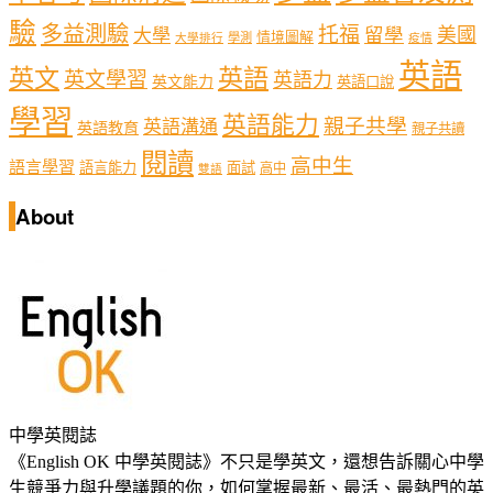
驗
多益測驗
托福
留學
美國
大學
情境圖解
學測
大學排行
疫情
英語
英文
英語
英文學習
英語力
英文能力
英語口說
學習
英語能力
親子共學
英語溝通
英語教育
親子共讀
閱讀
高中生
語言學習
語言能力
面試
高中
雙語
About
中學英閱誌
《English OK 中學英閱誌》不只是學英文，還想告訴關心中學
生競爭力與升學議題的你，如何掌握最新、最活、最熱門的英