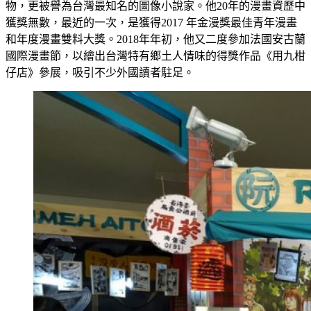
物，更被譽為台灣最知名的圖像小說家。他20年的漫畫資歷中
獲獎無數，最近的一次，是獲得2017 年金漫獎最佳青年漫畫
和年度漫畫雙料大獎。2018年年初，他又二度參加法國安古蘭
國際漫畫節，以繪出台灣特有鄉土人情味的得獎作品《用九柑
仔店》參展，吸引不少外國讀者駐足。