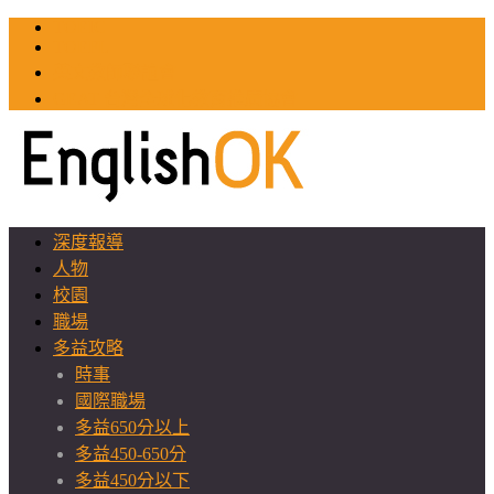
TOEIC
TOEFL
英文教師聯誼會
GEAT 台灣全球化教育推廣協會
深度報導
人物
校園
職場
多益攻略
時事
國際職場
多益650分以上
多益450-650分
多益450分以下