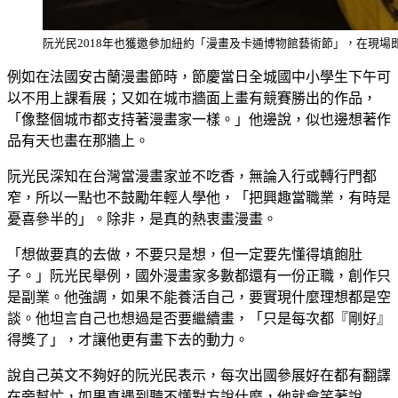
阮光民2018年也獲邀參加紐約「漫畫及卡通博物館藝術節」，在現場
例如在法國安古蘭漫畫節時，節慶當日全城國中小學生下午可
以不用上課看展；又如在城市牆面上畫有競賽勝出的作品，
「像整個城市都支持著漫畫家一樣。」他邊說，似也邊想著作
品有天也畫在那牆上。
阮光民深知在台灣當漫畫家並不吃香，無論入行或轉行門都
窄，所以一點也不鼓勵年輕人學他，「把興趣當職業，有時是
憂喜參半的」。除非，是真的熱衷畫漫畫。
「想做要真的去做，不要只是想，但一定要先懂得填飽肚
子。」阮光民舉例，國外漫畫家多數都還有一份正職，創作只
是副業。他強調，如果不能養活自己，要實現什麼理想都是空
談。他坦言自己也想過是否要繼續畫，「只是每次都『剛好』
得獎了」，才讓他更有畫下去的動力。
說自己英文不夠好的阮光民表示，每次出國參展好在都有翻譯
在旁幫忙，如果真遇到聽不懂對方說什麼，他就會笑著說