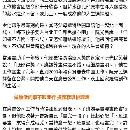
工作機會固然令他十分欣喜，但薪水卻比他原本在斗六做看板
的薪水還少。留下或北上，一度成為他的人生選擇題。
令他印象最深刻的是，當時父母還特地開車陪他一起北上面
試，「鄉下孩子要去台北工作難免擔心吧」，阮光民說：「但
如果不去闖、不去試，又怎知道結果好壞？」他邊回憶邊笑著
說，不知如果當時選擇留在雲林，現在的人生會如何？
當漫畫助手一年後，他便獲得長鴻新人獎的肯定。阮光民笑著
說：「既然得獎了，應該算畫得還不錯，就繼續畫唄。」他在
工作室畫了六年，直到2003年賴有賢要去中國工作，阮光民選
擇留在台灣，開始他白天在廣告公司工作，晚上回家繼續創作
的生活。
做該做的事不跟流行 按部就班拚理想
在廣告公司工作有時得加班到很晚，下了班還要畫漫畫確實很
累，但他總咬著牙告訴自己「畫完一張了」比起心想「下班還
要畫」來得有成就感，當轉念一想，疲累過了也就畫完了。許
多人說想完成夢想，卻未曾付諸行動，阮光民說：「夢想，是