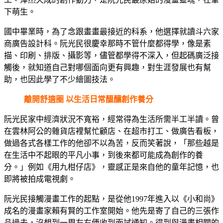
下萌生。
國中畢業時，為了念跟畫畫最接近的科系，他選擇就讀斗六家
商廣告設計科。阮光民很慶幸那時不管什麼都得學，像是素
描、印刷、排版、攝影等，儘管都學得不深入，但起碼廣泛接
觸後，就知道自己對哪個面向更有興趣，對生涯發展也有幫
助，也因此學了不少繪圖技法。
離開舒適圈 以生活日常醞釀創作養分
阮光民家中經濟狀況不寬裕，經常得為生活所需半工半讀。曾
在雲林阿公的雜貨店裡幫忙顧店、在超市打工、做廣告看板，
做過各式各樣工作的他卻不以為苦，反而笑著說，「那些越是
在生活中不起眼的平凡小事，到後來都可能成為創作的養
分。」例如《用九柑仔店》，靈感正是來自他的童年記憶，也
即將被拍成電視劇。
阮光民接觸漫畫工作的起點，是從他1997年進入以《小和尚》
成名的漫畫家賴有賢的工作室開始。他先是寄了自己的三張作
品過去，沒想到一周左右便收到面試通知。得到與漫畫相關的