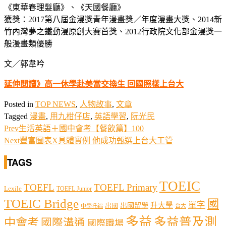
《東華春理髮廳》、《天國餐廳》
獲獎：2017第八屆金漫獎青年漫畫獎／年度漫畫大獎、2014新
竹內灣夢之鐵動漫原創大賽首獎、2012行政院文化部金漫獎一
般漫畫類優勝
文／郭韋吟
延伸閱讀》高一休學赴美當交換生 回國照樣上台大
Posted in
TOP NEWS
,
人物故事
,
文章
Tagged
漫畫
,
用九柑仔店
,
英語學習
,
阮光民
Prev
生活英語＋國中會考【餐飲篇】100
Next
豐富圖表X具體實例 他成功甄選上台大工管
TAGS
TOEIC
TOEFL
TOEFL Primary
Lexile
TOEFL Junior
TOEIC Bridge
國
單字
出國留學
升大學
出國
中學托福
台大
多益
多益普及測
中會考
國際溝通
國際職場