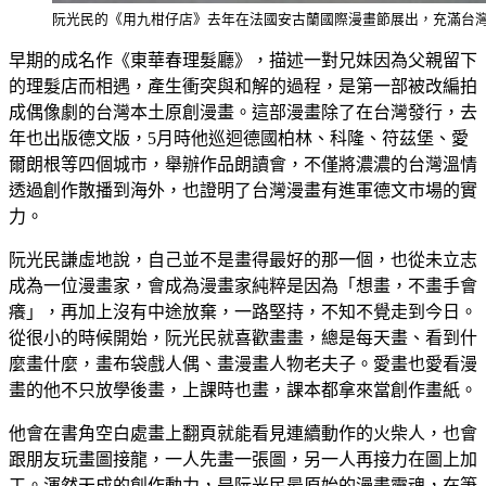
阮光民的《用九柑仔店》去年在法國安古蘭國際漫畫節展出，充滿台
早期的成名作《東華春理髮廳》，描述一對兄妹因為父親留下
的理髮店而相遇，產生衝突與和解的過程，是第一部被改編拍
成偶像劇的台灣本土原創漫畫。這部漫畫除了在台灣發行，去
年也出版德文版，5月時他巡迴德國柏林、科隆、符茲堡、愛
爾朗根等四個城市，舉辦作品朗讀會，不僅將濃濃的台灣溫情
透過創作散播到海外，也證明了台灣漫畫有進軍德文市場的實
力。
阮光民謙虛地說，自己並不是畫得最好的那一個，也從未立志
成為一位漫畫家，會成為漫畫家純粹是因為「想畫，不畫手會
癢」，再加上沒有中途放棄，一路堅持，不知不覺走到今日。
從很小的時候開始，阮光民就喜歡畫畫，總是每天畫、看到什
麼畫什麼，畫布袋戲人偶、畫漫畫人物老夫子。愛畫也愛看漫
畫的他不只放學後畫，上課時也畫，課本都拿來當創作畫紙。
他會在書角空白處畫上翻頁就能看見連續動作的火柴人，也會
跟朋友玩畫圖接龍，一人先畫一張圖，另一人再接力在圖上加
工。渾然天成的創作動力，是阮光民最原始的漫畫靈魂，在筆