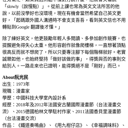
「slowly（說慢點）」。從前上課也常為英文文法所苦的他
說，以前沒學好也沒環境，現在有機會當然希望自己英文更
好，「起碼跟外國人溝通時不會支支吾吾，看到英文信也不用
轉貼到Google 翻譯後才懂。」
除了練好英文，他更鼓勵年輕人多閱讀、多參加創作競賽，也
提醒避免得失心太重。他形容創作就像爬樓梯，一直想著頂點
很高反而就不想爬了，所以只要專注腳下每個階梯就好。老實
誠懇如他，也始終堅持「做好該做的事」，得獎與否的事則交
給別人。一路走來也已證明，能得獎絕不是「剛好」而已。
About阮光民
出生：1973年
現職：漫畫家
學歷：中國科技大學室內設計系
經歷：2018年及2012年法國安古蘭國際漫畫節（台法漫畫交
流）、2015德國柏林文學駐村作家、2011法國香貝里漫畫節
（台法漫畫交流）
作品：《鐵道奏鳴曲》、《用九柑仔店》、《幸福調味料》、