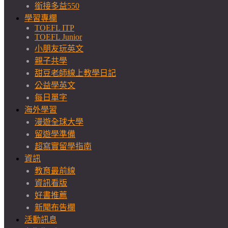
銜接多益550
學習專欄
TOEFL ITP
TOEFL Junior
小朋友玩英文
親子共學
甜豆老師線上教學日記
公益學英文
每日單字
海外學習
漫遊全球大學
留遊學準備
超寫實留學指南
資訊
教育最前線
資訊看版
好書推薦
新聞布告欄
活動訊息