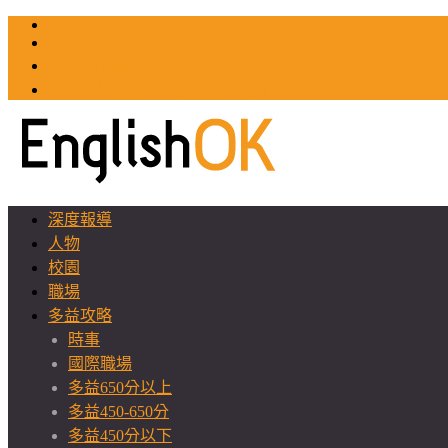
TOEIC
TOEFL
英文教師聯誼會
GEAT 台灣全球化教育推廣協會
深度報導
人物
校園
職場
多益攻略
時事
國際職場
多益650分以上
多益450-650分
多益450分以下