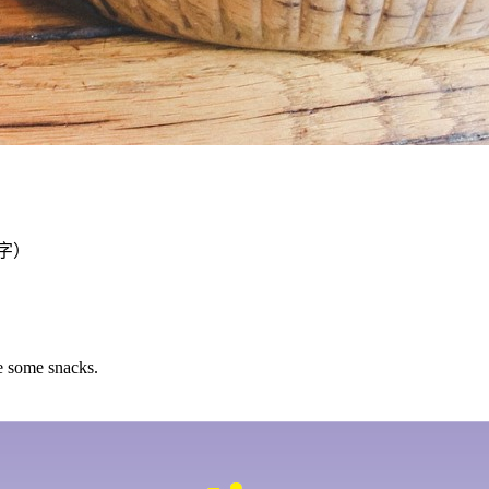
00字）
ve some snacks.