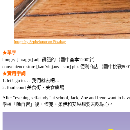
Image by Sephelonor on Pixabay
★單字
hungry [ˋhʌŋgrɪ] adj. 飢餓的（國中基本1200字）
convenience store [kənˋvinjəns ͵ stor] phr. 便利商店（國中挑戰8
★實用字詞
1. let’s go to. . . 我們就去吧…
2. food court 美食街、美食廣場
After “evening self-study” at school, Jack, Zoe and Irene want to ha
學校「晚自習」後，傑克、柔伊和艾琳想要去吃點心。