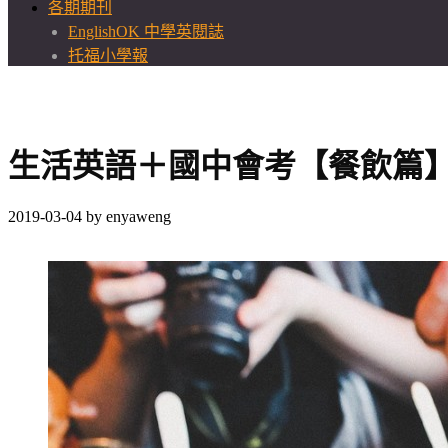
各期期刊
EnglishOK 中學英閱誌
托福小學報
生活英語＋國中會考【餐飲篇】
2019-03-04
by
enyaweng