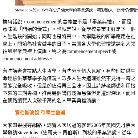
Steve Jobs於2005年在史丹佛大學的畢業演說，精彩動人，迄今仍備
換句話說，commencement的含義並不是「畢業典禮」，而是
意味著「開始的儀式」。也就是說，從學校畢業正好是下一個
人生階段的開始；同時也是將高中、大學階段的所學應用在社
會上，開始為社會做事的日子。美國各大學也習慣邀請名人領
袖到畢業典禮上演說，稱之為commencement speech或
commencement address。
有些講者會提點人生哲學，有些分享個人見解，有些則提供生
命經驗供莘莘學子為借鏡。眾多人生大道理雖然不見得一時之
間能完全吸收，但是卻值得再三品味。因此詩綺老師想利用接
下來的三期專欄，推薦幾個講得淺顯易懂但是道理深遠，而且
在網路瀏覽人次破千萬的名人畢業典禮演講。
賈伯斯演說 引學生熱淚
大家如果搜尋網路，瀏覽人次居冠的就是2005年美國史丹佛大
學邀請Steve Jobs（史蒂夫‧賈伯斯）到校的畢業演說。從年