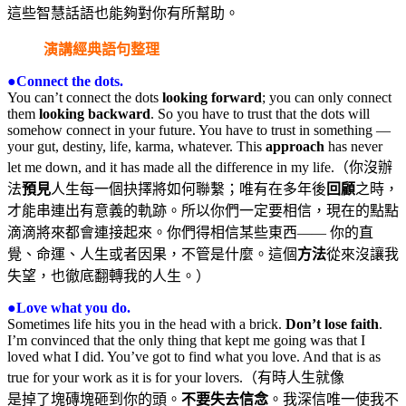
這些智慧話語也能夠對你有所幫助。
演講經典語句整理
●Connect the dots.
You can’t connect the dots
looking forward
; you can only connect
them
looking backward
. So you have to trust that the dots will
somehow connect in your future. You have to trust in something —
your gut, destiny, life, karma, whatever. This
approach
has never
let me down, and it has made all the difference in my life.（你沒辦
法
預見
人生每一個抉擇將如何聯繫；唯有在多年後
回顧
之時，
才能串連出有意義的軌跡。所以你們一定要相信，現在的點點
滴滴將來都會連接起來。你們得相信某些東西―― 你的直
覺、命運、人生或者因果，不管是什麼。這個
方法
從來沒讓我
失望，也徹底翻轉我的人生。）
●Love what you do.
Sometimes life hits you in the head with a brick.
Don’t lose faith
.
I’m convinced that the only thing that kept me going was that I
loved what I did. You’ve got to find what you love. And that is as
true for your work as it is for your lovers.（有時人生就像
是掉了塊磚塊砸到你的頭。
不要失去信念
。我深信唯一使我不