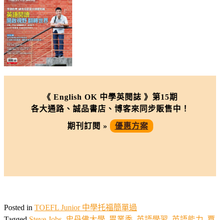
《 English OK 中學英閱誌 》第15期
各大通路、誠品書店、博客來同步販售中！
期刊訂閱 »
優惠方案
Posted in
TOEFL Junior 中學托福簡單過
Tagged
Steve Jobs
,
史丹佛大學
,
畢業季
,
英語學習
,
英語能力
,
賈