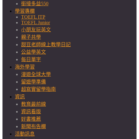
銜接多益550
學習專欄
TOEFL ITP
TOEFL Junior
小朋友玩英文
親子共學
甜豆老師線上教學日記
公益學英文
每日單字
海外學習
漫遊全球大學
留遊學準備
超寫實留學指南
資訊
教育最前線
資訊看版
好書推薦
新聞布告欄
活動訊息