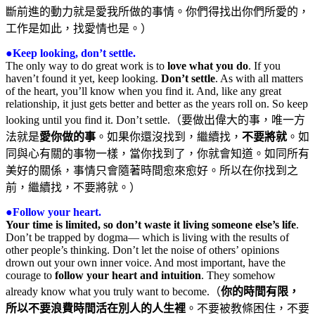
斷前進的動力就是愛我所做的事情。你們得找出你們所愛的，
工作是如此，找愛情也是。）
●Keep looking, don’t settle.
The only way to do great work is to
love what you do
. If you
haven’t found it yet, keep looking.
Don’t settle
. As with all matters
of the heart, you’ll know when you find it. And, like any great
relationship, it just gets better and better as the years roll on. So keep
looking until you find it. Don’t settle.（要做出偉大的事，唯一方
法就是
愛你做的事
。如果你還沒找到，繼續找，
不要將就
。如
同與心有關的事物一樣，當你找到了，你就會知道。如同所有
美好的關係，事情只會隨著時間愈來愈好。所以在你找到之
前，繼續找，不要將就。）
●Follow your heart.
Your time is limited, so don’t waste it living someone else’s life
.
Don’t be trapped by dogma— which is living with the results of
other people’s thinking. Don’t let the noise of others’ opinions
drown out your own inner voice. And most important, have the
courage to
follow your heart and intuition
. They somehow
already know what you truly want to become.（
你的時間有限，
所以不要浪費時間活在別人的人生裡
。不要被教條困住，不要