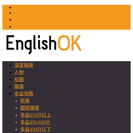
TOEIC
TOEFL
英文教師聯誼會
GEAT 台灣全球化教育推廣協會
深度報導
人物
校園
職場
多益攻略
時事
國際職場
多益650分以上
多益450-650分
多益450分以下