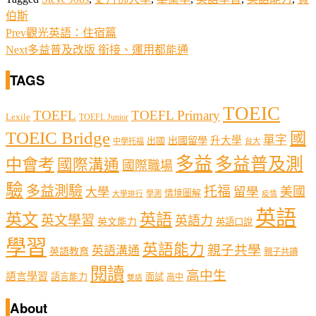
伯斯
Prev
觀光英語：住宿篇
Next
多益普及改版 銜接、運用都能通
TAGS
TOEIC
TOEFL
TOEFL Primary
Lexile
TOEFL Junior
TOEIC Bridge
國
單字
出國留學
升大學
出國
中學托福
台大
多益
多益普及測
中會考
國際溝通
國際職場
驗
多益測驗
托福
留學
美國
大學
情境圖解
學測
大學排行
疫情
英語
英文
英語
英文學習
英語力
英文能力
英語口說
學習
英語能力
親子共學
英語溝通
英語教育
親子共讀
閱讀
高中生
語言學習
語言能力
面試
高中
雙語
About