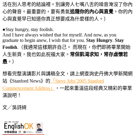
活在別人思考的結論裡。別讓旁人七嘴八舌的噪音淹沒了你內
心的聲音。最重要的，要有勇氣
追隨你的內心與直覺
。你的內
心與直覺早已知道你真正想要成為什麼樣的人。）
●Stay hungry, stay foolish.
And I have always wished that for myself. And now, as you
graduate to begin anew, I wish that for you.
Stay Hungry
.
Stay
Foolish
.（我通常這樣期許自己。 而現在，你們即將畢業開始
人生新頁，我也如此祝福大家。
常保飢渴求知，常存虛懷若
愚
。）
想看完整演講影片與講稿全文，請上網查詢史丹佛大學新聞網
站《Stanford News》的
「Steve Jobs’2005 Stanford
Commencement Address」
，一起來重溫這段經典又精彩的畢業
演說吧！
文╱吳詩綺