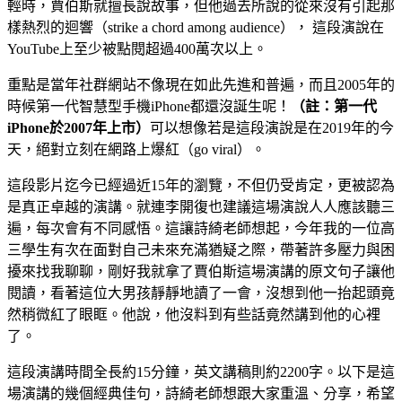
輕時，賈伯斯就擅長說故事，但他過去所說的從來沒有引起那
樣熱烈的迴響（strike a chord among audience）， 這段演說在
YouTube上至少被點閱超過400萬次以上。
重點是當年社群網站不像現在如此先進和普遍，而且2005年的
時候第一代智慧型手機iPhone都還沒誕生呢！
（註：第一代
iPhone於2007年上市）
可以想像若是這段演說是在2019年的今
天，絕對立刻在網路上爆紅（go viral）。
這段影片迄今已經過近15年的瀏覽，不但仍受肯定，更被認為
是真正卓越的演講。就連李開復也建議這場演說人人應該聽三
遍，每次會有不同感悟。這讓詩綺老師想起，今年我的一位高
三學生有次在面對自己未來充滿猶疑之際，帶著許多壓力與困
擾來找我聊聊，剛好我就拿了賈伯斯這場演講的原文句子讓他
閱讀，看著這位大男孩靜靜地讀了一會，沒想到他一抬起頭竟
然稍微紅了眼眶。他說，他沒料到有些話竟然講到他的心裡
了。
這段演講時間全長約15分鐘，英文講稿則約2200字。以下是這
場演講的幾個經典佳句，詩綺老師想跟大家重溫、分享，希望